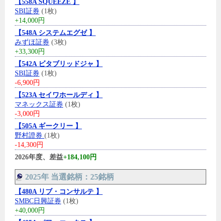
【558A SQUEEZE 】
SBI証券
(1枚)
+14,000円
【548A システムエグゼ 】
みずほ証券
(3枚)
+33,300円
【542A ビタブリッドジャ 】
SBI証券
(1枚)
-6,900円
【523A セイワホールディ 】
マネックス証券
(1枚)
-3,000円
【505A ギークリー 】
野村證券
(1枚)
-14,300円
2026年度、差益
+184,100円
2025年 当選銘柄：25銘柄
【480A リブ・コンサルテ 】
SMBC日興証券
(1枚)
+40,000円