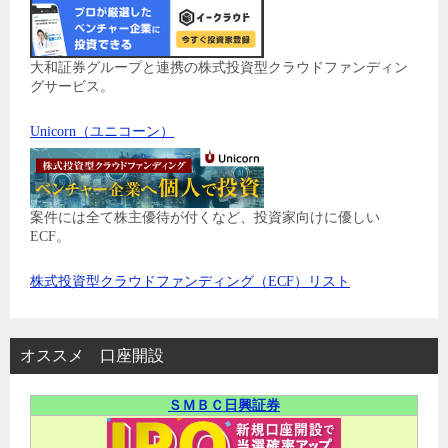
大和証券グループと連携の株式投資型クラウドファンディン
グサービス。
Unicorn（ユニコーン）
案件には全て株主優待が付くなど、投資家向けに優しい
ECF。
株式投資型クラウドファンディング（ECF）リスト
オススメ 口座開設
ＳＭＢＣ日興証券