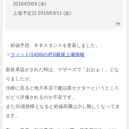
2016/03/09 (水)
上場予定日 2016/03/11 (金)
・初値予想、ＢＢスタンスを更新しました。
⇒
フィット(1436)のIPO新規上場情報
新規承認がされた時は、マザーズで「おおぉ！」とな
りましたが、
冷静に見ると地方本店で建設業セクターというところ
がどう評価されるのか不安です。
また20億規模となると初値高騰は少し難しくなってき
ます。