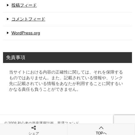
投稿フィード
コメントフィード
WordPress.org
免責事項
当サイトにおける内容の正確性に関しては、それを保障する
ものではありません。また、記載されている情報や、リンク
先に記載されている情報をあなたが利用することに関するい
かなる責任も負うことができません。
© 2008 初心者の資産運用計画 黒澤ファンド
TOPへ
シェア