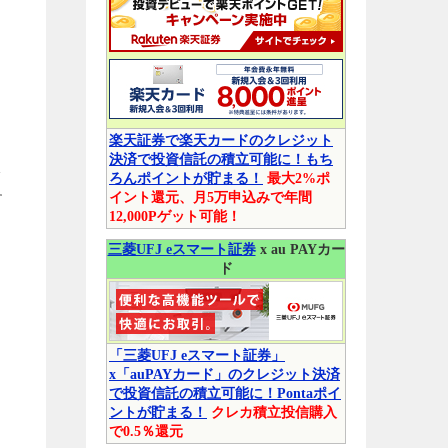
楽天証券で楽天カードのクレジット
決済で投資信託の積立可能に！もち
限
ろんポイントが貯まる！
最大2%ポ
す
イント還元、月5万申込みで年間
12,000Pゲット可能！
三菱UFJ eスマート証券
x au PAYカー
ド
「三菱UFJ eスマート証券」
x「auPAYカード」のクレジット決済
で投資信託の積立可能に！Pontaポイ
ントが貯まる！
クレカ積立投信購入
で0.5％還元