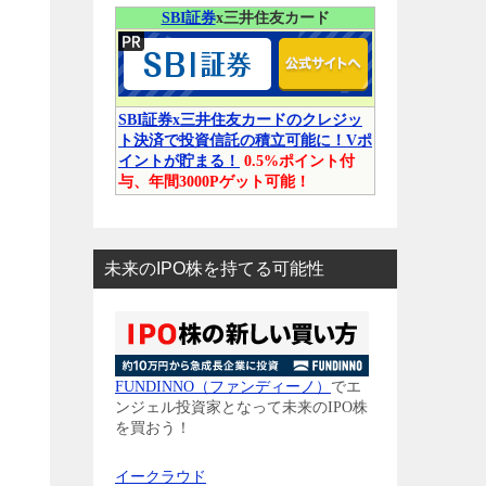
SBI証券
x三井住友カード
SBI証券x三井住友カードのクレジッ
ト決済で投資信託の積立可能に！Vポ
イントが貯まる！
0.5%ポイント付
与、年間3000Pゲット可能！
未来のIPO株を持てる可能性
FUNDINNO（ファンディーノ）
でエ
ンジェル投資家となって未来のIPO株
を買おう！
イークラウド