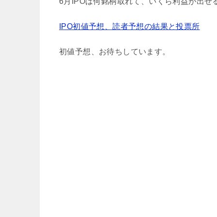
6月IPOは何銘柄取れて、いくら利益が出
IPO初値予想、読者予想の結果と投票所
初値予想、お待ちしています。