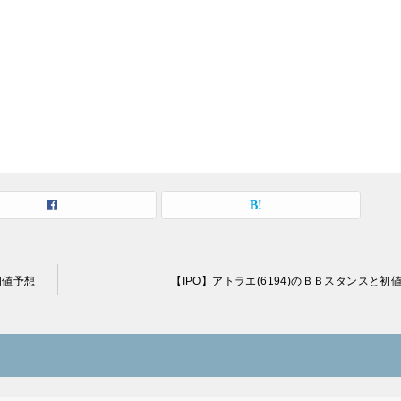
初値予想
【IPO】アトラエ(6194)のＢＢスタンスと初