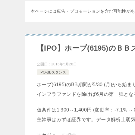
本ページには広告・プロモーションを含む可能性があ
【IPO】ホープ(6195)の
公開日：
2016年5月28日
IPO-BBスタンス
ホープ(6195)のBB期間が5/30 (月)から始
インフラファンドを除けば6月の第一弾とな
仮条件は1,300～1,400円 (変動率：-7.1% 
主幹事はみずほ証券です。データ解析上弱