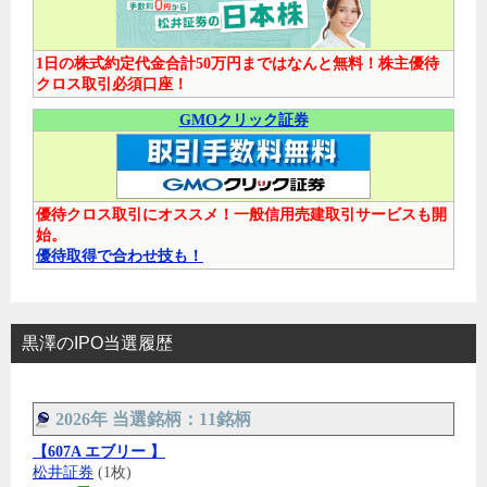
1日の株式約定代金合計50万円まではなんと無料！株主優待
クロス取引必須口座！
GMOクリック証券
優待クロス取引にオススメ！一般信用売建取引サービスも開
始。
優待取得で合わせ技も！
黒澤のIPO当選履歴
2026年 当選銘柄：11銘柄
【607A エブリー 】
松井証券
(1枚)