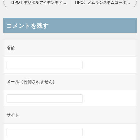
投
【IPO】デジタルアイデンティティ(6533)のＢＢスタンスと初値予想
【IPO】ノムラシステムコーポレーション(3940)のＢＢスタンスと初値予想
稿
ナ
コメントを残す
ビ
ゲ
名前
ー
シ
ョ
ン
メール（公開されません）
サイト