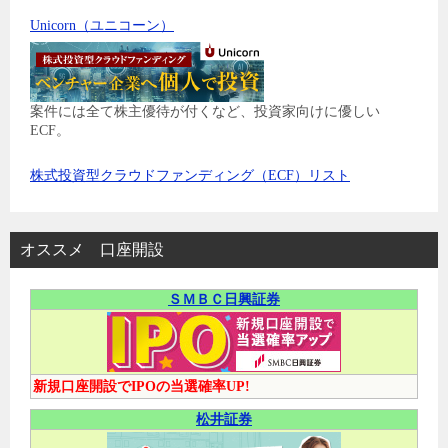
Unicorn（ユニコーン）
案件には全て株主優待が付くなど、投資家向けに優しい
ECF。
株式投資型クラウドファンディング（ECF）リスト
オススメ 口座開設
ＳＭＢＣ日興証券
新規口座開設でIPOの当選確率UP!
松井証券