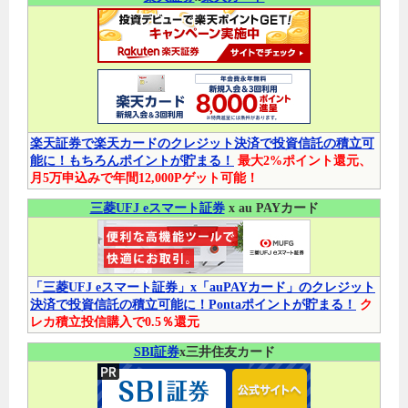
楽天証券で楽天カードのクレジット決済で投資信託の積立可
能に！もちろんポイントが貯まる！
最大2%ポイント還元、
月5万申込みで年間12,000Pゲット可能！
三菱UFJ eスマート証券
x au PAYカード
「三菱UFJ eスマート証券」x「auPAYカード」のクレジット
決済で投資信託の積立可能に！Pontaポイントが貯まる！
ク
レカ積立投信購入で0.5％還元
SBI証券
x三井住友カード