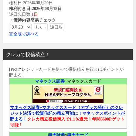
権利日:2026年08月20日
権利付き日:2026年08月18日
逆日歩日数:
1日
・優待内容簡易チェック
完全版で調べる
クレカで投信積立！
[PR]クレジットカードを使って投信積立を行えばポイントが
貯まる！
マネックス証券
+マネックスカード
マネックス証券+マネックスカード（アプラス発行）のクレ
ジット決済で投資信託の積立可能に！マネックスポイントが
貯まる！
クレカ積立投信購入で1.1％還元！年間6600Pゲット
可能！
楽天証券
x
楽天カード