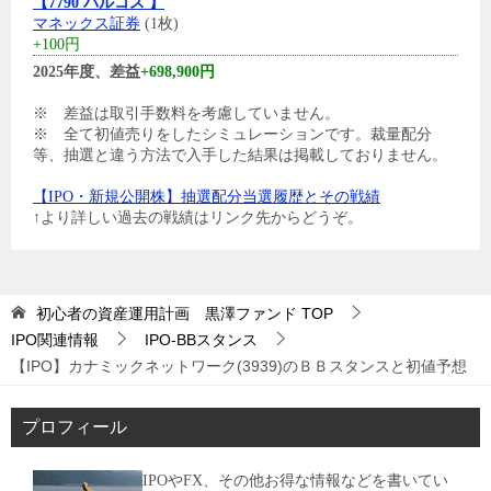
【7790 バルコス 】
マネックス証券
(1枚)
+100円
2025年度、差益
+698,900円
※ 差益は取引手数料を考慮していません。
※ 全て初値売りをしたシミュレーションです。裁量配分
等、抽選と違う方法で入手した結果は掲載しておりません。
【IPO・新規公開株】抽選配分当選履歴とその戦績
↑より詳しい過去の戦績はリンク先からどうぞ。
初心者の資産運用計画 黒澤ファンド
TOP
IPO関連情報
IPO-BBスタンス
【IPO】カナミックネットワーク(3939)のＢＢスタンスと初値予想
プロフィール
IPOやFX、その他お得な情報などを書いてい