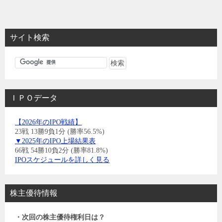
サイト検索
ＩＰＯデータ
【2026年のIPO戦績】
23戦 13勝9負1分 (勝率56.5%)
▼2025年のIPO上場結果表
66戦 54勝10負2分 (勝率81.8%)
IPOスケジュールを詳しく見る
株主優待情報
・次回の株主優待権利日は？