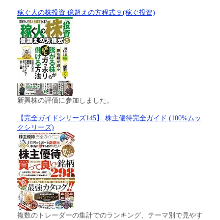
稼ぐ人の株投資 億超えの方程式 9 (稼ぐ投資)
新興株の評価に参加しました。
【完全ガイドシリーズ145】 株主優待完全ガイド (100%ムッ
クシリーズ)
複数のトレーダーの集計でのランキング、テーマ別で見やす