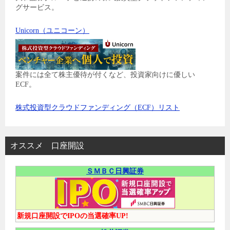
グサービス。
Unicorn（ユニコーン）
案件には全て株主優待が付くなど、投資家向けに優しい
ECF。
株式投資型クラウドファンディング（ECF）リスト
オススメ 口座開設
ＳＭＢＣ日興証券
新規口座開設でIPOの当選確率UP!