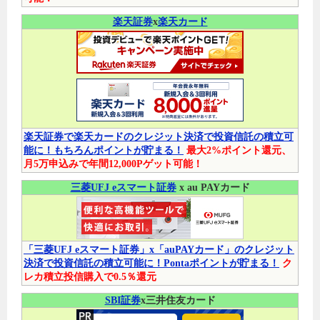
楽天証券
x
楽天カード
楽天証券で楽天カードのクレジット決済で投資信託の積立可
能に！もちろんポイントが貯まる！
最大2%ポイント還元、
月5万申込みで年間12,000Pゲット可能！
三菱UFJ eスマート証券
x au PAYカード
「三菱UFJ eスマート証券」x「auPAYカード」のクレジット
決済で投資信託の積立可能に！Pontaポイントが貯まる！
ク
レカ積立投信購入で0.5％還元
SBI証券
x三井住友カード