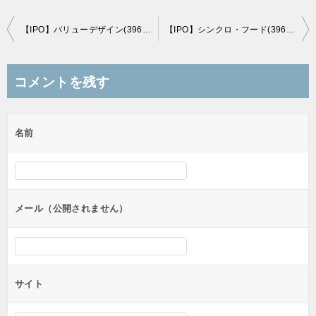
投
【IPO】バリューデザイン(3960)のＢＢスタンスと初値予想
【IPO】シンクロ・フード(3963)のＢＢスタンスと初値予想
稿
ナ
コメントを残す
ビ
ゲ
名前
ー
シ
ョ
ン
メール（公開されません）
サイト