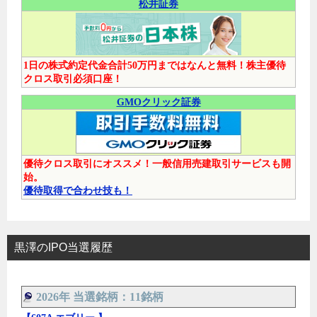
松井証券
1日の株式約定代金合計50万円まではなんと無料！株主優待
クロス取引必須口座！
GMOクリック証券
優待クロス取引にオススメ！一般信用売建取引サービスも開
始。
優待取得で合わせ技も！
黒澤のIPO当選履歴
2026年 当選銘柄：11銘柄