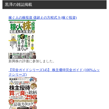
黒澤の雑誌掲載
稼ぐ人の株投資 億超えの方程式 9 (稼ぐ投資)
新興株の評価に参加しました。
【完全ガイドシリーズ145】 株主優待完全ガイド (100%ムッ
クシリーズ)