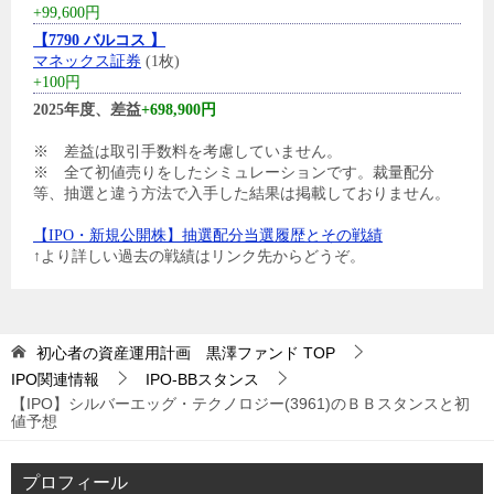
+99,600円
【7790 バルコス 】
マネックス証券
(1枚)
+100円
2025年度、差益
+698,900円
※ 差益は取引手数料を考慮していません。
※ 全て初値売りをしたシミュレーションです。裁量配分
等、抽選と違う方法で入手した結果は掲載しておりません。
【IPO・新規公開株】抽選配分当選履歴とその戦績
↑より詳しい過去の戦績はリンク先からどうぞ。
初心者の資産運用計画 黒澤ファンド
TOP
IPO関連情報
IPO-BBスタンス
【IPO】シルバーエッグ・テクノロジー(3961)のＢＢスタンスと初
値予想
プロフィール