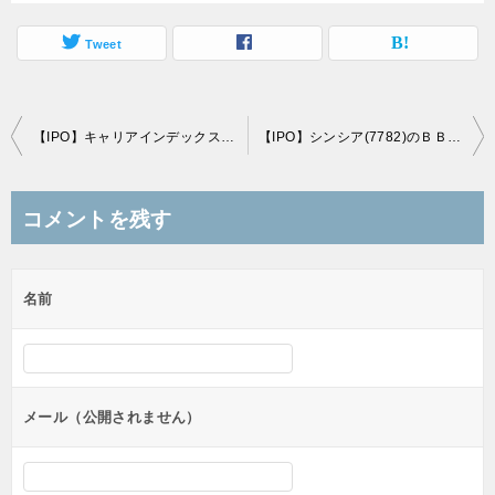
Tweet
投
【IPO】キャリアインデックス(6538)のＢＢスタンスと初値予想
【IPO】シンシア(7782)のＢＢスタンスと初値予想
稿
ナ
コメントを残す
ビ
ゲ
名前
ー
シ
ョ
ン
メール（公開されません）