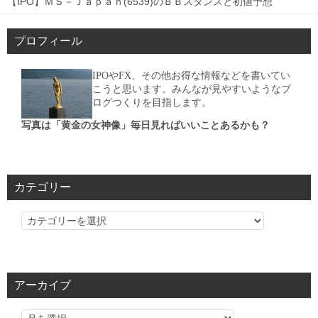
【IPO】ＭＳ－Ｊａｐａｎ(6539)のＢＢスタンスと初値予想
プロフィール
IPOやFX、その他お得な情報などを書いてい
こうと思います。みんなが見やすいようなブ
ログつくりを目指します。
写真は「黄金の女神像」毎日見ればいいことあるかも？
カテゴリー
カ
テ
ゴ
リ
アーカイブ
ー