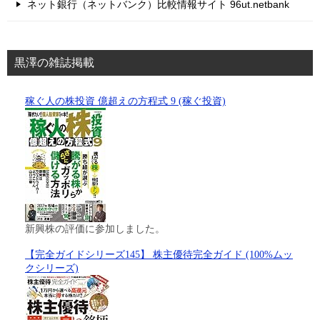
ネット銀行（ネットバンク）比較情報サイト 96ut.netbank
黒澤の雑誌掲載
稼ぐ人の株投資 億超えの方程式 9 (稼ぐ投資)
新興株の評価に参加しました。
【完全ガイドシリーズ145】 株主優待完全ガイド (100%ムッ
クシリーズ)