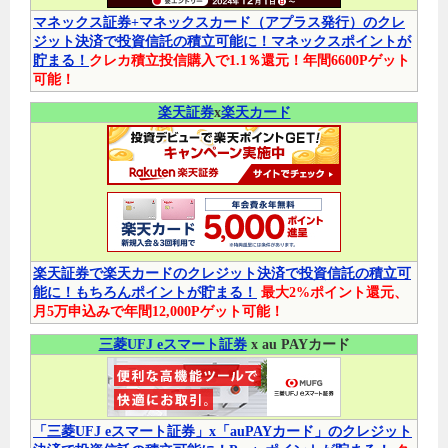
マネックス証券+マネックスカード（アプラス発行）のクレ
ジット決済で投資信託の積立可能に！マネックスポイントが
貯まる！
クレカ積立投信購入で1.1％還元！年間6600Pゲット
可能！
楽天証券
x
楽天カード
楽天証券で楽天カードのクレジット決済で投資信託の積立可
能に！もちろんポイントが貯まる！
最大2%ポイント還元、
月5万申込みで年間12,000Pゲット可能！
三菱UFJ eスマート証券
x au PAYカード
「三菱UFJ eスマート証券」x「auPAYカード」のクレジット