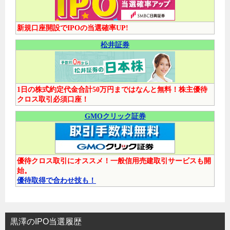
新規口座開設でIPOの当選確率UP!
松井証券
1日の株式約定代金合計50万円まではなんと無料！株主優待
クロス取引必須口座！
GMOクリック証券
優待クロス取引にオススメ！一般信用売建取引サービスも開
始。
優待取得で合わせ技も！
黒澤のIPO当選履歴