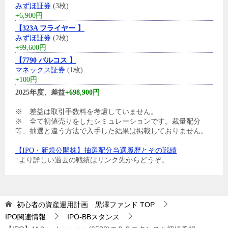
みずほ証券
(3枚)
+6,900円
【323A フライヤー 】
みずほ証券
(2枚)
+99,600円
【7790 バルコス 】
マネックス証券
(1枚)
+100円
2025年度、差益
+698,900円
※ 差益は取引手数料を考慮していません。
※ 全て初値売りをしたシミュレーションです。裁量配分
等、抽選と違う方法で入手した結果は掲載しておりません。
【IPO・新規公開株】抽選配分当選履歴とその戦績
↑より詳しい過去の戦績はリンク先からどうぞ。
初心者の資産運用計画 黒澤ファンド
TOP
IPO関連情報
IPO-BBスタンス