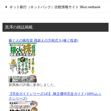
ネット銀行（ネットバンク）比較情報サイト 96ut.netbank
黒澤の雑誌掲載
稼ぐ人の株投資 億超えの方程式 9 (稼ぐ投資)
新興株の評価に参加しました。
【完全ガイドシリーズ145】 株主優待完全ガイド (100%ムッ
クシリーズ)