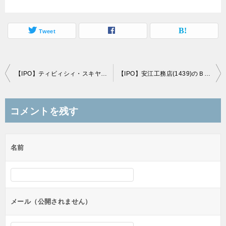
Tweet
投
【IPO】ティビィシィ・スキヤツト(3974)のＢＢスタンスと初値予想
【IPO】安江工務店(1439)のＢＢスタンスと初値予想
稿
ナ
コメントを残す
ビ
ゲ
名前
ー
シ
ョ
ン
メール（公開されません）