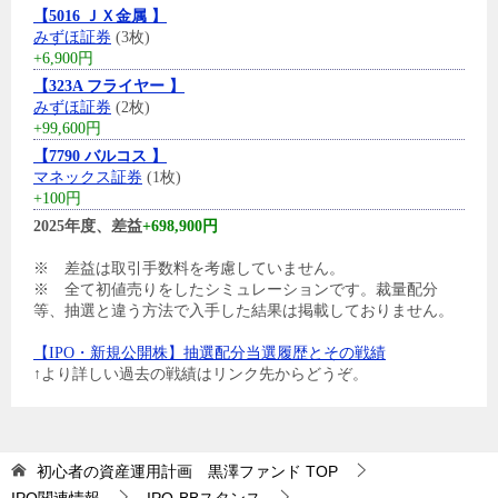
【5016 ＪＸ金属 】
みずほ証券
(3枚)
+6,900円
【323A フライヤー 】
みずほ証券
(2枚)
+99,600円
【7790 バルコス 】
マネックス証券
(1枚)
+100円
2025年度、差益
+698,900円
※ 差益は取引手数料を考慮していません。
※ 全て初値売りをしたシミュレーションです。裁量配分
等、抽選と違う方法で入手した結果は掲載しておりません。
【IPO・新規公開株】抽選配分当選履歴とその戦績
↑より詳しい過去の戦績はリンク先からどうぞ。
初心者の資産運用計画 黒澤ファンド
TOP