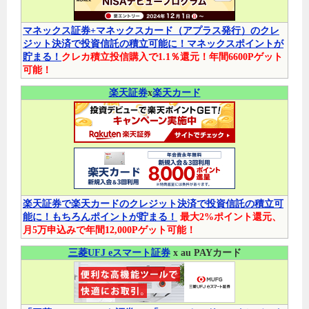
マネックス証券+マネックスカード（アプラス発行）のクレ
ジット決済で投資信託の積立可能に！マネックスポイントが
貯まる！
クレカ積立投信購入で1.1％還元！年間6600Pゲット
可能！
楽天証券
x
楽天カード
楽天証券で楽天カードのクレジット決済で投資信託の積立可
能に！もちろんポイントが貯まる！
最大2%ポイント還元、
月5万申込みで年間12,000Pゲット可能！
三菱UFJ eスマート証券
x au PAYカード