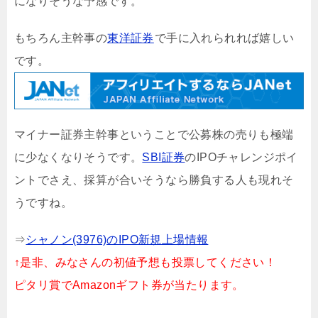
になりそうな予感です。
もちろん主幹事の
東洋証券
で手に入れられれば嬉しい
です。
マイナー証券主幹事ということで公募株の売りも極端
に少なくなりそうです。
SBI証券
のIPOチャレンジポイ
ントでさえ、採算が合いそうなら勝負する人も現れそ
うですね。
⇒
シャノン(3976)のIPO新規上場情報
↑是非、みなさんの初値予想も投票してください！
ピタリ賞でAmazonギフト券が当たります。