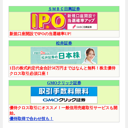
ＳＭＢＣ日興証券
新規口座開設でIPOの当選確率UP!
松井証券
1日の株式約定代金合計50万円まではなんと無料！株主優待
クロス取引必須口座！
GMOクリック証券
優待クロス取引にオススメ！一般信用売建取引サービスも開
始。
優待取得で合わせ技も！