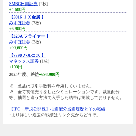
SMBC日興証券
(2枚)
+4,600円
【5016 ＪＸ金属 】
みずほ証券
(3枚)
+6,900円
【323A フライヤー 】
みずほ証券
(2枚)
+99,600円
【7790 バルコス 】
マネックス証券
(1枚)
+100円
2025年度、差益
+698,900円
※ 差益は取引手数料を考慮していません。
※ 全て初値売りをしたシミュレーションです。裁量配分
等、抽選と違う方法で入手した結果は掲載しておりません。
【IPO・新規公開株】抽選配分当選履歴とその戦績
↑より詳しい過去の戦績はリンク先からどうぞ。