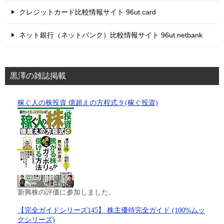
クレジットカード比較情報サイト 96ut.card
ネット銀行（ネットバンク）比較情報サイト 96ut.netbank
黒澤の雑誌掲載
稼ぐ人の株投資 億超えの方程式 9 (稼ぐ投資)
新興株の評価に参加しました。
【完全ガイドシリーズ145】 株主優待完全ガイド (100%ムッ
クシリーズ)