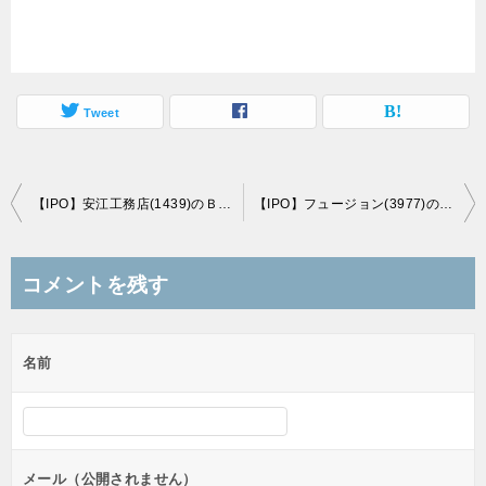
Tweet
投
【IPO】安江工務店(1439)のＢＢスタンスと初値予想
【IPO】フュージョン(3977)のＢＢスタンスと初値予想
稿
ナ
コメントを残す
ビ
ゲ
名前
ー
シ
ョ
ン
メール（公開されません）