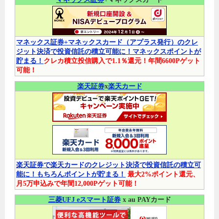
マネックス証券+マネックスカード（アプラス発行）のクレ
ジット決済で投資信託の積立可能に！マネックスポイントが
貯まる！
クレカ積立投信購入で1.1％還元！年間6600Pゲット
可能！
楽天証券
x
楽天カード
楽天証券で楽天カードのクレジット決済で投資信託の積立可
能に！もちろんポイントが貯まる！
最大2%ポイント還元、
月5万申込みで年間12,000Pゲット可能！
三菱UFJ eスマート証券
x au PAYカード