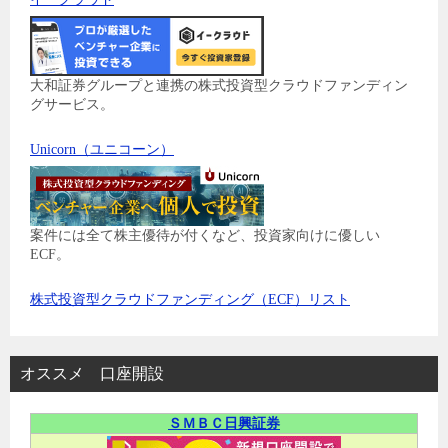
大和証券グループと連携の株式投資型クラウドファンディン
グサービス。
Unicorn（ユニコーン）
案件には全て株主優待が付くなど、投資家向けに優しい
ECF。
株式投資型クラウドファンディング（ECF）リスト
オススメ 口座開設
ＳＭＢＣ日興証券