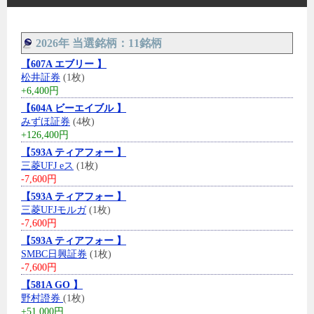
2026年 当選銘柄：11銘柄
【607A エブリー 】
松井証券
(1枚)
+6,400円
【604A ビーエイブル 】
みずほ証券
(4枚)
+126,400円
【593A ティアフォー 】
三菱UFJ eス
(1枚)
-7,600円
【593A ティアフォー 】
三菱UFJモルガ
(1枚)
-7,600円
【593A ティアフォー 】
SMBC日興証券
(1枚)
-7,600円
【581A GO 】
野村證券
(1枚)
+51,000円