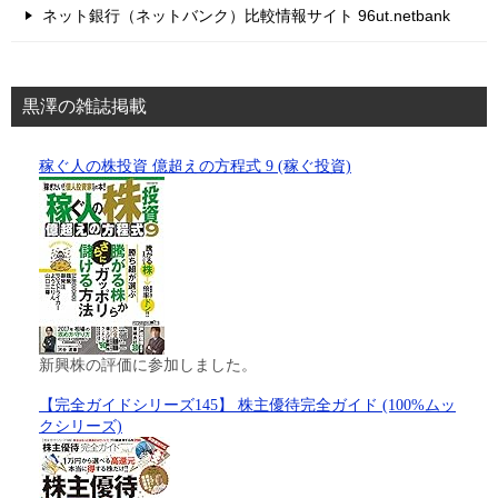
ネット銀行（ネットバンク）比較情報サイト 96ut.netbank
黒澤の雑誌掲載
稼ぐ人の株投資 億超えの方程式 9 (稼ぐ投資)
新興株の評価に参加しました。
【完全ガイドシリーズ145】 株主優待完全ガイド (100%ムッ
クシリーズ)