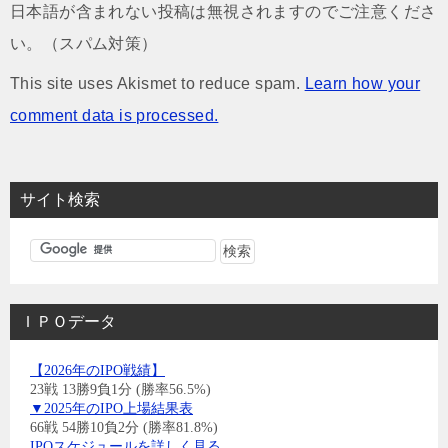
日本語が含まれない投稿は無視されますのでご注意くださ
い。（スパム対策）
This site uses Akismet to reduce spam.
Learn how your
comment data is processed.
サイト検索
ＩＰＯデータ
【2026年のIPO戦績】
23戦 13勝9負1分 (勝率56.5%)
▼2025年のIPO上場結果表
66戦 54勝10負2分 (勝率81.8%)
IPOスケジュールを詳しく見る