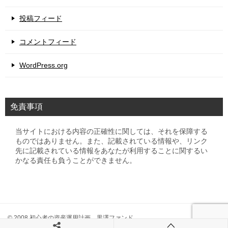
投稿フィード
コメントフィード
WordPress.org
免責事項
当サイトにおける内容の正確性に関しては、それを保障する
ものではありません。また、記載されている情報や、リンク
先に記載されている情報をあなたが利用することに関するい
かなる責任も負うことができません。
© 2008 初心者の資産運用計画 黒澤ファンド