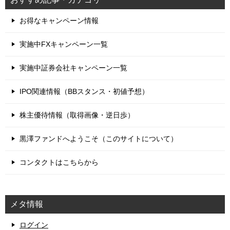
お得なキャンペーン情報
実施中FXキャンペーン一覧
実施中証券会社キャンペーン一覧
IPO関連情報（BBスタンス・初値予想）
株主優待情報（取得画像・逆日歩）
黒澤ファンドへようこそ（このサイトについて）
コンタクトはこちらから
メタ情報
ログイン