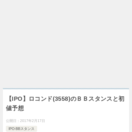
【IPO】ロコンド(3558)のＢＢスタンスと初
値予想
公開日：
2017年2月17日
IPO-BBスタンス