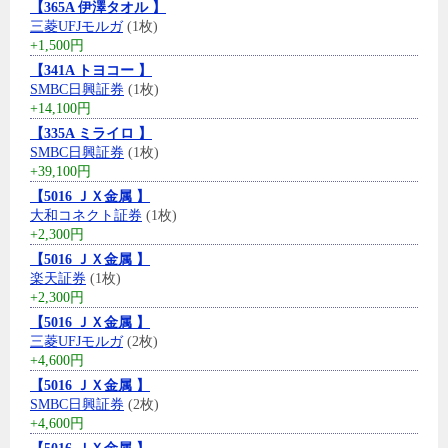
【365A 伊澤タオル 】
三菱UFJモルガ
(1枚)
+1,500円
【341A トヨコー 】
SMBC日興証券
(1枚)
+14,100円
【335A ミライロ 】
SMBC日興証券
(1枚)
+39,100円
【5016 ＪＸ金属 】
大和コネクト証券
(1枚)
+2,300円
【5016 ＪＸ金属 】
楽天証券
(1枚)
+2,300円
【5016 ＪＸ金属 】
三菱UFJモルガ
(2枚)
+4,600円
【5016 ＪＸ金属 】
SMBC日興証券
(2枚)
+4,600円