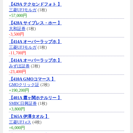
【429A テクセンドフォト 】
三菱UFJモルガ
(1枚)
+57,000円
【428A サイプレス・ホー 】
大和証券
(1枚)
-3,500円
【414A オーバーラップホ 】
三菱UFJモルガ
(1枚)
-11,700円
【414A オーバーラップホ 】
みずほ証券
(2枚)
-23,400円
【410A GMOコマース 】
GMOクリック証
(2枚)
+190,200円
【401A 霞ヶ関ホテルリー 】
SMBC日興証券
(1枚)
+3,800円
【365A 伊澤タオル 】
三菱UFJ eス
(4枚)
+6,000円