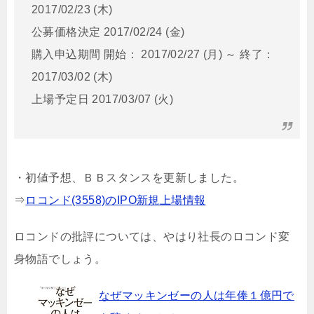
2017/02/23 (木)
公募価格決定 2017/02/24 (金)
購入申込期間 開始： 2017/02/27 (月) ～ 終了：
2017/03/02 (木)
上場予定日 2017/03/07 (火)
・初値予想、ＢＢスタンスを更新しました。
⇒
ロコンド(3558)のIPO新規上場情報
ロコンドの批評については、やはり社長のロコンド変
身物語でしょう。
なぜマッキンゼーの人は年俸１億円で