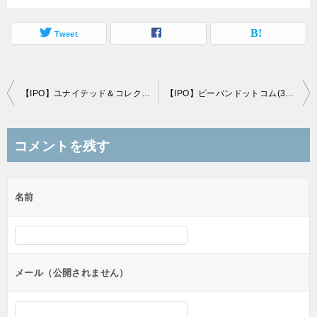
Tweet
投
【IPO】ユナイテッド＆コレクティブ(3557)のＢＢスタンスと初値予想
【IPO】ピーバンドットコム(3559)のＢＢスタンスと初値予想
稿
ナ
コメントを残す
ビ
ゲ
名前
ー
シ
ョ
ン
メール（公開されません）