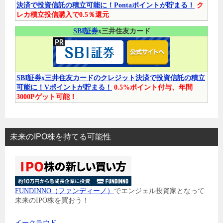
決済で投資信託の積立可能に！Pontaポイントが貯まる！
ク
レカ積立投信購入で0.5％還元
SBI証券
x三井住友カード
SBI証券x三井住友カードのクレジット決済で投資信託の積立
可能に！Vポイントが貯まる！
0.5%ポイント付与、年間
3000Pゲット可能！
未来のIPO株を持てる可能性
FUNDINNO（ファンディーノ）
でエンジェル投資家となって
未来のIPO株を買おう！
イークラウド