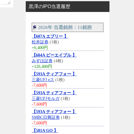
黒澤のIPO当選履歴
2026年 当選銘柄：11銘柄
【607A エブリー 】
松井証券
(1枚)
+6,400円
【604A ビーエイブル 】
みずほ証券
(4枚)
+126,400円
【593A ティアフォー 】
三菱UFJ eス
(1枚)
-7,600円
【593A ティアフォー 】
三菱UFJモルガ
(1枚)
-7,600円
【593A ティアフォー 】
SMBC日興証券
(1枚)
-7,600円
【581A GO 】