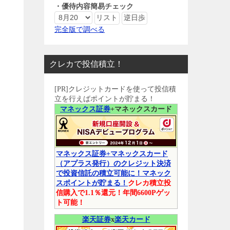
・優待内容簡易チェック
完全版で調べる
クレカで投信積立！
[PR]クレジットカードを使って投信積
立を行えばポイントが貯まる！
マネックス証券
+マネックスカード
マネックス証券+マネックスカード
（アプラス発行）のクレジット決済
で投資信託の積立可能に！マネック
スポイントが貯まる！
クレカ積立投
信購入で1.1％還元！年間6600Pゲッ
ト可能！
楽天証券
x
楽天カード