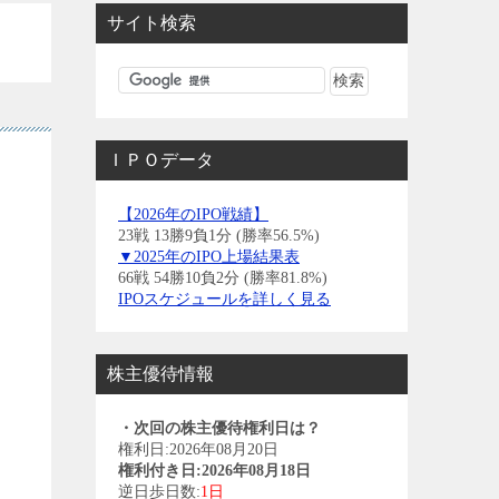
サイト検索
ＩＰＯデータ
【2026年のIPO戦績】
23戦 13勝9負1分 (勝率56.5%)
▼2025年のIPO上場結果表
66戦 54勝10負2分 (勝率81.8%)
IPOスケジュールを詳しく見る
株主優待情報
・次回の株主優待権利日は？
権利日:2026年08月20日
権利付き日:2026年08月18日
逆日歩日数:
1日