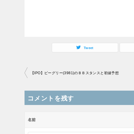
Tweet
投
【IPO】ビーグリー(3981)のＢＢスタンスと初値予想
稿
ナ
コメントを残す
ビ
ゲ
ー
名前
シ