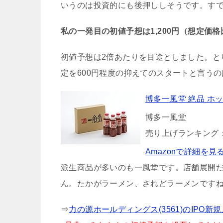
いうのは投資的にも後押ししそうです。す
私の一発目の初値予想は1,200円（想定価格比: 
初値予想は2倍あたりを目途としました。とり
定を600円程度の抑えてのスタートと言う
博多一風堂 絶品 ホ
博多一風堂
売り上げランキング：
Amazonで詳細を見
派生商品が多いのも一風堂です。店舗展開
ん。たかがラーメン、されどラーメンです
⇒
力の源ホールディングス(3561)のIPO新