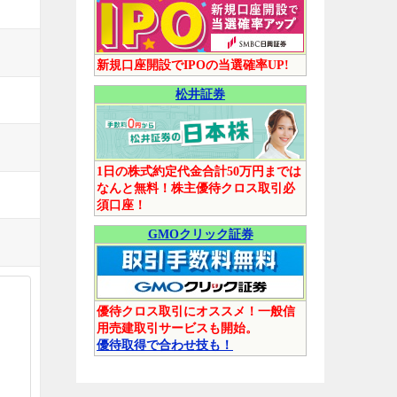
新規口座開設でIPOの当選確率UP!
松井証券
1日の株式約定代金合計50万円までは
なんと無料！株主優待クロス取引必
須口座！
GMOクリック証券
優待クロス取引にオススメ！一般信
用売建取引サービスも開始。
優待取得で合わせ技も！