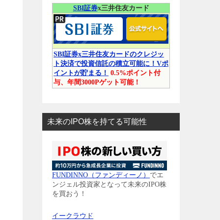
SBI証券
x三井住友カード
SBI証券x三井住友カードのクレジッ
ト決済で投資信託の積立可能に！Vポ
イントが貯まる！
0.5%ポイント付
与、年間3000Pゲット可能！
未来のIPO株を持てる可能性
FUNDINNO（ファンディーノ）
でエ
ンジェル投資家となって未来のIPO株
を買おう！
イークラウド