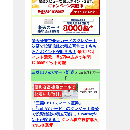
楽天証券で楽天カードのクレジット
決済で投資信託の積立可能に！もち
ろんポイントが貯まる！
最大2%ポ
イント還元、月5万申込みで年間
12,000Pゲット可能！
三菱UFJ eスマート証券
x au PAYカー
ド
「三菱UFJ eスマート証券」
x「auPAYカード」のクレジット決済
で投資信託の積立可能に！Pontaポイ
ントが貯まる！
クレカ積立投信購入
で0.5％還元