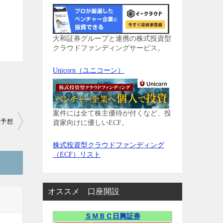
大和証券グループと連携の株式投資型
クラウドファンディングサービス。
Unicorn（ユニコーン）
案件には全て株主優待が付くなど、投
値予想
資家向けに優しいECF。
株式投資型クラウドファンディング
（ECF）リスト
オススメ 口座開設
ＳＭＢＣ日興証券