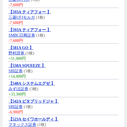
-7,600円
【593A ティアフォー 】
三菱UFJモルガ
(1枚)
-7,600円
【593A ティアフォー 】
SMBC日興証券
(1枚)
-7,600円
【581A GO 】
野村證券
(1枚)
+51,000円
【558A SQUEEZE 】
SBI証券
(1枚)
+14,000円
【548A システムエグゼ 】
みずほ証券
(3枚)
+33,300円
【542A ビタブリッドジャ 】
SBI証券
(1枚)
-6,900円
【523A セイワホールディ 】
マネックス証券
(1枚)