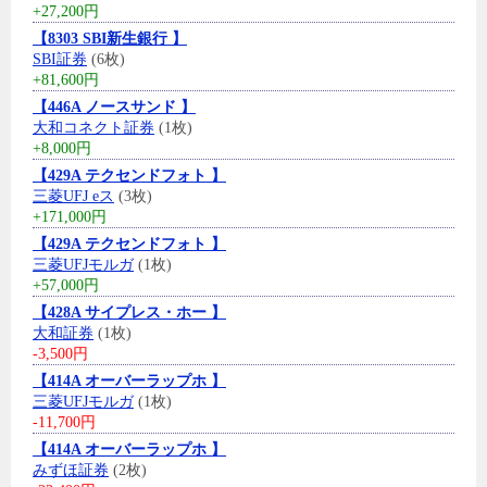
+27,200円
【8303 SBI新生銀行 】
SBI証券
(6枚)
+81,600円
【446A ノースサンド 】
大和コネクト証券
(1枚)
+8,000円
【429A テクセンドフォト 】
三菱UFJ eス
(3枚)
+171,000円
【429A テクセンドフォト 】
三菱UFJモルガ
(1枚)
+57,000円
【428A サイプレス・ホー 】
大和証券
(1枚)
-3,500円
【414A オーバーラップホ 】
三菱UFJモルガ
(1枚)
-11,700円
【414A オーバーラップホ 】
みずほ証券
(2枚)