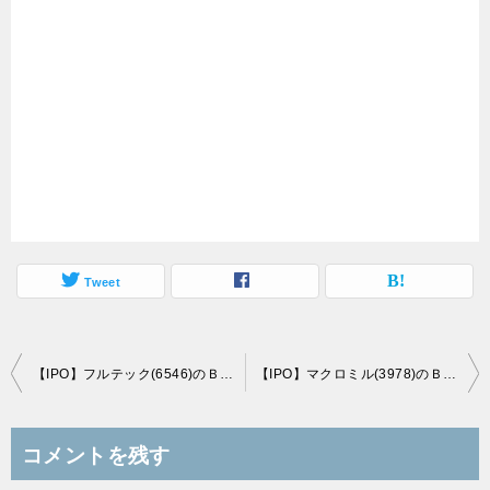
Tweet
投
【IPO】フルテック(6546)のＢＢスタンスと初値予想
【IPO】マクロミル(3978)のＢＢスタンスと初値予想
稿
ナ
コメントを残す
ビ