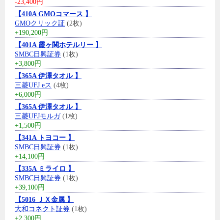
-23,400円
【410A GMOコマース 】
GMOクリック証
(2枚)
+190,200円
【401A 霞ヶ関ホテルリー 】
SMBC日興証券
(1枚)
+3,800円
【365A 伊澤タオル 】
三菱UFJ eス
(4枚)
+6,000円
【365A 伊澤タオル 】
三菱UFJモルガ
(1枚)
+1,500円
【341A トヨコー 】
SMBC日興証券
(1枚)
+14,100円
【335A ミライロ 】
SMBC日興証券
(1枚)
+39,100円
【5016 ＪＸ金属 】
大和コネクト証券
(1枚)
+2,300円