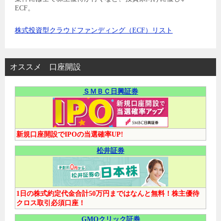
ECF。
株式投資型クラウドファンディング（ECF）リスト
オススメ 口座開設
ＳＭＢＣ日興証券
新規口座開設でIPOの当選確率UP!
松井証券
1日の株式約定代金合計50万円まではなんと無料！株主優待
クロス取引必須口座！
GMOクリック証券