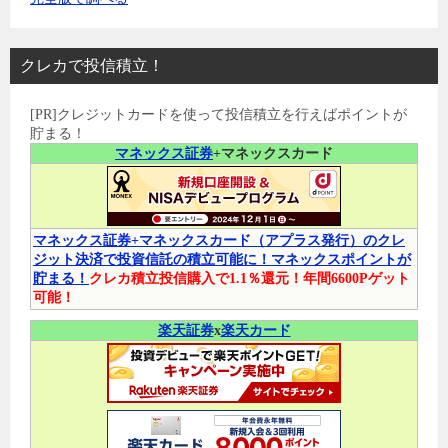
クレカで投信積立！
[PR]クレジットカードを使って投信積立を行えばポイントが
貯まる！
マネックス証券
+マネックスカード
マネックス証券+マネックスカード（アプラス発行）のクレ
ジット決済で投資信託の積立可能に！マネックスポイントが
貯まる！
クレカ積立投信購入で1.1％還元！年間6600Pゲット
可能！
楽天証券
x
楽天カード