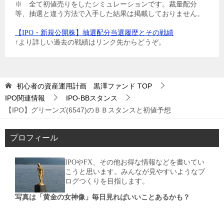
※ 全て初値売りをしたシミュレーションです。裁量配分
等、抽選と違う方法で入手した結果は掲載しておりません。
【IPO・新規公開株】抽選配分当選履歴とその戦績
↑より詳しい過去の戦績はリンク先からどうぞ。
初心者の資産運用計画 黒澤ファンド
TOP
IPO関連情報
IPO-BBスタンス
【IPO】グリーンズ(6547)のＢＢスタンスと初値予想
プロフィール
IPOやFX、その他お得な情報などを書いてい
こうと思います。みんなが見やすいようなブ
ログつくりを目指します。
写真は「黄金の女神像」毎日見ればいいことあるかも？