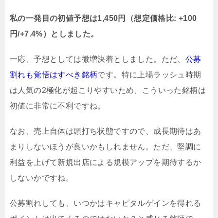
私の一発目の初値予想は1,450円（想定価格比: +100
円/+7.4%）としました。
一応、予想としては微増決着としました。ただ、
公募
割れも覚悟はすべき銘柄
です。特に上場ラッシュ時期
は人気の2極化が起こりやすいため、こういった銘柄は
初値に非常に不利ですね。
なお、売上自体は頭打ち状態ですので、成長期待はあ
まりしないほうが良いかもしれません。ただ、堅調に
利益を上げて新規出店による規模アップを期待するか
しないかですね。
公募割れしても、いつかはキャピタルゲインを得れる