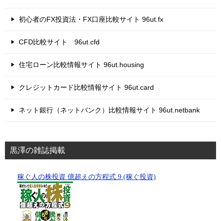
初心者のFX投資法・FX口座比較サイト 96ut.fx
CFD比較サイト 96ut.cfd
住宅ローン比較情報サイト 96ut.housing
クレジットカード比較情報サイト 96ut.card
ネット銀行（ネットバンク）比較情報サイト 96ut.netbank
黒澤の雑誌掲載
稼ぐ人の株投資 億超えの方程式 9 (稼ぐ投資)