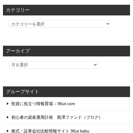
カテゴリー
カ
テ
ゴ
リ
アーカイブ
ー
グループサイト
投資に役立つ情報置場 – 96ut.com
初心者の資産運用計画 黒澤ファンド（ブログ）
株式・証券会社比較情報サイト 96ut.kabu