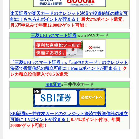
楽天証券で楽天カードのクレジット決済で投資信託の積立可
能に！もちろんポイントが貯まる！
最大2%ポイント還元、
月5万申込みで年間12,000Pゲット可能！
三菱UFJ eスマート証券
x au PAYカード
「三菱UFJ eスマート証券」x「auPAYカード」のクレジット
決済で投資信託の積立可能に！Pontaポイントが貯まる！
ク
レカ積立投信購入で0.5％還元
SBI証券
x三井住友カード
SBI証券x三井住友カードのクレジット決済で投資信託の積立
可能に！Vポイントが貯まる！
0.5%ポイント付与、年間
3000Pゲット可能！