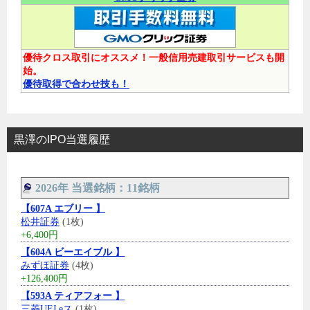
優待クロス取引にオススメ！一般信用売建取引サービスも開
始。
優待取得で合わせ技も！
黒澤のIPO当選履歴
2026年 当選銘柄：11銘柄
【607A エブリー 】
松井証券
(1枚)
+6,400円
【604A ビーエイブル 】
みずほ証券
(4枚)
+126,400円
【593A ティアフォー 】
三菱UFJ eス
(1枚)