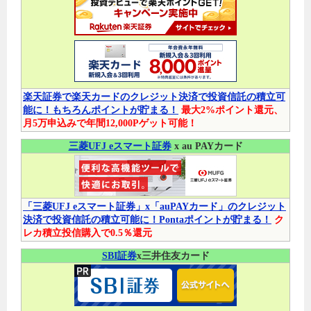
楽天証券で楽天カードのクレジット決済で投資信託の積立可
能に！もちろんポイントが貯まる！
最大2%ポイント還元、
月5万申込みで年間12,000Pゲット可能！
三菱UFJ eスマート証券
x au PAYカード
「三菱UFJ eスマート証券」x「auPAYカード」のクレジット
決済で投資信託の積立可能に！Pontaポイントが貯まる！
ク
レカ積立投信購入で0.5％還元
SBI証券
x三井住友カード