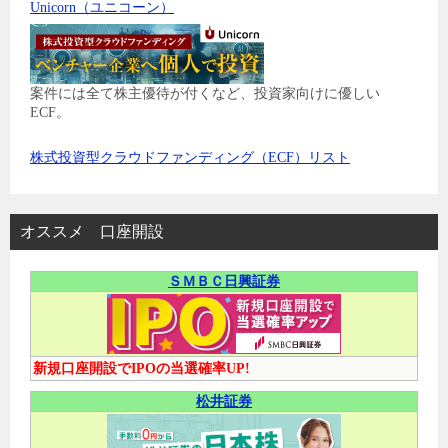
Unicorn（ユニコーン）
案件には全て株主優待が付くなど、投資家向けに優しい
ECF。
株式投資型クラウドファンディング（ECF）リスト
オススメ 口座開設
ＳＭＢＣ日興証券
新規口座開設でIPOの当選確率UP!
松井証券