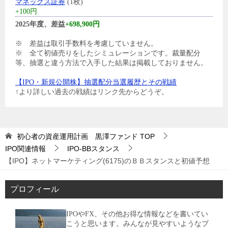
マネックス証券
(1枚)
+100円
2025年度、差益
+698,900円
※ 差益は取引手数料を考慮していません。
※ 全て初値売りをしたシミュレーションです。裁量配分
等、抽選と違う方法で入手した結果は掲載しておりません。
【IPO・新規公開株】抽選配分当選履歴とその戦績
↑より詳しい過去の戦績はリンク先からどうぞ。
初心者の資産運用計画 黒澤ファンド
TOP
IPO関連情報
IPO-BBスタンス
【IPO】ネットマーケティング(6175)のＢＢスタンスと初値予想
プロフィール
IPOやFX、その他お得な情報などを書いてい
こうと思います。みんなが見やすいようなブ