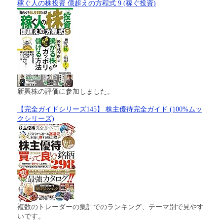
稼ぐ人の株投資 億超えの方程式 9 (稼ぐ投資)
新興株の評価に参加しました。
【完全ガイドシリーズ145】 株主優待完全ガイド (100%ムッ
クシリーズ)
複数のトレーダーの集計でのランキング、テーマ別で見やす
いです。