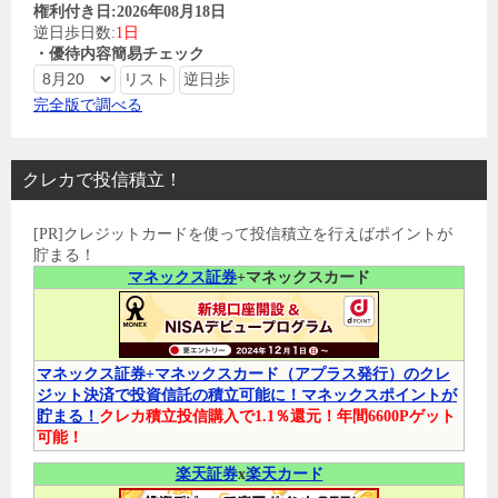
権利付き日:2026年08月18日
逆日歩日数:
1日
・優待内容簡易チェック
完全版で調べる
クレカで投信積立！
[PR]クレジットカードを使って投信積立を行えばポイントが
貯まる！
マネックス証券
+マネックスカード
マネックス証券+マネックスカード（アプラス発行）のクレ
ジット決済で投資信託の積立可能に！マネックスポイントが
貯まる！
クレカ積立投信購入で1.1％還元！年間6600Pゲット
可能！
楽天証券
x
楽天カード