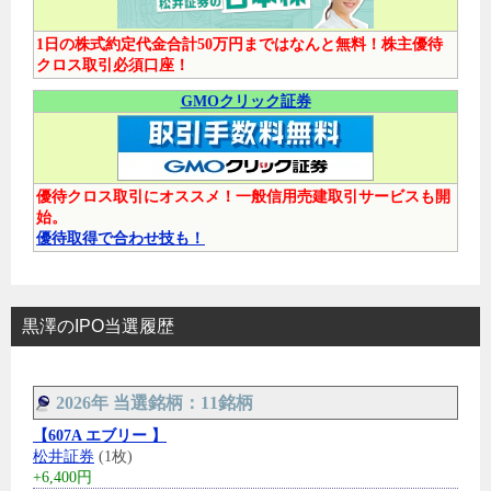
1日の株式約定代金合計50万円まではなんと無料！株主優待
クロス取引必須口座！
GMOクリック証券
優待クロス取引にオススメ！一般信用売建取引サービスも開
始。
優待取得で合わせ技も！
黒澤のIPO当選履歴
2026年 当選銘柄：11銘柄
【607A エブリー 】
松井証券
(1枚)
+6,400円