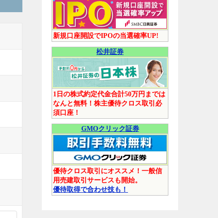
新規口座開設でIPOの当選確率UP!
松井証券
1日の株式約定代金合計50万円までは
なんと無料！株主優待クロス取引必
須口座！
GMOクリック証券
優待クロス取引にオススメ！一般信
用売建取引サービスも開始。
優待取得で合わせ技も！