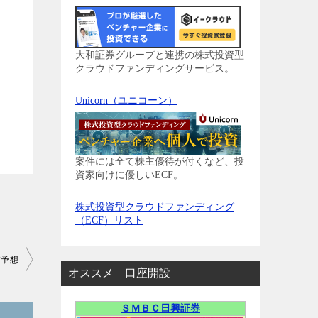
大和証券グループと連携の株式投資型
クラウドファンディングサービス。
Unicorn（ユニコーン）
案件には全て株主優待が付くなど、投
資家向けに優しいECF。
株式投資型クラウドファンディング
（ECF）リスト
値予想
オススメ 口座開設
ＳＭＢＣ日興証券