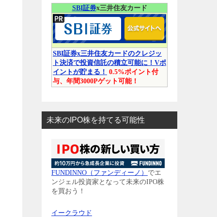
SBI証券
x三井住友カード
SBI証券x三井住友カードのクレジッ
ト決済で投資信託の積立可能に！Vポ
イントが貯まる！
0.5%ポイント付
与、年間3000Pゲット可能！
未来のIPO株を持てる可能性
FUNDINNO（ファンディーノ）
でエ
ンジェル投資家となって未来のIPO株
を買おう！
イークラウド