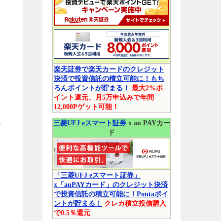
楽天証券で楽天カードのクレジット
決済で投資信託の積立可能に！もち
ろんポイントが貯まる！
最大2%ポ
イント還元、月5万申込みで年間
12,000Pゲット可能！
そ
三菱UFJ eスマート証券
x au PAYカー
ド
「三菱UFJ eスマート証券」
x「auPAYカード」のクレジット決済
で投資信託の積立可能に！Pontaポイ
ントが貯まる！
クレカ積立投信購入
で0.5％還元