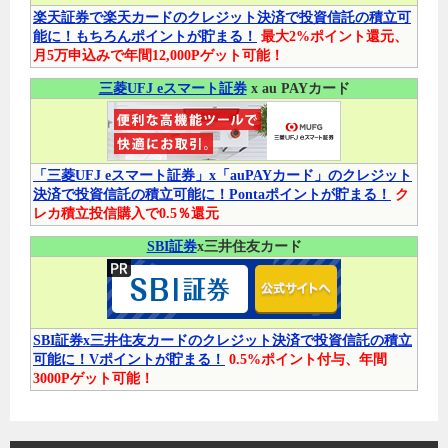
楽天証券で楽天カードのクレジット決済で投資信託の積立可
能に！もちろんポイントが貯まる！
最大2%ポイント還元、
月5万申込みで年間12,000Pゲット可能！
三菱UFJ eスマート証券
x au PAYカード
「三菱UFJ eスマート証券」x「auPAYカード」のクレジット
決済で投資信託の積立可能に！Pontaポイントが貯まる！
ク
レカ積立投信購入で0.5％還元
SBI証券
x三井住友カード
SBI証券x三井住友カードのクレジット決済で投資信託の積立
可能に！Vポイントが貯まる！
0.5%ポイント付与、年間
3000Pゲット可能！