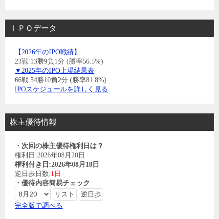
ＩＰＯデータ
【2026年のIPO戦績】
23戦 13勝9負1分 (勝率56.5%)
▼2025年のIPO上場結果表
66戦 54勝10負2分 (勝率81.8%)
IPOスケジュールを詳しく見る
株主優待情報
・次回の株主優待権利日は？
権利日:2026年08月20日
権利付き日:2026年08月18日
逆日歩日数:
1日
・優待内容簡易チェック
完全版で調べる