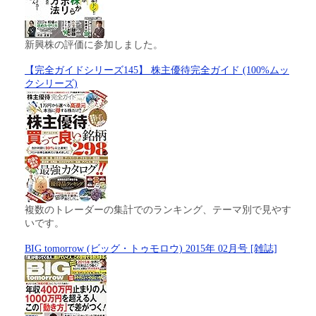
新興株の評価に参加しました。
【完全ガイドシリーズ145】 株主優待完全ガイド (100%ムッ
クシリーズ)
複数のトレーダーの集計でのランキング、テーマ別で見やす
いです。
BIG tomorrow (ビッグ・トゥモロウ) 2015年 02月号 [雑誌]