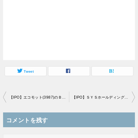
Tweet
投
【IPO】エコモット(3987)のＢＢスタンスと初値予想
【IPO】ＳＹＳホールディングス(3988)のＢＢスタンスと初値予想
稿
ナ
コメントを残す
ビ
ゲ