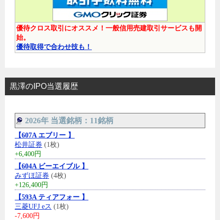
優待クロス取引にオススメ！一般信用売建取引サービスも開
始。
優待取得で合わせ技も！
黒澤のIPO当選履歴
2026年 当選銘柄：11銘柄
【607A エブリー 】
松井証券
(1枚)
+6,400円
【604A ビーエイブル 】
みずほ証券
(4枚)
+126,400円
【593A ティアフォー 】
三菱UFJ eス
(1枚)
-7,600円