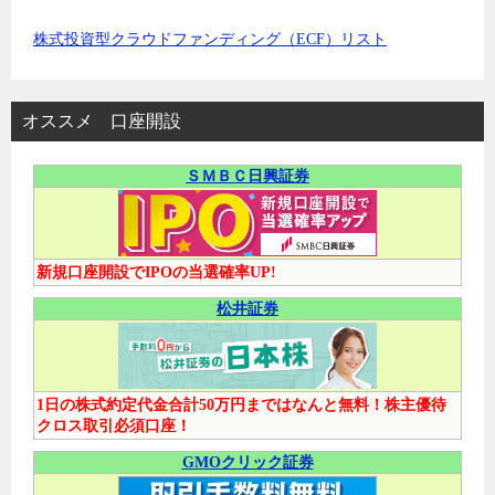
株式投資型クラウドファンディング（ECF）リスト
オススメ 口座開設
ＳＭＢＣ日興証券
新規口座開設でIPOの当選確率UP!
松井証券
1日の株式約定代金合計50万円まではなんと無料！株主優待
クロス取引必須口座！
GMOクリック証券