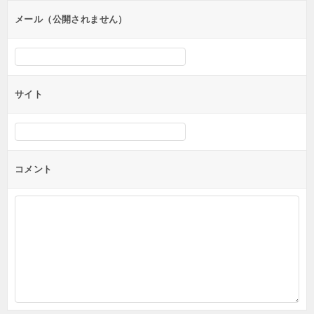
ン
メール（公開されません）
サイト
コメント