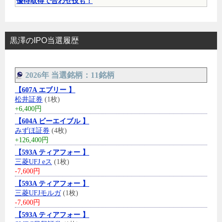
優待取得で合わせ技も！
黒澤のIPO当選履歴
2026年 当選銘柄：11銘柄
【607A エブリー 】
松井証券
(1枚)
+6,400円
【604A ビーエイブル 】
みずほ証券
(4枚)
+126,400円
【593A ティアフォー 】
三菱UFJ eス
(1枚)
-7,600円
【593A ティアフォー 】
三菱UFJモルガ
(1枚)
-7,600円
【593A ティアフォー 】