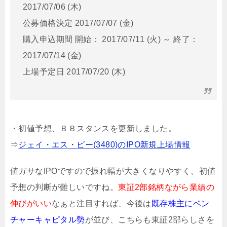
2017/07/06 (木)
公募価格決定 2017/07/07 (金)
購入申込期間 開始： 2017/07/11 (火) ～ 終了：
2017/07/14 (金)
上場予定日 2017/07/20 (木)
・初値予想、ＢＢスタンスを更新しました。
⇒
ジェイ・エス・ビー(3480)のIPO新規上場情報
値ガサなIPOですので振れ幅が大きくなりやすく、初値
予想の判断が難しいですね。
東証2部銘柄ながら業績の
伸びがいい
なぁと注目すれば、今後は
既存株主にベン
チャーキャピタル勢
が並び、こちらも東証2部らしさを