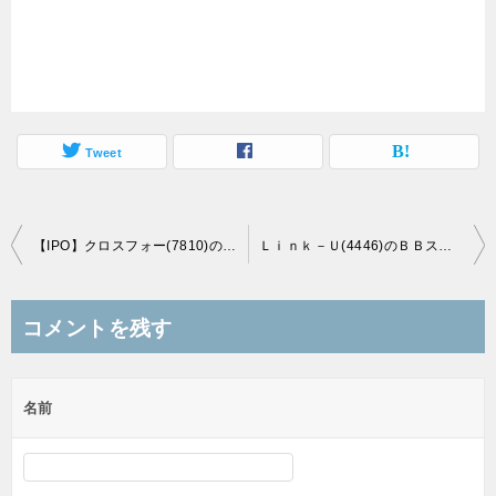
Tweet
投
【IPO】クロスフォー(7810)のＢＢスタンスと初値予想
Ｌｉｎｋ－Ｕ(4446)のＢＢスタンスと初値予想
稿
ナ
コメントを残す
ビ
ゲ
名前
ー
シ
ョ