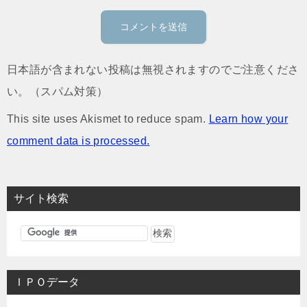
日本語が含まれない投稿は無視されますのでご注意くださ
い。（スパム対策）
This site uses Akismet to reduce spam.
Learn how your
comment data is processed.
サイト検索
ＩＰＯデータ