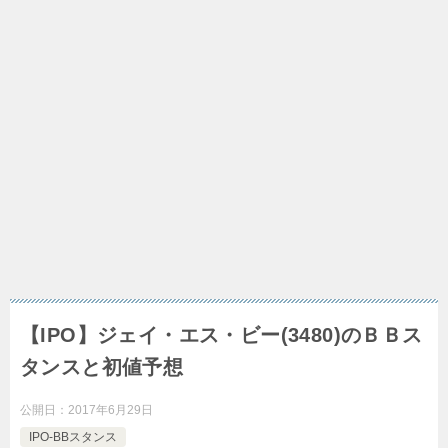
【IPO】ジェイ・エス・ビー(3480)のＢＢス
タンスと初値予想
公開日：
2017年6月29日
IPO-BBスタンス