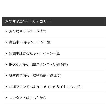
おすすめ記事・カテゴリー
お得なキャンペーン情報
実施中FXキャンペーン一覧
実施中証券会社キャンペーン一覧
IPO関連情報（BBスタンス・初値予想）
株主優待情報（取得画像・逆日歩）
黒澤ファンドへようこそ（このサイトについて）
コンタクトはこちらから