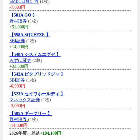
SMBC日興証券
(1枚)
-7,600円
【581A GO 】
野村證券
(1枚)
+51,000円
【558A SQUEEZE 】
SBI証券
(1枚)
+14,000円
【548A システムエグゼ 】
みずほ証券
(3枚)
+33,300円
【542A ビタブリッドジャ 】
SBI証券
(1枚)
-6,900円
【523A セイワホールディ 】
マネックス証券
(1枚)
-3,000円
【505A ギークリー 】
野村證券
(1枚)
-14,300円
2026年度、差益
+184,100円