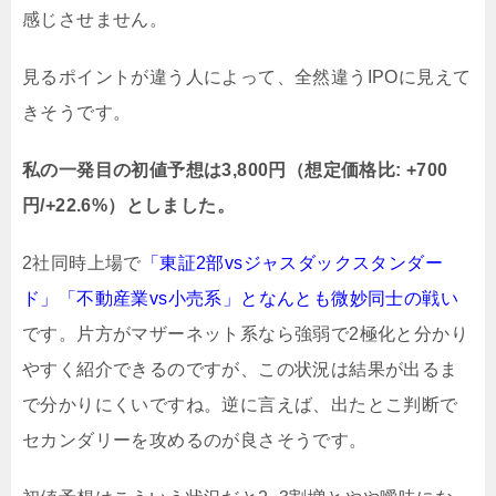
感じさせません。
見るポイントが違う人によって、全然違うIPOに見えて
きそうです。
私の一発目の初値予想は3,800円（想定価格比: +700
円/+22.6%）としました。
2社同時上場で
「東証2部vsジャスダックスタンダー
ド」「不動産業vs小売系」となんとも微妙同士の戦い
です。片方がマザーネット系なら強弱で2極化と分かり
やすく紹介できるのですが、この状況は結果が出るま
で分かりにくいですね。逆に言えば、出たとこ判断で
セカンダリーを攻めるのが良さそうです。