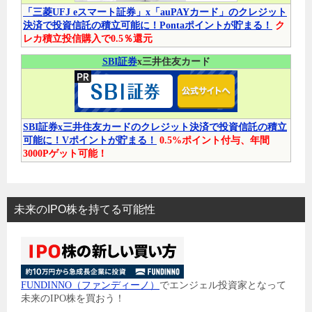
「三菱UFJ eスマート証券」x「auPAYカード」のクレジット
決済で投資信託の積立可能に！Pontaポイントが貯まる！
ク
レカ積立投信購入で0.5％還元
SBI証券
x三井住友カード
SBI証券x三井住友カードのクレジット決済で投資信託の積立
可能に！Vポイントが貯まる！
0.5%ポイント付与、年間
3000Pゲット可能！
未来のIPO株を持てる可能性
FUNDINNO（ファンディーノ）
でエンジェル投資家となって
未来のIPO株を買おう！