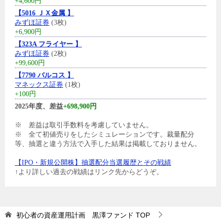
+4,600円
【5016 ＪＸ金属 】
みずほ証券
(3枚)
+6,900円
【323A フライヤー 】
みずほ証券
(2枚)
+99,600円
【7790 バルコス 】
マネックス証券
(1枚)
+100円
2025年度、差益
+698,900円
※ 差益は取引手数料を考慮していません。
※ 全て初値売りをしたシミュレーションです。裁量配分
等、抽選と違う方法で入手した結果は掲載しておりません。
【IPO・新規公開株】抽選配分当選履歴とその戦績
↑より詳しい過去の戦績はリンク先からどうぞ。
初心者の資産運用計画 黒澤ファンド
TOP