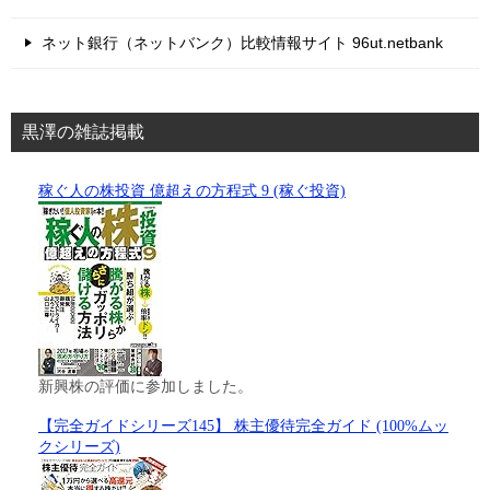
ネット銀行（ネットバンク）比較情報サイト 96ut.netbank
黒澤の雑誌掲載
稼ぐ人の株投資 億超えの方程式 9 (稼ぐ投資)
新興株の評価に参加しました。
【完全ガイドシリーズ145】 株主優待完全ガイド (100%ムッ
クシリーズ)