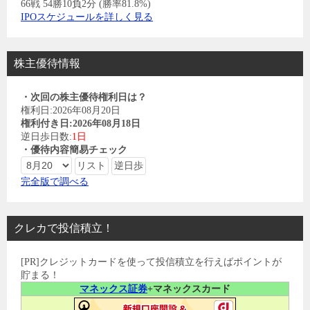
66戦 54勝10負2分 (勝率81.8%)
IPOスケジュールを詳しく見る
株主優待情報
・次回の株主優待権利日は？
権利日:2026年08月20日
権利付き日:2026年08月18日
逆日歩日数:
1日
・優待内容簡易チェック
完全版で調べる
クレカで投信積立！
[PR]クレジットカードを使って投信積立を行えばポイントが
貯まる！
マネックス証券
+マネックスカード