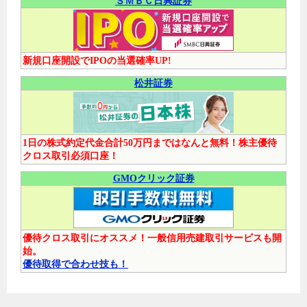
ＳＭＢＣ日興証券
新規口座開設でIPOの当選確率UP!
松井証券
1日の株式約定代金合計50万円まではなんと無料！株主優待
クロス取引必須口座！
GMOクリック証券
優待クロス取引にオススメ！一般信用売建取引サービスも開
始。
優待取得で合わせ技も！