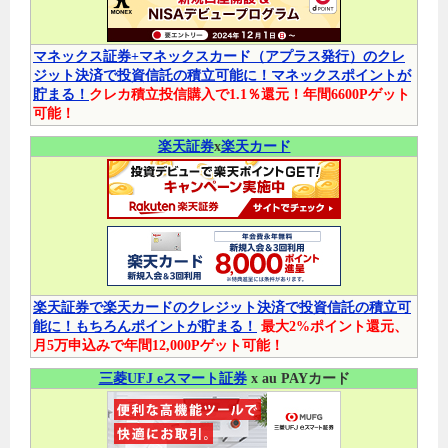
マネックス証券+マネックスカード（アプラス発行）のクレ
ジット決済で投資信託の積立可能に！マネックスポイントが
貯まる！
クレカ積立投信購入で1.1％還元！年間6600Pゲット
可能！
楽天証券
x
楽天カード
楽天証券で楽天カードのクレジット決済で投資信託の積立可
能に！もちろんポイントが貯まる！
最大2%ポイント還元、
月5万申込みで年間12,000Pゲット可能！
三菱UFJ eスマート証券
x au PAYカード