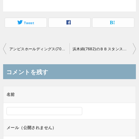
Tweet
投
アンビスホールディングス(7071)のＢＢスタンスと初値予想
浜木綿(7682)のＢＢスタンスと初値予想
稿
ナ
コメントを残す
ビ
ゲ
名前
ー
シ
ョ
ン
メール（公開されません）