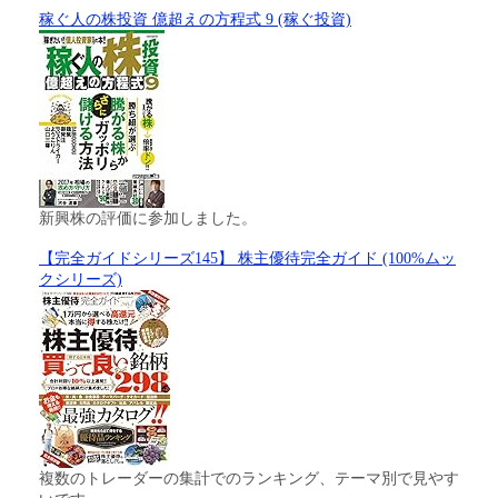
稼ぐ人の株投資 億超えの方程式 9 (稼ぐ投資)
新興株の評価に参加しました。
【完全ガイドシリーズ145】 株主優待完全ガイド (100%ムッ
クシリーズ)
複数のトレーダーの集計でのランキング、テーマ別で見やす