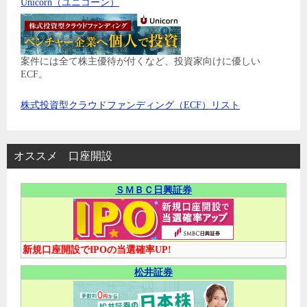
Unicorn（ユニコーン）
案件には全て株主優待が付くなど、投資家向けに優しい
ECF。
株式投資型クラウドファンディング（ECF）リスト
オススメ 口座開設
ＳＭＢＣ日興証券
新規口座開設でIPOの当選確率UP!
松井証券