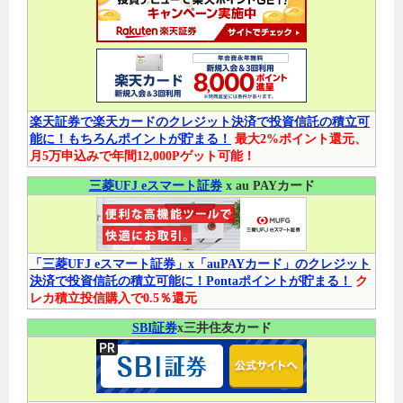
楽天証券で楽天カードのクレジット決済で投資信託の積立可
能に！もちろんポイントが貯まる！
最大2%ポイント還元、
月5万申込みで年間12,000Pゲット可能！
三菱UFJ eスマート証券
x au PAYカード
「三菱UFJ eスマート証券」x「auPAYカード」のクレジット
決済で投資信託の積立可能に！Pontaポイントが貯まる！
ク
レカ積立投信購入で0.5％還元
SBI証券
x三井住友カード