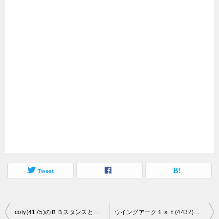
Tweet
投
coly(4175)のＢＢスタンスと初値予想
ウイングアーク１ｓｔ(4432)のＢＢスタンスと初値予想