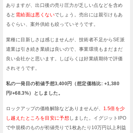
ありますが、出口後の売り圧力が乏しい点などを含め
ると
需給面は悪くない
でしょう。売出には親引けもあ
るぐらい、案外供給も絞っていそうです。
業種に目新しさは感じませんが、技術者不足からSE派
遣業は引き続き業績は良いので、事業環境もまだまだ
良い会社かと思います。しばらくは好業績期待で評価
されそうです。
私の一発目の初値予想3,400円（想定価格比: +1,380
円/+68.3%）としました。
ロックアップの価格解除などありませんが、
1.5倍を少
し越えたところを目安に予想
しました。イグジットIPO
で中規模のものが初値売りで1枚あたり10万円以上利益