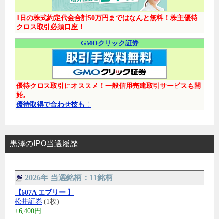
1日の株式約定代金合計50万円まではなんと無料！株主優待
クロス取引必須口座！
GMOクリック証券
優待クロス取引にオススメ！一般信用売建取引サービスも開
始。
優待取得で合わせ技も！
黒澤のIPO当選履歴
2026年 当選銘柄：11銘柄
【607A エブリー 】
松井証券
(1枚)
+6,400円