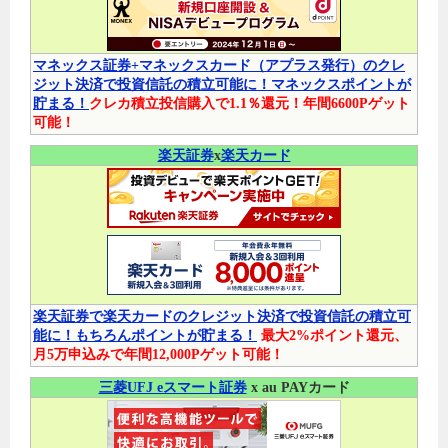
マネックス証券+マネックスカード（アプラス発行）のクレ
ジット決済で投資信託の積立可能に！マネックスポイントが
貯まる！
クレカ積立投信購入で1.1％還元！年間6600Pゲット
可能！
楽天証券
x
楽天カード
楽天証券で楽天カードのクレジット決済で投資信託の積立可
能に！もちろんポイントが貯まる！
最大2%ポイント還元、
月5万申込みで年間12,000Pゲット可能！
三菱UFJ eスマート証券
x au PAYカード