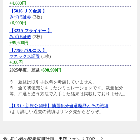
+4,600円
【5016 ＪＸ金属 】
みずほ証券
(3枚)
+6,900円
【323A フライヤー 】
みずほ証券
(2枚)
+99,600円
【7790 バルコス 】
マネックス証券
(1枚)
+100円
2025年度、差益
+698,900円
※ 差益は取引手数料を考慮していません。
※ 全て初値売りをしたシミュレーションです。裁量配分
等、抽選と違う方法で入手した結果は掲載しておりません。
【IPO・新規公開株】抽選配分当選履歴とその戦績
↑より詳しい過去の戦績はリンク先からどうぞ。
初心者の資産運用計画 黒澤ファンド
TOP