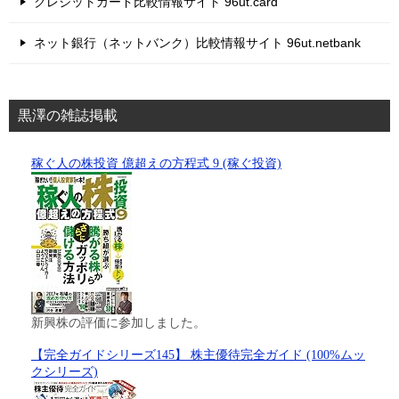
クレジットカード比較情報サイト 96ut.card
ネット銀行（ネットバンク）比較情報サイト 96ut.netbank
黒澤の雑誌掲載
稼ぐ人の株投資 億超えの方程式 9 (稼ぐ投資)
新興株の評価に参加しました。
【完全ガイドシリーズ145】 株主優待完全ガイド (100%ムッ
クシリーズ)