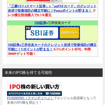
「三菱UFJ eスマート証券」x「auPAYカード」のクレジット
決済で投資信託の積立可能に！Pontaポイントが貯まる！
ク
レカ積立投信購入で0.5％還元
SBI証券
x三井住友カード
SBI証券x三井住友カードのクレジット決済で投資信託の積立
可能に！Vポイントが貯まる！
0.5%ポイント付与、年間
3000Pゲット可能！
未来のIPO株を持てる可能性
FUNDINNO（ファンディーノ）
でエンジェル投資家となって
未来のIPO株を買おう！