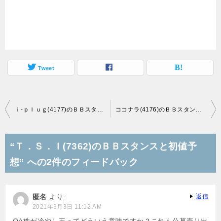
Tweet
投
ｉ‐ｐｌｕｇ(4177)のＢＢスタンスと初値予想
ココナラ(4176)のＢＢスタンスと初値予想
稿
ナ
“Ｔ．Ｓ．Ｉ(7362)のＢＢスタンスと初値予
ビ
想” への2件のフィードバック
ゲ
ー
匿名
より:
返信
シ
2021年3月3日 11:12 AM
ョ