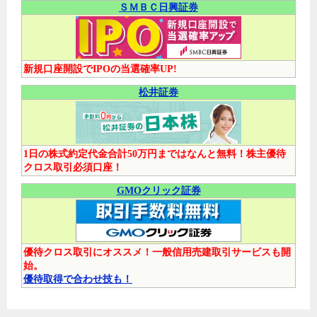
ＳＭＢＣ日興証券
新規口座開設でIPOの当選確率UP!
松井証券
1日の株式約定代金合計50万円まではなんと無料！株主優待
クロス取引必須口座！
GMOクリック証券
優待クロス取引にオススメ！一般信用売建取引サービスも開
始。
優待取得で合わせ技も！