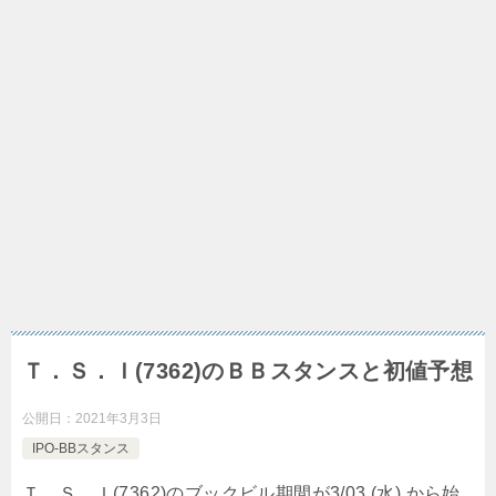
Ｔ．Ｓ．Ｉ(7362)のＢＢスタンスと初値予想
公開日：
2021年3月3日
IPO-BBスタンス
Ｔ．Ｓ．Ｉ(7362)のブックビル期間が3/03 (水) から始