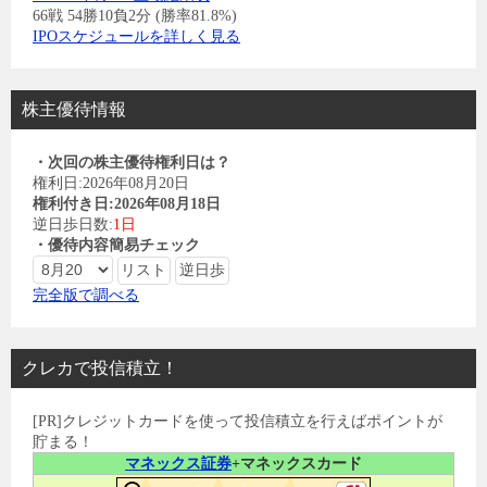
66戦 54勝10負2分 (勝率81.8%)
IPOスケジュールを詳しく見る
株主優待情報
・次回の株主優待権利日は？
権利日:2026年08月20日
権利付き日:2026年08月18日
逆日歩日数:
1日
・優待内容簡易チェック
完全版で調べる
クレカで投信積立！
[PR]クレジットカードを使って投信積立を行えばポイントが
貯まる！
マネックス証券
+マネックスカード