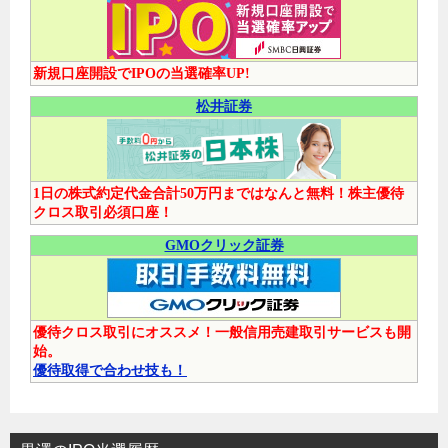
新規口座開設でIPOの当選確率UP!
松井証券
1日の株式約定代金合計50万円まではなんと無料！株主優待
クロス取引必須口座！
GMOクリック証券
優待クロス取引にオススメ！一般信用売建取引サービスも開
始。
優待取得で合わせ技も！