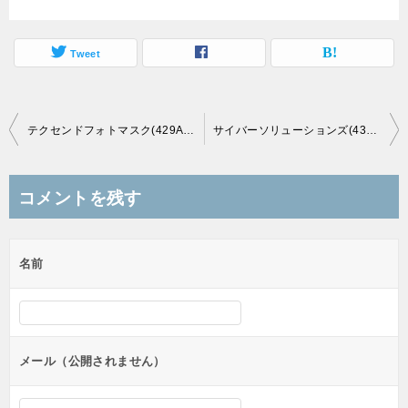
Tweet
投
テクセンドフォトマスク(429A)のＢＢスタンスと初値予想
サイバーソリューションズ(436A)のＢＢスタンスと初値予想
稿
ナ
コメントを残す
ビ
ゲ
名前
ー
シ
ョ
ン
メール（公開されません）