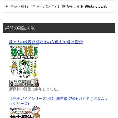
ネット銀行（ネットバンク）比較情報サイト 96ut.netbank
黒澤の雑誌掲載
稼ぐ人の株投資 億超えの方程式 9 (稼ぐ投資)
新興株の評価に参加しました。
【完全ガイドシリーズ145】 株主優待完全ガイド (100%ムッ
クシリーズ)