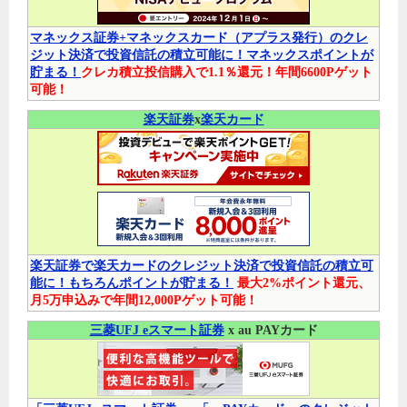
マネックス証券+マネックスカード（アプラス発行）のクレ
ジット決済で投資信託の積立可能に！マネックスポイントが
貯まる！
クレカ積立投信購入で1.1％還元！年間6600Pゲット
可能！
楽天証券
x
楽天カード
楽天証券で楽天カードのクレジット決済で投資信託の積立可
能に！もちろんポイントが貯まる！
最大2%ポイント還元、
月5万申込みで年間12,000Pゲット可能！
三菱UFJ eスマート証券
x au PAYカード