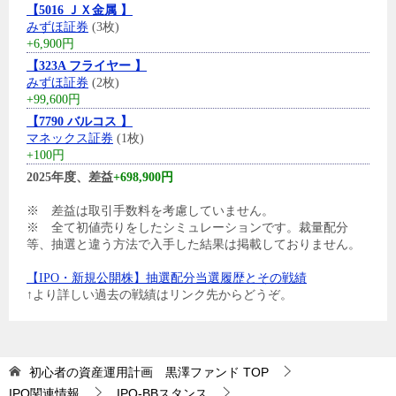
【5016 ＪＸ金属 】
みずほ証券
(3枚)
+6,900円
【323A フライヤー 】
みずほ証券
(2枚)
+99,600円
【7790 バルコス 】
マネックス証券
(1枚)
+100円
2025年度、差益
+698,900円
※ 差益は取引手数料を考慮していません。
※ 全て初値売りをしたシミュレーションです。裁量配分
等、抽選と違う方法で入手した結果は掲載しておりません。
【IPO・新規公開株】抽選配分当選履歴とその戦績
↑より詳しい過去の戦績はリンク先からどうぞ。
初心者の資産運用計画 黒澤ファンド
TOP
IPO関連情報
IPO-BBスタンス