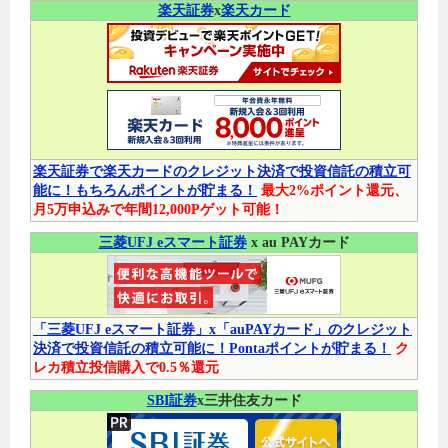
楽天証券
x
楽天カード
楽天証券で楽天カードのクレジット決済で投資信託の積立可
能に！もちろんポイントが貯まる！
最大2%ポイント還元、
月5万申込みで年間12,000Pゲット可能！
三菱UFJ eスマート証券
x au PAYカード
「三菱UFJ eスマート証券」x「auPAYカード」のクレジット
決済で投資信託の積立可能に！Pontaポイントが貯まる！
ク
レカ積立投信購入で0.5％還元
SBI証券
x三井住友カード