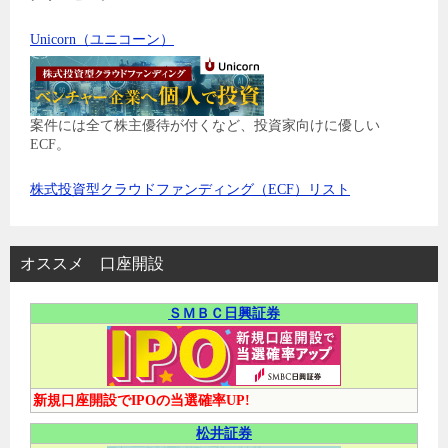
Unicorn（ユニコーン）
案件には全て株主優待が付くなど、投資家向けに優しい
ECF。
株式投資型クラウドファンディング（ECF）リスト
オススメ 口座開設
ＳＭＢＣ日興証券
新規口座開設でIPOの当選確率UP!
松井証券