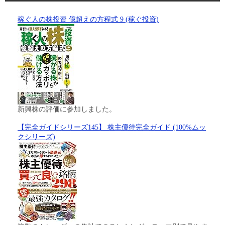
稼ぐ人の株投資 億超えの方程式 9 (稼ぐ投資)
新興株の評価に参加しました。
【完全ガイドシリーズ145】 株主優待完全ガイド (100%ムッ
クシリーズ)