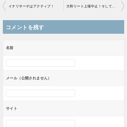
投
イナリサーチはアクティブ！
大和リート上場中止！そしてイナリサーチへ！
稿
ナ
コメントを残す
ビ
ゲ
名前
ー
シ
ョ
ン
メール（公開されません）
サイト