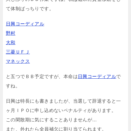
て体制ばっちりです。
日興コーディアル
野村
大和
三菱ＵＦＪ
マネックス
と五つでＢＢ予定ですが、本命は
日興コーディアル
で
すね。
日興は特長にも書きましたが、当選して辞退すると一
ヶ月ＩＰＯに申し込めないペナルティがあります。
この閑散期に気にすることありませんが…
また、外れたら全員補欠に割り当てられます。