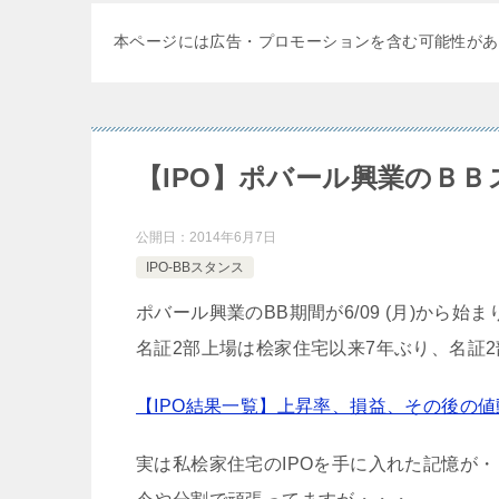
本ページには広告・プロモーションを含む可能性があ
【IPO】ポバール興業のＢ
公開日：
2014年6月7日
IPO-BBスタンス
ポバール興業のBB期間が6/09 (月)から始
名証2部上場は桧家住宅以来7年ぶり、名証
【IPO結果一覧】上昇率、損益、その後の
実は私桧家住宅のIPOを手に入れた記憶が