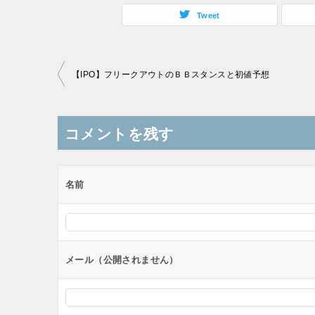
Tweet
投
【IPO】フリークアウトのＢＢスタンスと初値予想
稿
ナ
コメントを残す
ビ
ゲ
ー
名前
シ
ョ
ン
メール（公開されません）