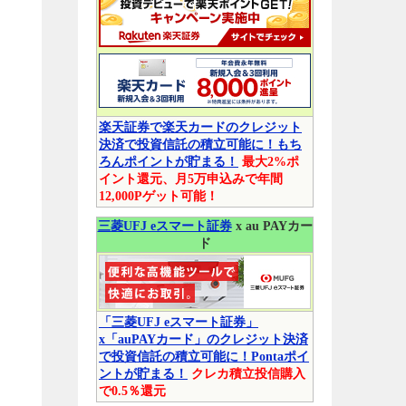
楽天証券で楽天カードのクレジット
決済で投資信託の積立可能に！もち
ろんポイントが貯まる！
最大2%ポ
イント還元、月5万申込みで年間
12,000Pゲット可能！
三菱UFJ eスマート証券
x au PAYカー
ド
「三菱UFJ eスマート証券」
x「auPAYカード」のクレジット決済
で投資信託の積立可能に！Pontaポイ
ントが貯まる！
クレカ積立投信購入
で0.5％還元