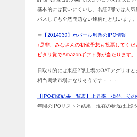
基本的には貰いにくいし、名証2部では人気
パスしても全然問題ない銘柄だと思います
⇒
【2014030】ポバール興業のIPO情報
↑是非、みなさんの初値予想も投票してくだ
ピタリ賞でAmazonギフト券が当たります。
日取り的には東証2部上場のOATアグリオ
相当閑散市場になりそうです・・・
【IPO初値結果一覧表】上昇率、損益、そ
年間のIPOリストと結果、現在の状況は上