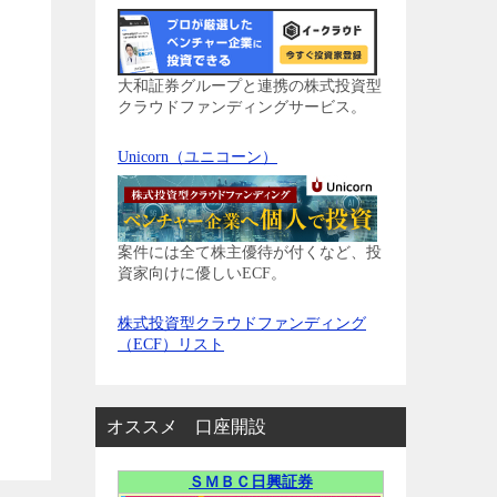
大和証券グループと連携の株式投資型
クラウドファンディングサービス。
Unicorn（ユニコーン）
案件には全て株主優待が付くなど、投
資家向けに優しいECF。
株式投資型クラウドファンディング
（ECF）リスト
オススメ 口座開設
ＳＭＢＣ日興証券