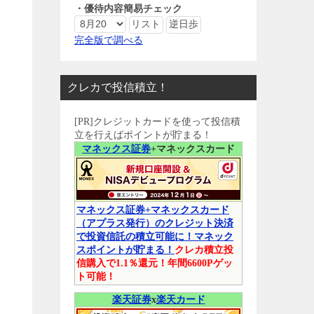
・優待内容簡易チェック
完全版で調べる
クレカで投信積立！
[PR]クレジットカードを使って投信積
立を行えばポイントが貯まる！
マネックス証券
+マネックスカード
マネックス証券+マネックスカード
（アプラス発行）のクレジット決済
で投資信託の積立可能に！マネック
スポイントが貯まる！
クレカ積立投
信購入で1.1％還元！年間6600Pゲッ
ト可能！
楽天証券
x
楽天カード