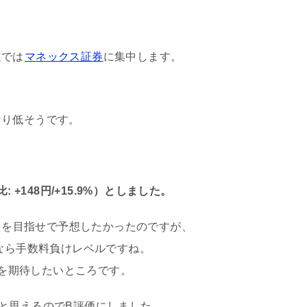
選では
マネックス証券
に集中します。
なり低そうです。
 +148円/+15.9%）としました。
超えを目指せで予想したかったのですが、
円なら手数料負けレベルですね。
値を期待したいところです。
と思えるのでB評価にしました。