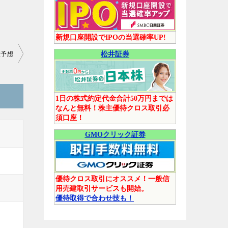
新規口座開設でIPOの当選確率UP!
値予想
松井証券
1日の株式約定代金合計50万円までは
なんと無料！株主優待クロス取引必
須口座！
GMOクリック証券
優待クロス取引にオススメ！一般信
用売建取引サービスも開始。
優待取得で合わせ技も！