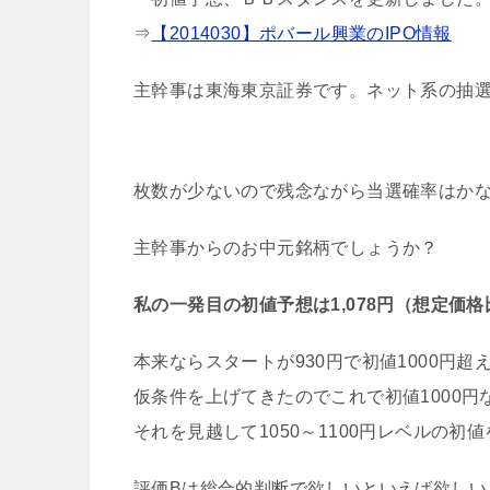
⇒
【2014030】ポバール興業のIPO情報
主幹事は東海東京証券です。ネット系の抽
枚数が少ないので残念ながら当選確率はか
主幹事からのお中元銘柄でしょうか？
私の一発目の初値予想は1,078円（想定価格比:
本来ならスタートが930円で初値1000円
仮条件を上げてきたのでこれで初値1000
それを見越して1050～1100円レベルの初
評価Bは総合的判断で欲しいといえば欲しい