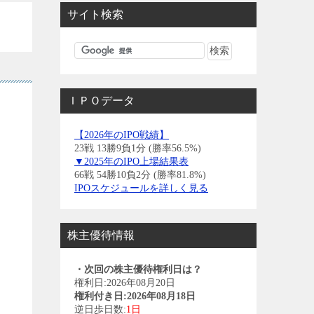
サイト検索
ＩＰＯデータ
【2026年のIPO戦績】
23戦 13勝9負1分 (勝率56.5%)
▼2025年のIPO上場結果表
66戦 54勝10負2分 (勝率81.8%)
IPOスケジュールを詳しく見る
株主優待情報
・次回の株主優待権利日は？
権利日:2026年08月20日
権利付き日:2026年08月18日
逆日歩日数:
1日