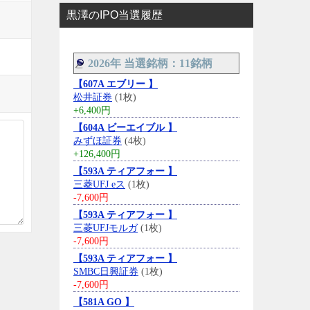
黒澤のIPO当選履歴
2026年 当選銘柄：11銘柄
【607A エブリー 】
松井証券
(1枚)
+6,400円
【604A ビーエイブル 】
みずほ証券
(4枚)
+126,400円
【593A ティアフォー 】
三菱UFJ eス
(1枚)
-7,600円
【593A ティアフォー 】
三菱UFJモルガ
(1枚)
-7,600円
【593A ティアフォー 】
SMBC日興証券
(1枚)
-7,600円
【581A GO 】