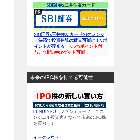
SBI証券
x三井住友カード
SBI証券x三井住友カードのクレジッ
ト決済で投資信託の積立可能に！Vポ
イントが貯まる！
0.5%ポイント付
与、年間3000Pゲット可能！
未来のIPO株を持てる可能性
FUNDINNO（ファンディーノ）
でエ
ンジェル投資家となって未来のIPO株
を買おう！
イークラウド