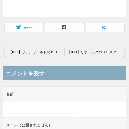
Tweet
投
【IPO】リアルワールドのＢＢスタンスと初値予想
【IPO】リボミックのＢＢスタンスと初値予想
稿
ナ
コメントを残す
ビ
ゲ
名前
ー
シ
ョ
ン
メール（公開されません）