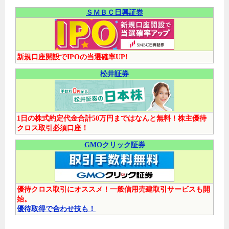
ＳＭＢＣ日興証券
新規口座開設でIPOの当選確率UP!
松井証券
1日の株式約定代金合計50万円まではなんと無料！株主優待
クロス取引必須口座！
GMOクリック証券
優待クロス取引にオススメ！一般信用売建取引サービスも開
始。
優待取得で合わせ技も！