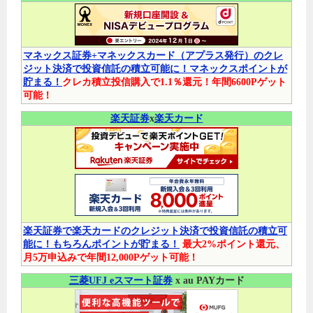
マネックス証券+マネックスカード（アプラス発行）のクレ
ジット決済で投資信託の積立可能に！マネックスポイントが
貯まる！
クレカ積立投信購入で1.1％還元！年間6600Pゲット
可能！
楽天証券
x
楽天カード
楽天証券で楽天カードのクレジット決済で投資信託の積立可
能に！もちろんポイントが貯まる！
最大2%ポイント還元、
月5万申込みで年間12,000Pゲット可能！
三菱UFJ eスマート証券
x au PAYカード