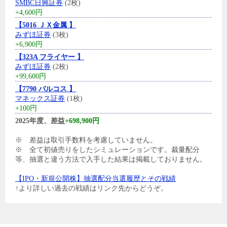
SMBC日興証券
(2枚)
+4,600円
【5016 ＪＸ金属 】
みずほ証券
(3枚)
+6,900円
【323A フライヤー 】
みずほ証券
(2枚)
+99,600円
【7790 バルコス 】
マネックス証券
(1枚)
+100円
2025年度、差益
+698,900円
※ 差益は取引手数料を考慮していません。
※ 全て初値売りをしたシミュレーションです。裁量配分
等、抽選と違う方法で入手した結果は掲載しておりません。
【IPO・新規公開株】抽選配分当選履歴とその戦績
↑より詳しい過去の戦績はリンク先からどうぞ。