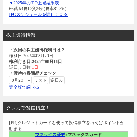
▼2025年のIPO上場結果表
66戦 54勝10負2分 (勝率81.8%)
IPOスケジュールを詳しく見る
株主優待情報
・次回の株主優待権利日は？
権利日:2026年08月20日
権利付き日:2026年08月18日
逆日歩日数:
1日
・優待内容簡易チェック
完全版で調べる
クレカで投信積立！
[PR]クレジットカードを使って投信積立を行えばポイントが
貯まる！
マネックス証券
+マネックスカード