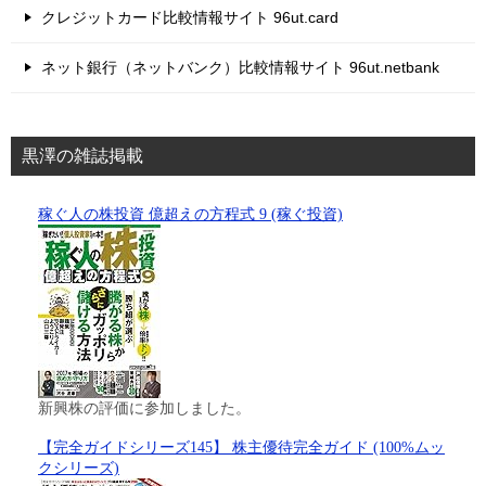
クレジットカード比較情報サイト 96ut.card
ネット銀行（ネットバンク）比較情報サイト 96ut.netbank
黒澤の雑誌掲載
稼ぐ人の株投資 億超えの方程式 9 (稼ぐ投資)
新興株の評価に参加しました。
【完全ガイドシリーズ145】 株主優待完全ガイド (100%ムッ
クシリーズ)