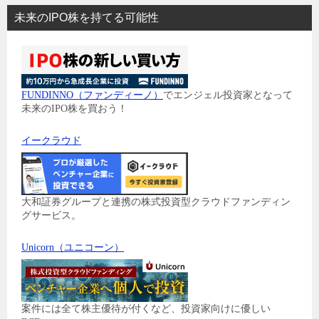
未来のIPO株を持てる可能性
FUNDINNO（ファンディーノ）
でエンジェル投資家となって
未来のIPO株を買おう！
イークラウド
大和証券グループと連携の株式投資型クラウドファンディン
グサービス。
Unicorn（ユニコーン）
案件には全て株主優待が付くなど、投資家向けに優しい