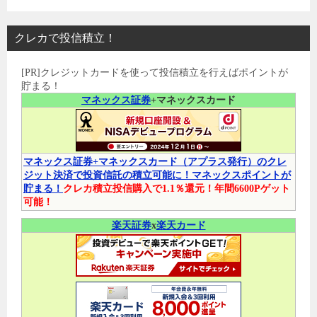
クレカで投信積立！
[PR]クレジットカードを使って投信積立を行えばポイントが
貯まる！
マネックス証券
+マネックスカード
マネックス証券+マネックスカード（アプラス発行）のクレ
ジット決済で投資信託の積立可能に！マネックスポイントが
貯まる！
クレカ積立投信購入で1.1％還元！年間6600Pゲット
可能！
楽天証券
x
楽天カード