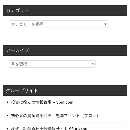
カテゴリー
カ
テ
ゴ
リ
アーカイブ
ー
グループサイト
投資に役立つ情報置場 – 96ut.com
初心者の資産運用計画 黒澤ファンド（ブログ）
株式・証券会社比較情報サイト 96ut.kabu