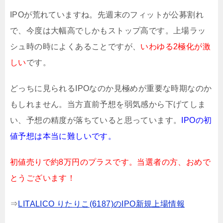
IPOが荒れていますね。先週末のフィットが公募割れ
で、今度は大幅高でしかもストップ高です。上場ラッ
シュ時の時によくあることですが、
いわゆる2極化が激
しい
です。
どっちに見られるIPOなのか見極めが重要な時期なのか
もしれません。当方直前予想を弱気感から下げてしま
い、予想の精度が落ちていると思っています。
IPOの初
値予想は本当に難しいです。
初値売りで約8万円のプラスです。当選者の方、おめで
とうございます！
⇒
LITALICO りたりこ(6187)のIPO新規上場情報