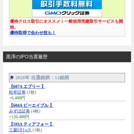
優待クロス取引にオススメ！一般信用売建取引サービスも開
始。
優待取得で合わせ技も！
黒澤のIPO当選履歴
2026年 当選銘柄：11銘柄
【607A エブリー 】
松井証券
(1枚)
+6,400円
【604A ビーエイブル 】
みずほ証券
(4枚)
+126,400円
【593A ティアフォー 】
三菱UFJ eス
(1枚)