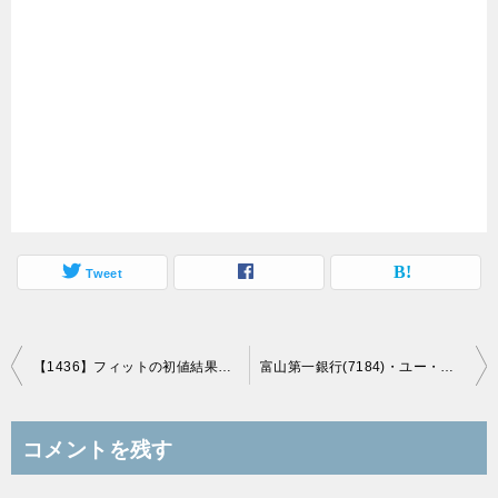
Tweet
投
【1436】フィットの初値結果は-7.9%安の1,741円、今年初の公募割れで引けにかけても下がる！
富山第一銀行(7184)・ユー・エム・シー・エレクトロニクス(6615)・富士ソフトサービスビューロ(6188)の初値結果！
稿
ナ
コメントを残す
ビ