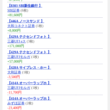
【8303 SBI新生銀行 】
SBI証券
(6枚)
+81,600円
【446A ノースサンド 】
大和コネクト証券
(1枚)
+8,000円
【429A テクセンドフォト 】
三菱UFJ eス
(3枚)
+171,000円
【429A テクセンドフォト 】
三菱UFJモルガ
(1枚)
+57,000円
【428A サイプレス・ホー 】
大和証券
(1枚)
-3,500円
【414A オーバーラップホ 】
三菱UFJモルガ
(1枚)
-11,700円
【414A オーバーラップホ 】
みずほ証券
(2枚)
-23,400円