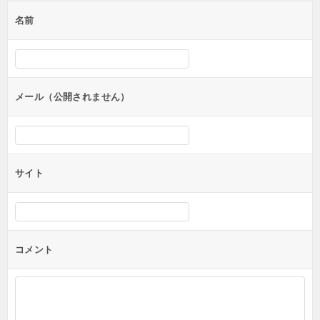
ゲ
名前
ー
シ
ョ
ン
メール（公開されません）
サイト
コメント