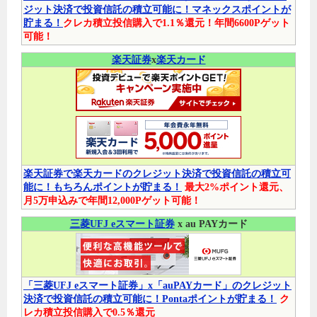
ジット決済で投資信託の積立可能に！マネックスポイントが
貯まる！
クレカ積立投信購入で1.1％還元！年間6600Pゲット
可能！
楽天証券
x
楽天カード
楽天証券で楽天カードのクレジット決済で投資信託の積立可
能に！もちろんポイントが貯まる！
最大2%ポイント還元、
月5万申込みで年間12,000Pゲット可能！
三菱UFJ eスマート証券
x au PAYカード
「三菱UFJ eスマート証券」x「auPAYカード」のクレジット
決済で投資信託の積立可能に！Pontaポイントが貯まる！
ク
レカ積立投信購入で0.5％還元