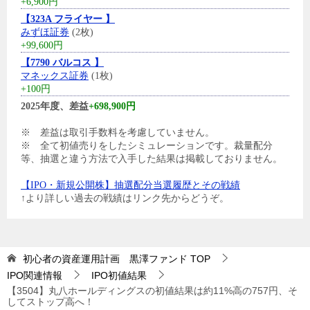
+6,900円
【323A フライヤー 】
みずほ証券
(2枚)
+99,600円
【7790 バルコス 】
マネックス証券
(1枚)
+100円
2025年度、差益
+698,900円
※ 差益は取引手数料を考慮していません。
※ 全て初値売りをしたシミュレーションです。裁量配分
等、抽選と違う方法で入手した結果は掲載しておりません。
【IPO・新規公開株】抽選配分当選履歴とその戦績
↑より詳しい過去の戦績はリンク先からどうぞ。
初心者の資産運用計画 黒澤ファンド
TOP
IPO関連情報
IPO初値結果
【3504】丸八ホールディングスの初値結果は約11%高の757円、そ
してストップ高へ！