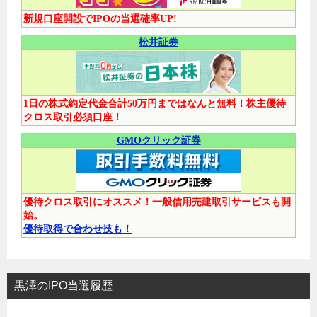
新規口座開設でIPOの当選確率UP!
松井証券
1日の株式約定代金合計50万円まではなんと無料！株主優待
クロス取引必須口座！
GMOクリック証券
優待クロス取引にオススメ！一般信用売建取引サービスも開
始。
優待取得で合わせ技も！
黒澤のIPO当選履歴