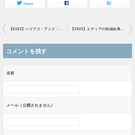
Tweet
投
【6192】ハイアス・アンド・カンパニー(6192)の初値結果は約2.9倍の2,750円、急落後ストップ安
【3935】エディアの初値結果は約94%高の3,165円、乱高下後、引けは下げる形
稿
ナ
コメントを残す
ビ
ゲ
名前
ー
シ
ョ
ン
メール（公開されません）