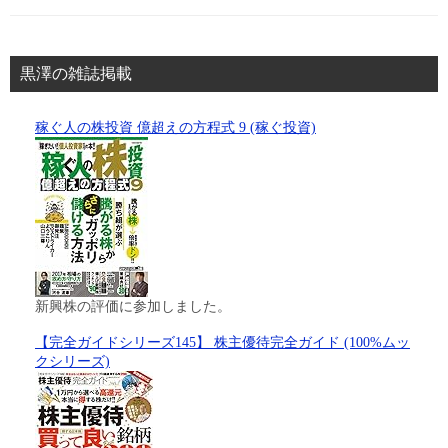
黒澤の雑誌掲載
稼ぐ人の株投資 億超えの方程式 9 (稼ぐ投資)
新興株の評価に参加しました。
【完全ガイドシリーズ145】 株主優待完全ガイド (100%ムッ
クシリーズ)