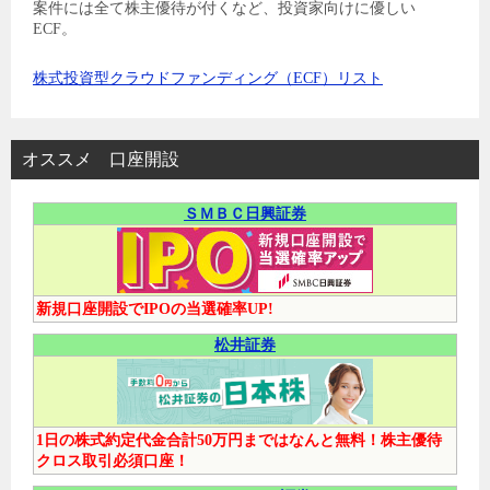
案件には全て株主優待が付くなど、投資家向けに優しい
ECF。
株式投資型クラウドファンディング（ECF）リスト
オススメ 口座開設
ＳＭＢＣ日興証券
新規口座開設でIPOの当選確率UP!
松井証券
1日の株式約定代金合計50万円まではなんと無料！株主優待
クロス取引必須口座！