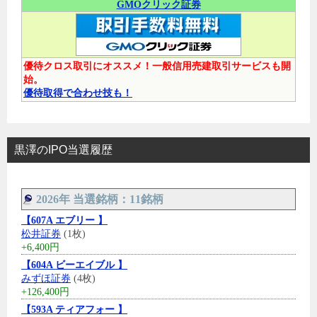
GMOクリック証券
優待クロス取引にオススメ！一般信用売建取引サービスも開
始。
優待取得で合わせ技も！
黒澤のIPO当選履歴
2026年 当選銘柄：11銘柄
【607A エブリー 】
松井証券
(1枚)
+6,400円
【604A ビーエイブル 】
みずほ証券
(4枚)
+126,400円
【593A ティアフォー 】