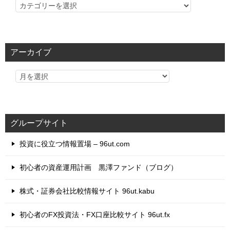
カ
テ
ゴ
リ
アーカイブ
ー
グループサイト
投資に役立つ情報置場 – 96ut.com
初心者の資産運用計画 黒澤ファンド（ブログ）
株式・証券会社比較情報サイト 96ut.kabu
初心者のFX投資法・FX口座比較サイト 96ut.fx