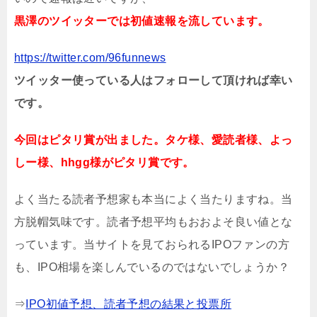
黒澤のツイッターでは初値速報を流しています。
https://twitter.com/96funnews
ツイッター使っている人はフォローして頂ければ幸い
です。
今回はピタリ賞が出ました。タケ様、愛読者様、よっ
しー様、hhgg様がピタリ賞です。
よく当たる読者予想家も本当によく当たりますね。当
方脱帽気味です。読者予想平均もおおよそ良い値とな
っています。当サイトを見ておられるIPOファンの方
も、IPO相場を楽しんでいるのではないでしょうか？
⇒
IPO初値予想、読者予想の結果と投票所