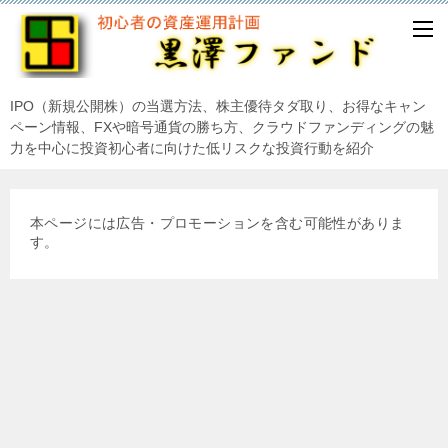
IPO（新規公開株）の当選方法、株主優待タダ取り、お得なキャン
ペーン情報、FXや暗号通貨の勝ち方、クラウドファンディングの魅
力を中心に投資初心者に向けた低リスクな投資行動を紹介
本ページには広告・プロモーションを含む可能性がありま
す。