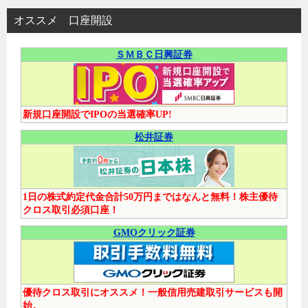
オススメ 口座開設
ＳＭＢＣ日興証券
新規口座開設でIPOの当選確率UP!
松井証券
1日の株式約定代金合計50万円まではなんと無料！株主優待
クロス取引必須口座！
GMOクリック証券
優待クロス取引にオススメ！一般信用売建取引サービスも開
始。