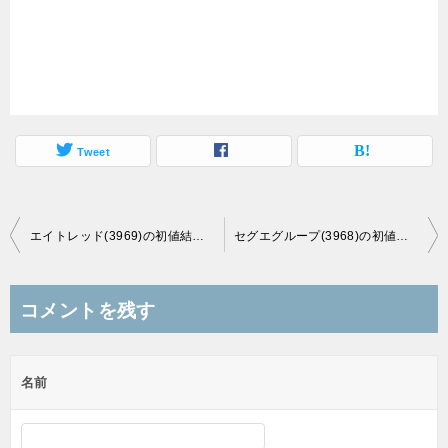
Tweet
投
エイトレッド(3969)の初値結果は上限気配近くの4,210円、ストップ高で引ける！
セグエグループ(3968)の初値結果は3倍超えの5,500円、一気にストップ高！
稿
ナ
コメントを残す
ビ
ゲ
名前
ー
シ