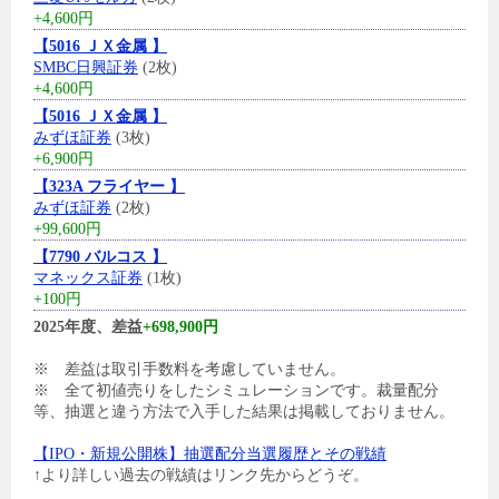
+4,600円
【5016 ＪＸ金属 】
SMBC日興証券
(2枚)
+4,600円
【5016 ＪＸ金属 】
みずほ証券
(3枚)
+6,900円
【323A フライヤー 】
みずほ証券
(2枚)
+99,600円
【7790 バルコス 】
マネックス証券
(1枚)
+100円
2025年度、差益
+698,900円
※ 差益は取引手数料を考慮していません。
※ 全て初値売りをしたシミュレーションです。裁量配分
等、抽選と違う方法で入手した結果は掲載しておりません。
【IPO・新規公開株】抽選配分当選履歴とその戦績
↑より詳しい過去の戦績はリンク先からどうぞ。