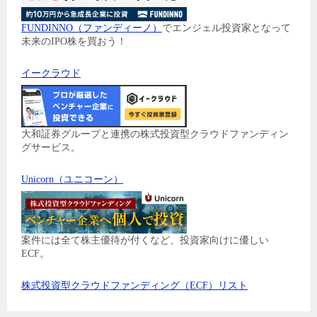
FUNDINNO（ファンディーノ）
でエンジェル投資家となって
未来のIPO株を買おう！
イークラウド
大和証券グループと連携の株式投資型クラウドファンディン
グサービス。
Unicorn（ユニコーン）
案件には全て株主優待が付くなど、投資家向けに優しい
ECF。
株式投資型クラウドファンディング（ECF）リスト