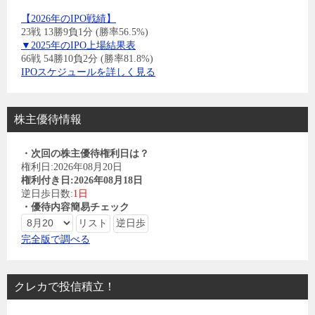
【2026年のIPO戦績】
23戦 13勝9負1分 (勝率56.5%)
▼2025年のIPO上場結果表
66戦 54勝10負2分 (勝率81.8%)
IPOスケジュールを詳しく見る
株主優待情報
・次回の株主優待権利日は？
権利日:2026年08月20日
権利付き日:2026年08月18日
逆日歩日数:
1日
・優待内容簡易チェック
完全版で調べる
クレカで投信積立！