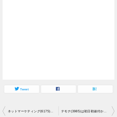
Tweet
投
ネットマーケティング(6175)の初値結果は36.1％高の1,552円、ロックアップ解除の1.5倍は超えず！
テモナ(3985)は初日初値付かずで2日目へ、最終気配5,870円！