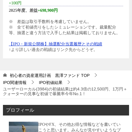
+100円
2025年度、差益
+698,900円
※ 差益は取引手数料を考慮していません。
※ 全て初値売りをしたシミュレーションです。裁量配分
等、抽選と違う方法で入手した結果は掲載しておりません。
【IPO・新規公開株】抽選配分当選履歴とその戦績
↑より詳しい過去の戦績はリンク先からどうぞ。
初心者の資産運用計画 黒澤ファンド
TOP
IPO関連情報
IPO初値結果
ユーザーローカル(3984)の初値結果は約4.3倍の12,500円、1万円＋
クォーターの見事な初値で暴騰率今年No.1！
プロフィール
IPOやFX、その他お得な情報などを書いてい
こうと思います。みんなが見やすいようなブ