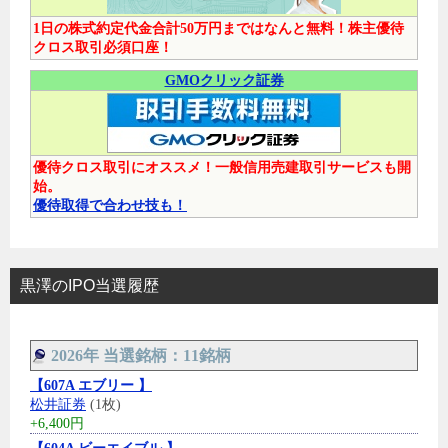
1日の株式約定代金合計50万円まではなんと無料！株主優待
クロス取引必須口座！
GMOクリック証券
優待クロス取引にオススメ！一般信用売建取引サービスも開
始。
優待取得で合わせ技も！
黒澤のIPO当選履歴
2026年 当選銘柄：11銘柄
【607A エブリー 】
松井証券
(1枚)
+6,400円