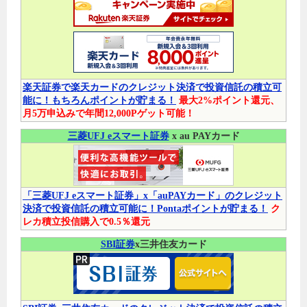
楽天証券で楽天カードのクレジット決済で投資信託の積立可
能に！もちろんポイントが貯まる！
最大2%ポイント還元、
月5万申込みで年間12,000Pゲット可能！
三菱UFJ eスマート証券
x au PAYカード
「三菱UFJ eスマート証券」x「auPAYカード」のクレジット
決済で投資信託の積立可能に！Pontaポイントが貯まる！
ク
レカ積立投信購入で0.5％還元
SBI証券
x三井住友カード