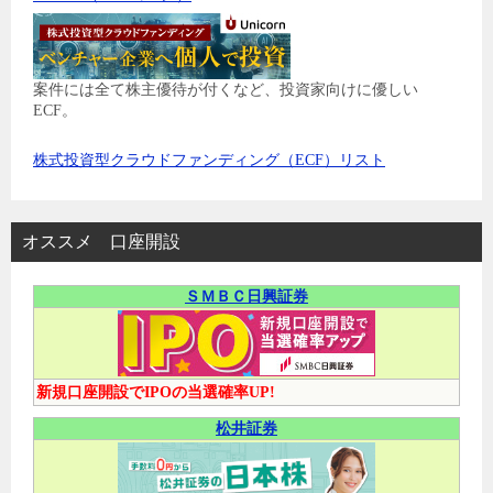
案件には全て株主優待が付くなど、投資家向けに優しい
ECF。
株式投資型クラウドファンディング（ECF）リスト
オススメ 口座開設
ＳＭＢＣ日興証券
新規口座開設でIPOの当選確率UP!
松井証券