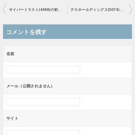
投
サイバートラスト(4498)の初値結果！やっと来た初値高騰＆セカンダリーストップ高！
テスホールディングス(5074)の初値結果！初値2,000円超えできれいなイベント消化
稿
ナ
コメントを残す
ビ
ゲ
名前
ー
シ
ョ
ン
メール（公開されません）
サイト