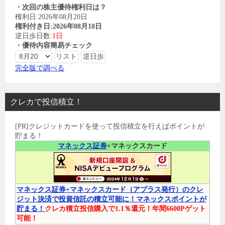
・次回の株主優待権利日は？
権利日:2026年08月20日
権利付き日:2026年08月18日
逆日歩日数:
1日
・優待内容簡易チェック
完全版で調べる
クレカで投信積立！
[PR]クレジットカードを使って投信積立を行えばポイントが
貯まる！
マネックス証券
+マネックスカード
マネックス証券+マネックスカード（アプラス発行）のクレ
ジット決済で投資信託の積立可能に！マネックスポイントが
貯まる！
クレカ積立投信購入で1.1％還元！年間6600Pゲット
可能！