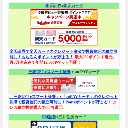
楽天証券
x
楽天カード
楽天証券で楽天カードのクレジット決済で投資信託の積立可
能に！もちろんポイントが貯まる！
最大2%ポイント還元、
月5万申込みで年間12,000Pゲット可能！
三菱UFJ eスマート証券
x au PAYカード
「三菱UFJ eスマート証券」x「auPAYカード」のクレジット
決済で投資信託の積立可能に！Pontaポイントが貯まる！
ク
レカ積立投信購入で0.5％還元
SBI証券
x三井住友カード