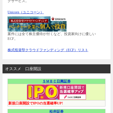
グサービス。
Unicorn（ユニコーン）
案件には全て株主優待が付くなど、投資家向けに優しい
ECF。
株式投資型クラウドファンディング（ECF）リスト
オススメ 口座開設
ＳＭＢＣ日興証券
新規口座開設でIPOの当選確率UP!
松井証券