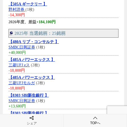
【505A ギークリー 】
野村證券
(1枚)
-14,300円
2026年度、差益
+184,100円
2025年 当選銘柄：25銘柄
【480A リブ・コンサルテ 】
SMBC日興証券
(1枚)
+40,000円
【485A パワーエックス 】
三菱UFJ eス
(2枚)
-18,000円
【485A パワーエックス 】
三菱UFJモルガ
(2枚)
-18,000円
【8303 SBI新生銀行 】
SMBC日興証券
(1枚)
+13,600円
【8303 SBI新生銀行 】
みずほ証券
(2枚)
TOPへ
シェア
+27,200円