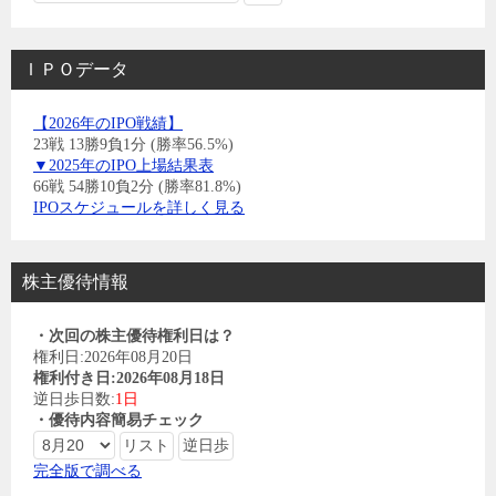
ＩＰＯデータ
【2026年のIPO戦績】
23戦 13勝9負1分 (勝率56.5%)
▼2025年のIPO上場結果表
66戦 54勝10負2分 (勝率81.8%)
IPOスケジュールを詳しく見る
株主優待情報
・次回の株主優待権利日は？
権利日:2026年08月20日
権利付き日:2026年08月18日
逆日歩日数:
1日
・優待内容簡易チェック
完全版で調べる