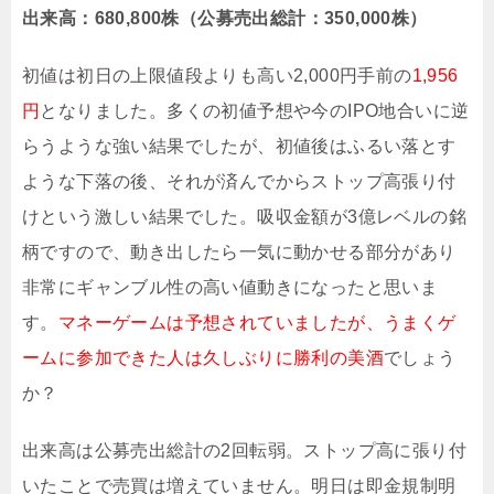
出来高：680,800株（公募売出総計：350,000株）
初値は初日の上限値段よりも高い2,000円手前の
1,956
円
となりました。多くの初値予想や今のIPO地合いに逆
らうような強い結果でしたが、初値後はふるい落とす
ような下落の後、それが済んでからストップ高張り付
けという激しい結果でした。吸収金額が3億レベルの銘
柄ですので、動き出したら一気に動かせる部分があり
非常にギャンブル性の高い値動きになったと思いま
す。
マネーゲームは予想されていましたが、うまくゲ
ームに参加できた人は久しぶりに勝利の美酒
でしょう
か？
出来高は公募売出総計の2回転弱。ストップ高に張り付
いたことで売買は増えていません。明日は即金規制明