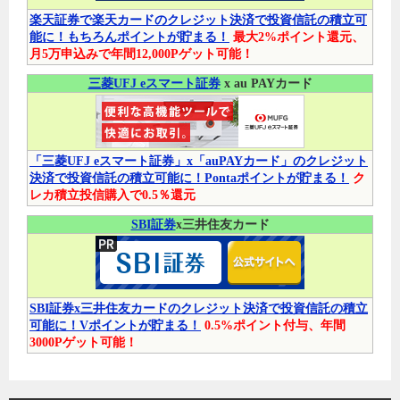
楽天証券で楽天カードのクレジット決済で投資信託の積立可
能に！もちろんポイントが貯まる！
最大2%ポイント還元、
月5万申込みで年間12,000Pゲット可能！
三菱UFJ eスマート証券
x au PAYカード
「三菱UFJ eスマート証券」x「auPAYカード」のクレジット
決済で投資信託の積立可能に！Pontaポイントが貯まる！
ク
レカ積立投信購入で0.5％還元
SBI証券
x三井住友カード
SBI証券x三井住友カードのクレジット決済で投資信託の積立
可能に！Vポイントが貯まる！
0.5%ポイント付与、年間
3000Pゲット可能！