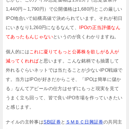
1,440円～1,790円）で公開価格は1,680円とこの厳しい
IPO地合いで結構高値で決められています。それが初日
にいきなり1,260円になるなんて、
IPOの正当評価なん
てあったもんじゃない
というのが良くわかりますね。
個人的には
これに凝りてもっと公募株を欲しがる人が
減ってくれれば
と思います。こんな銘柄でも抽選して
外れるぐらいネットでは当たることが少ないIPO戦線で
す。当方はIPOが好きだからこそ、「IPOは簡単に儲か
る」なんてアピールの仕方はせずにもっと現実を見て
うまく立ち回って、皆で良いIPO市場を作っていきたい
と感じます。
ナイルの主幹事は
SBI証券
と
ＳＭＢＣ日興証券
の共同主