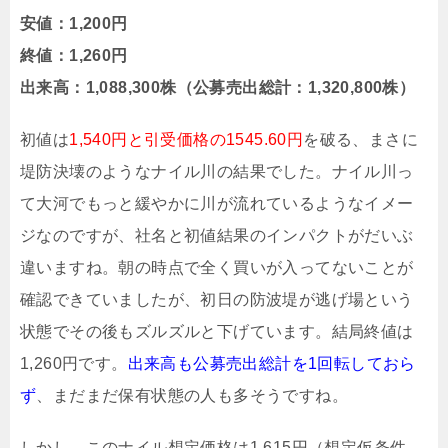
安値：1,200円
終値：1,260円
出来高：1,088,300株（公募売出総計：1,320,800株）
初値は
1,540円と引受価格の1545.60円
を破る、まさに
堤防決壊のようなナイル川の結果でした。ナイル川っ
て大河でもっと緩やかに川が流れているようなイメー
ジなのですが、社名と初値結果のインパクトがだいぶ
違いますね。朝の時点で全く買いが入ってないことが
確認できていましたが、初日の防波堤が逃げ場という
状態でその後もズルズルと下げています。結局終値は
1,260円です。
出来高も公募売出総計を1回転しておら
ず
、まだまだ保有状態の人も多そうですね。
しかし、このナイル想定価格は1,615円（想定仮条件