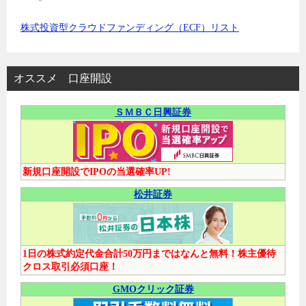
株式投資型クラウドファンディング（ECF）リスト
オススメ 口座開設
ＳＭＢＣ日興証券
新規口座開設でIPOの当選確率UP!
松井証券
1日の株式約定代金合計50万円まではなんと無料！株主優待
クロス取引必須口座！
GMOクリック証券