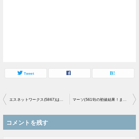
Tweet
投
エスネットワークス(5867)は初日初値付かずで2日目へ！フル板合致点は初日値付けギリギリ！
マーソ(5619)の初値結果！またもや公募割れ12月IPOは負け越しに！
稿
ナ
コメントを残す
ビ
ゲ