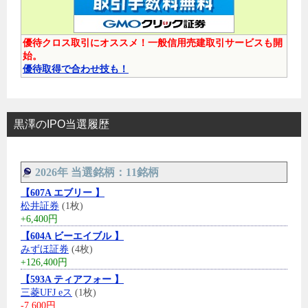
優待クロス取引にオススメ！一般信用売建取引サービスも開
始。
優待取得で合わせ技も！
黒澤のIPO当選履歴
2026年 当選銘柄：11銘柄
【607A エブリー 】
松井証券
(1枚)
+6,400円
【604A ビーエイブル 】
みずほ証券
(4枚)
+126,400円
【593A ティアフォー 】
三菱UFJ eス
(1枚)
-7,600円