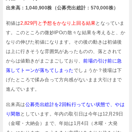
出来高：1,040,900株（公募売出総計：570,000株）
初値は
2,829円と予想をかなり上回る結果
となっていま
す。このところの微妙IPOの散々な結果を考えると、か
なりの伸びた初値になります。その後の動きは初値後
は上に行きそうな雰囲気があったものの、落とされて
からは値動きがまごまごしており、
前場の引け前に急
落してトーンが落ちてしまった
でしょうか？後場は下
げたところで揉み合って方向感がないまま大引けまで
進んでいます。
出来高は
公募売出総計を2回転行ってない状態で、やは
り閑散
としています。年内の取引日は今年は12月29日
（金曜・大納会）まで、年始は1月4日（木曜・大発