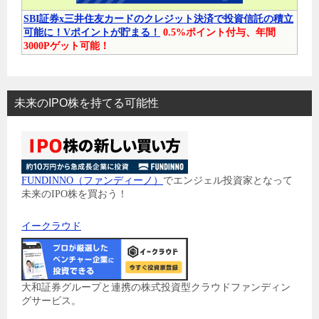
SBI証券x三井住友カードのクレジット決済で投資信託の積立
可能に！Vポイントが貯まる！
0.5%ポイント付与、年間
3000Pゲット可能！
未来のIPO株を持てる可能性
FUNDINNO（ファンディーノ）
でエンジェル投資家となって
未来のIPO株を買おう！
イークラウド
大和証券グループと連携の株式投資型クラウドファンディン
グサービス。