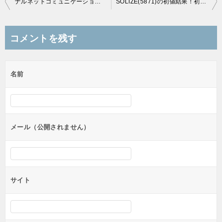
ナルネットコミュニケーションズ(5870)の初値結果！公募割れが最早当たり前に！？
SOLIZE(5871)の初値結果！初値好調、そしてストップ高へ！
稿
ナ
コメントを残す
ビ
ゲ
名前
ー
シ
ョ
ン
メール（公開されません）
サイト