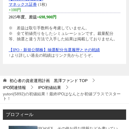
マネックス証券
(1枚)
+100円
2025年度、差益
+698,900円
※ 差益は取引手数料を考慮していません。
※ 全て初値売りをしたシミュレーションです。裁量配分
等、抽選と違う方法で入手した結果は掲載しておりません。
【IPO・新規公開株】抽選配分当選履歴とその戦績
↑より詳しい過去の戦績はリンク先からどうぞ。
初心者の資産運用計画 黒澤ファンド
TOP
IPO関連情報
IPO初値結果
yutori(5892)の初値結果！最終IPOはなんとか初値プラスでスター
ト！
プロフィール
IPOやFX、その他お得な情報などを書いてい