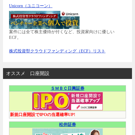
Unicorn（ユニコーン）
案件には全て株主優待が付くなど、投資家向けに優しい
ECF。
株式投資型クラウドファンディング（ECF）リスト
オススメ 口座開設
ＳＭＢＣ日興証券
新規口座開設でIPOの当選確率UP!
松井証券