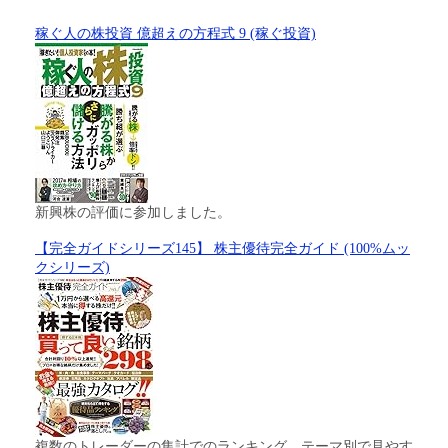
稼ぐ人の株投資 億超えの方程式 9 (稼ぐ投資)
新興株の評価に参加しました。
【完全ガイドシリーズ145】 株主優待完全ガイド (100%ムッ
クシリーズ)
複数のトレーダーの集計でのランキング、テーマ別で見やす