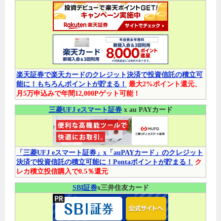
楽天証券で楽天カードのクレジット決済で投資信託の積立可
能に！もちろんポイントが貯まる！
最大2%ポイント還元、
月5万申込みで年間12,000Pゲット可能！
三菱UFJ eスマート証券
x au PAYカード
「三菱UFJ eスマート証券」x「auPAYカード」のクレジット
決済で投資信託の積立可能に！Pontaポイントが貯まる！
ク
レカ積立投信購入で0.5％還元
SBI証券
x三井住友カード