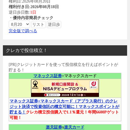
権利日:2026年08月20日
権利付き日:2026年08月18日
逆日歩日数:
1日
・優待内容簡易チェック
完全版で調べる
クレカで投信積立！
[PR]クレジットカードを使って投信積立を行えばポイントが
貯まる！
マネックス証券
+マネックスカード
マネックス証券+マネックスカード（アプラス発行）のクレ
ジット決済で投資信託の積立可能に！マネックスポイントが
貯まる！
クレカ積立投信購入で1.1％還元！年間6600Pゲット
可能！
楽天証券
x
楽天カード