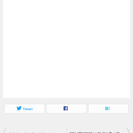
Tweet
投