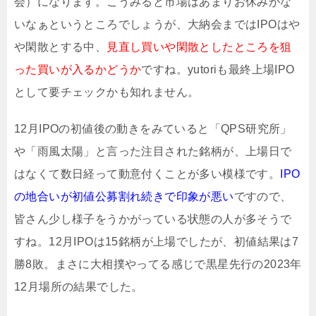
会）になります。こうみると市場はあまりお休みがな
いなぁというところでしょうが、大納会まではIPOはや
や閑散とする中、
見直し買いや閑散としたところを狙
った買いが入るかどうか
ですね。yutoriも最終上場IPO
として要チェックかも知れません。
12月IPOの初値後の動きをみていると「QPS研究所」
や「雨風太陽」と言った注目された銘柄が、上場日で
はなくて数日経って動意付くことが多い模様です。
IPO
の地合いが初値公募割れ続きで印象が悪い
ですので、
皆さん少し様子をうかがっている状態の人が多そうで
すね。12月IPOは15銘柄が上場でしたが、初値結果は7
勝8敗。まさに大相撲やってる感じで黒星先行の2023年
12月場所の結果でした。