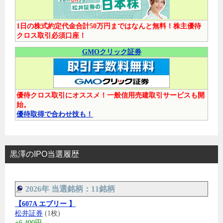
1日の株式約定代金合計50万円まではなんと無料！株主優待
クロス取引必須口座！
GMOクリック証券
優待クロス取引にオススメ！一般信用売建取引サービスも開
始。
優待取得で合わせ技も！
黒澤のIPO当選履歴
2026年 当選銘柄：11銘柄
【607A エブリー 】
松井証券
(1枚)
+6,400円