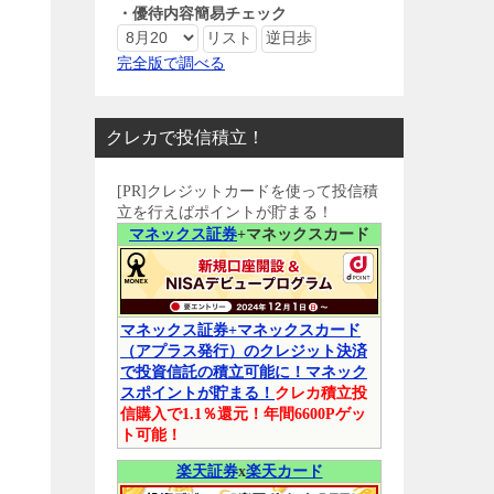
・優待内容簡易チェック
完全版で調べる
クレカで投信積立！
[PR]クレジットカードを使って投信積
立を行えばポイントが貯まる！
マネックス証券
+マネックスカード
マネックス証券+マネックスカード
（アプラス発行）のクレジット決済
で投資信託の積立可能に！マネック
スポイントが貯まる！
クレカ積立投
信購入で1.1％還元！年間6600Pゲッ
ト可能！
楽天証券
x
楽天カード