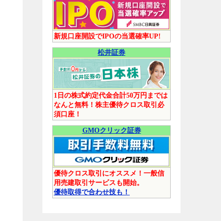
新規口座開設でIPOの当選確率UP!
松井証券
1日の株式約定代金合計50万円までは
なんと無料！株主優待クロス取引必
須口座！
GMOクリック証券
優待クロス取引にオススメ！一般信
用売建取引サービスも開始。
優待取得で合わせ技も！