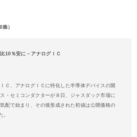
00株）
比10％安に－アナログＩＣ
源ＩＣ、アナログＩＣに特化した半導体デバイスの開
クス・セミコンダクターが８日、ジャスダック市場に
り気配で始まり、その後形成された初値は公開価格の
った。