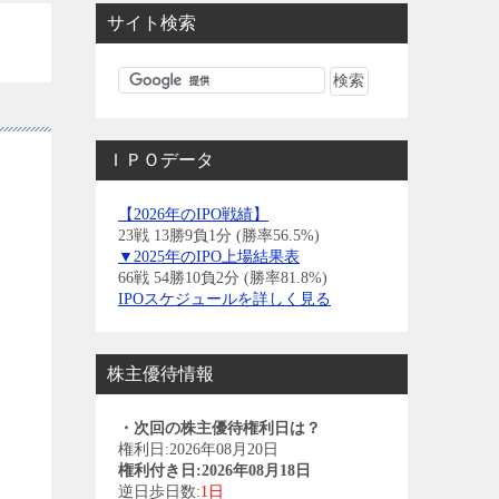
サイト検索
ＩＰＯデータ
【2026年のIPO戦績】
23戦 13勝9負1分 (勝率56.5%)
▼2025年のIPO上場結果表
66戦 54勝10負2分 (勝率81.8%)
IPOスケジュールを詳しく見る
株主優待情報
・次回の株主優待権利日は？
権利日:2026年08月20日
権利付き日:2026年08月18日
逆日歩日数:
1日