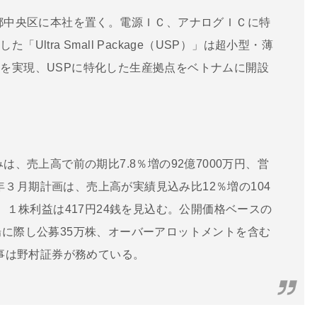
京都中央区に本社を置く。電源ＩＣ、アナログＩＣに特
ltra Small Package（USP）」は超小型・薄
を実現、USPに特化した生産拠点をベトナムに開設
は、売上高で前の期比7.8％増の92億7000万円、営
15年３月期計画は、売上高が実績見込み比12％増の104
円、１株利益は417円24銭を見込む。公開価格ベースの
場に際し公募35万株、オーバーアロットメントを含む
幹事は野村証券が務めている。