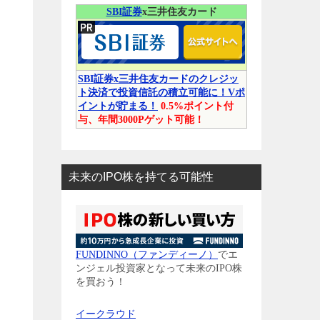
SBI証券
x三井住友カード
SBI証券x三井住友カードのクレジッ
ト決済で投資信託の積立可能に！Vポ
イントが貯まる！
0.5%ポイント付
与、年間3000Pゲット可能！
未来のIPO株を持てる可能性
FUNDINNO（ファンディーノ）
でエ
ンジェル投資家となって未来のIPO株
を買おう！
イークラウド