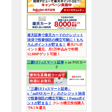
楽天証券で楽天カードのクレジット
決済で投資信託の積立可能に！もち
ろんポイントが貯まる！
最大2%ポ
イント還元、月5万申込みで年間
12,000Pゲット可能！
三菱UFJ eスマート証券
x au PAYカー
ド
「三菱UFJ eスマート証券」
x「auPAYカード」のクレジット決済
で投資信託の積立可能に！Pontaポイ
ントが貯まる！
クレカ積立投信購入
で0.5％還元