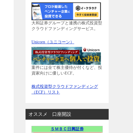
大和証券グループと連携の株式投資型
クラウドファンディングサービス。
Unicorn（ユニコーン）
案件には全て株主優待が付くなど、投
資家向けに優しいECF。
株式投資型クラウドファンディング
（ECF）リスト
オススメ 口座開設
ＳＭＢＣ日興証券