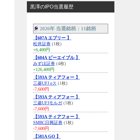
黒澤のIPO当選履歴
2026年 当選銘柄：11銘柄
【607A エブリー 】
松井証券
(1枚)
+6,400円
【604A ビーエイブル 】
みずほ証券
(4枚)
+126,400円
【593A ティアフォー 】
三菱UFJ eス
(1枚)
-7,600円
【593A ティアフォー 】
三菱UFJモルガ
(1枚)
-7,600円
【593A ティアフォー 】
SMBC日興証券
(1枚)
-7,600円
【581A GO 】