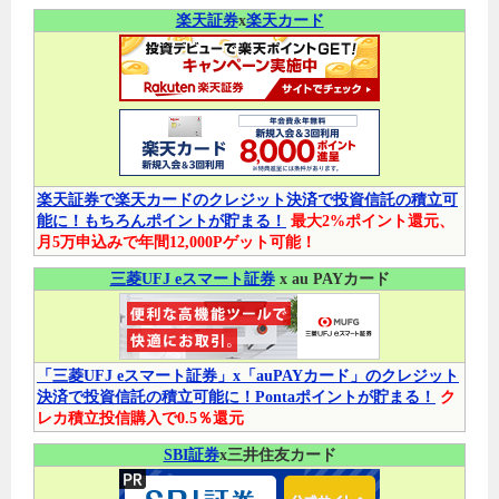
楽天証券
x
楽天カード
楽天証券で楽天カードのクレジット決済で投資信託の積立可
能に！もちろんポイントが貯まる！
最大2%ポイント還元、
月5万申込みで年間12,000Pゲット可能！
三菱UFJ eスマート証券
x au PAYカード
「三菱UFJ eスマート証券」x「auPAYカード」のクレジット
決済で投資信託の積立可能に！Pontaポイントが貯まる！
ク
レカ積立投信購入で0.5％還元
SBI証券
x三井住友カード