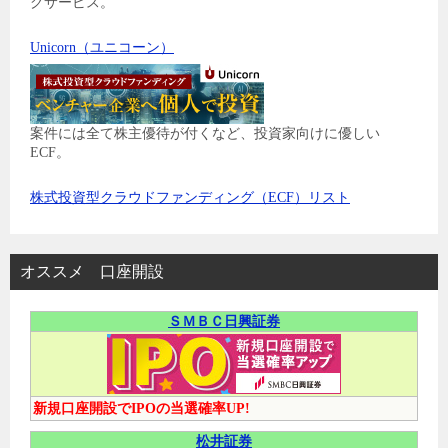
グサービス。
Unicorn（ユニコーン）
案件には全て株主優待が付くなど、投資家向けに優しい
ECF。
株式投資型クラウドファンディング（ECF）リスト
オススメ 口座開設
ＳＭＢＣ日興証券
新規口座開設でIPOの当選確率UP!
松井証券