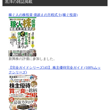
黒澤の雑誌掲載
稼ぐ人の株投資 億超えの方程式 9 (稼ぐ投資)
新興株の評価に参加しました。
【完全ガイドシリーズ145】 株主優待完全ガイド (100%ムッ
クシリーズ)