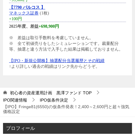
【7790 バルコス 】
マネックス証券
(1枚)
+100円
2025年度、差益
+698,900円
※ 差益は取引手数料を考慮していません。
※ 全て初値売りをしたシミュレーションです。裁量配分
等、抽選と違う方法で入手した結果は掲載しておりません。
【IPO・新規公開株】抽選配分当選履歴とその戦績
↑より詳しい過去の戦績はリンク先からどうぞ。
初心者の資産運用計画 黒澤ファンド
TOP
IPO関連情報
IPO仮条件決定
【IPO】Fringe81(6550)の仮条件発表！2,400～2,600円と超々強気
価格設定
プロフィール