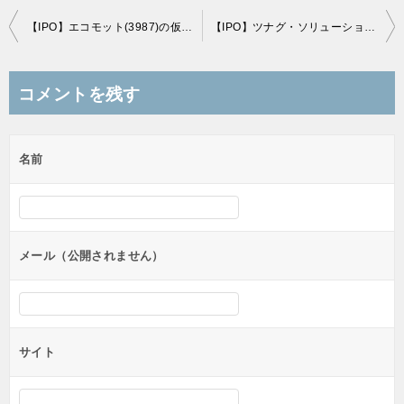
投
【IPO】エコモット(3987)の仮条件発表！2,470～2,730円とやや強気価格設定
【IPO】ツナグ・ソリューションズ(6551)の仮条件発表！1,970～2,130円と強気価格設定
稿
ナ
コメントを残す
ビ
ゲ
名前
ー
シ
ョ
ン
メール（公開されません）
サイト