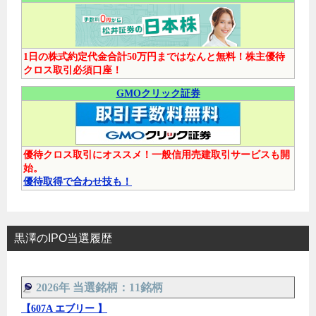
1日の株式約定代金合計50万円まではなんと無料！株主優待
クロス取引必須口座！
GMOクリック証券
優待クロス取引にオススメ！一般信用売建取引サービスも開
始。
優待取得で合わせ技も！
黒澤のIPO当選履歴
2026年 当選銘柄：11銘柄
【607A エブリー 】