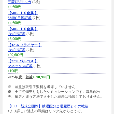
三菱UFJモルガ
(2枚)
+4,600円
【5016 ＪＸ金属 】
SMBC日興証券
(2枚)
+4,600円
【5016 ＪＸ金属 】
みずほ証券
(3枚)
+6,900円
【323A フライヤー 】
みずほ証券
(2枚)
+99,600円
【7790 バルコス 】
マネックス証券
(1枚)
+100円
2025年度、差益
+698,900円
※ 差益は取引手数料を考慮していません。
※ 全て初値売りをしたシミュレーションです。裁量配分
等、抽選と違う方法で入手した結果は掲載しておりません。
【IPO・新規公開株】抽選配分当選履歴とその戦績
↑より詳しい過去の戦績はリンク先からどうぞ。