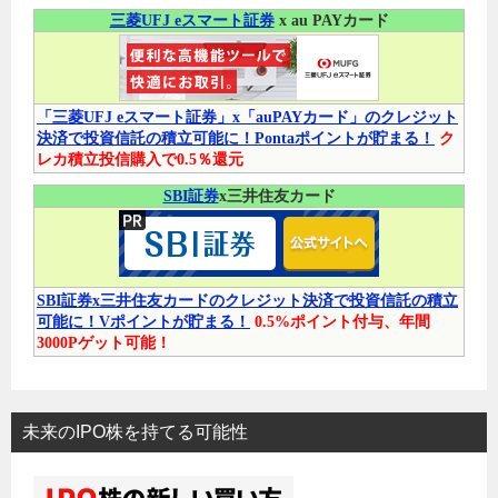
三菱UFJ eスマート証券
x au PAYカード
「三菱UFJ eスマート証券」x「auPAYカード」のクレジット
決済で投資信託の積立可能に！Pontaポイントが貯まる！
ク
レカ積立投信購入で0.5％還元
SBI証券
x三井住友カード
SBI証券x三井住友カードのクレジット決済で投資信託の積立
可能に！Vポイントが貯まる！
0.5%ポイント付与、年間
3000Pゲット可能！
未来のIPO株を持てる可能性