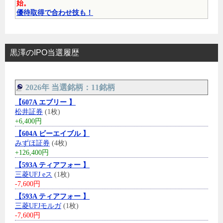
始。
優待取得で合わせ技も！
黒澤のIPO当選履歴
2026年 当選銘柄：11銘柄
【607A エブリー 】
松井証券
(1枚)
+6,400円
【604A ビーエイブル 】
みずほ証券
(4枚)
+126,400円
【593A ティアフォー 】
三菱UFJ eス
(1枚)
-7,600円
【593A ティアフォー 】
三菱UFJモルガ
(1枚)
-7,600円