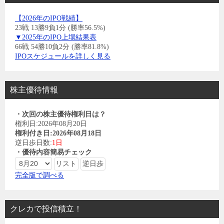
【2026年のIPO戦績】
23戦 13勝9負1分 (勝率56.5%)
▼2025年のIPO上場結果表
66戦 54勝10負2分 (勝率81.8%)
IPOスケジュールを詳しく見る
株主優待情報
・次回の株主優待権利日は？
権利日:2026年08月20日
権利付き日:2026年08月18日
逆日歩日数:
1日
・優待内容簡易チェック
完全版で調べる
クレカで投信積立！