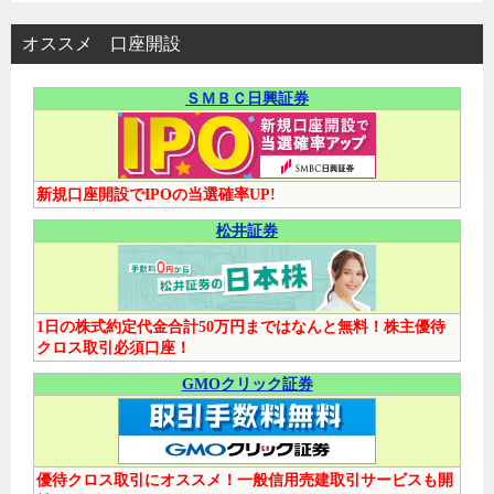
オススメ 口座開設
ＳＭＢＣ日興証券
新規口座開設でIPOの当選確率UP!
松井証券
1日の株式約定代金合計50万円まではなんと無料！株主優待
クロス取引必須口座！
GMOクリック証券
優待クロス取引にオススメ！一般信用売建取引サービスも開