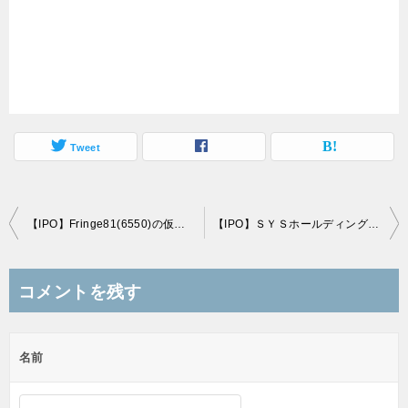
Tweet
投
【IPO】Fringe81(6550)の仮条件発表！2,400～2,600円と超々強気価格設定
【IPO】ＳＹＳホールディングス(3988)の仮条件発表！2,360～2,560円と通常価格設定
稿
ナ
コメントを残す
ビ
ゲ
名前
ー
シ