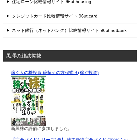
住宅ローン比較情報サイト 96ut.housing
クレジットカード比較情報サイト 96ut.card
ネット銀行（ネットバンク）比較情報サイト 96ut.netbank
黒澤の雑誌掲載
稼ぐ人の株投資 億超えの方程式 9 (稼ぐ投資)
新興株の評価に参加しました。
【完全ガイドシリーズ145】 株主優待完全ガイド (100%ムッ