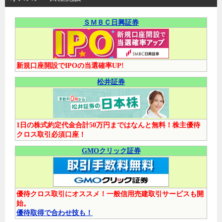
ＳＭＢＣ日興証券
新規口座開設でIPOの当選確率UP!
松井証券
1日の株式約定代金合計50万円まではなんと無料！株主優待
クロス取引必須口座！
GMOクリック証券
優待クロス取引にオススメ！一般信用売建取引サービスも開
始。
優待取得で合わせ技も！