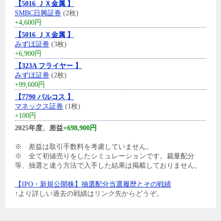
【5016 ＪＸ金属 】
SMBC日興証券
(2枚)
+4,600円
【5016 ＪＸ金属 】
みずほ証券
(3枚)
+6,900円
【323A フライヤー 】
みずほ証券
(2枚)
+99,600円
【7790 バルコス 】
マネックス証券
(1枚)
+100円
2025年度、差益
+698,900円
※ 差益は取引手数料を考慮していません。
※ 全て初値売りをしたシミュレーションです。裁量配分
等、抽選と違う方法で入手した結果は掲載しておりません。
【IPO・新規公開株】抽選配分当選履歴とその戦績
↑より詳しい過去の戦績はリンク先からどうぞ。