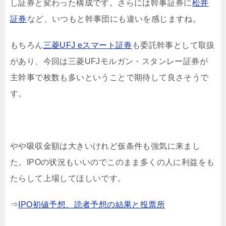
し証券と変わった構成です。さらには幹事証券に
松井
証券
など、いつもと幹事団にも違いを感じますね。
もちろん
三菱UFJ eスマート証券
も委託幹事として取扱
があり、今回は三菱UFJモルガン・スタンレー証券が
主幹事で枚数も多いということで期待して良さそうで
す。
やや吸収金額は大きいけれど仮条件も強気に来まし
た。IPOの状況もいいのでこのまま多くの人に利益をも
たらして上場してほしいです。
⇒
IPO初値予想、読者予想の結果と投票所