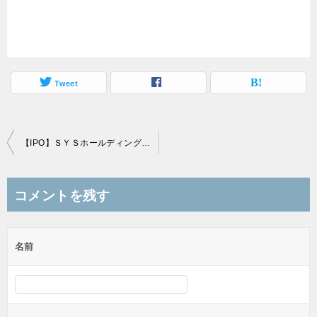
Tweet
投
【IPO】ＳＹＳホールディングス(3988)の仮条件発表！2,360～2,560円と通常価格設定
稿
ナ
コメントを残す
ビ
ゲ
名前
ー
シ
ョ