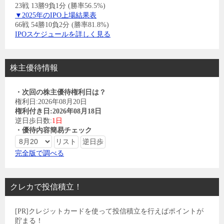
23戦 13勝9負1分 (勝率56.5%)
▼2025年のIPO上場結果表
66戦 54勝10負2分 (勝率81.8%)
IPOスケジュールを詳しく見る
株主優待情報
・次回の株主優待権利日は？
権利日:2026年08月20日
権利付き日:2026年08月18日
逆日歩日数:
1日
・優待内容簡易チェック
完全版で調べる
クレカで投信積立！
[PR]クレジットカードを使って投信積立を行えばポイントが
貯まる！