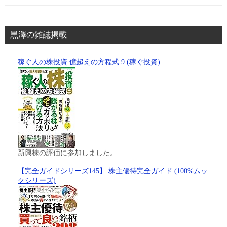
黒澤の雑誌掲載
稼ぐ人の株投資 億超えの方程式 9 (稼ぐ投資)
新興株の評価に参加しました。
【完全ガイドシリーズ145】 株主優待完全ガイド (100%ムッ
クシリーズ)