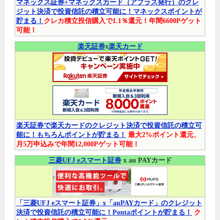
マネックス証券+マネックスカード（アプラス発行）のクレ
ジット決済で投資信託の積立可能に！マネックスポイントが
貯まる！
クレカ積立投信購入で1.1％還元！年間6600Pゲット
可能！
楽天証券
x
楽天カード
楽天証券で楽天カードのクレジット決済で投資信託の積立可
能に！もちろんポイントが貯まる！
最大2%ポイント還元、
月5万申込みで年間12,000Pゲット可能！
三菱UFJ eスマート証券
x au PAYカード
「三菱UFJ eスマート証券」x「auPAYカード」のクレジット
決済で投資信託の積立可能に！Pontaポイントが貯まる！
ク