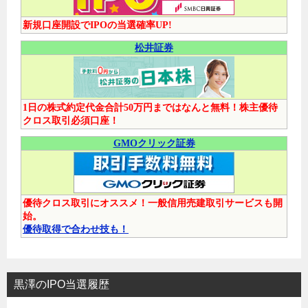
新規口座開設でIPOの当選確率UP!
松井証券
1日の株式約定代金合計50万円まではなんと無料！株主優待
クロス取引必須口座！
GMOクリック証券
優待クロス取引にオススメ！一般信用売建取引サービスも開
始。
優待取得で合わせ技も！
黒澤のIPO当選履歴