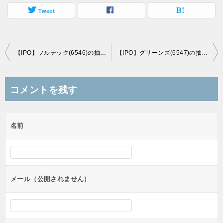
Tweet
投
【IPO】フルテック(6546)の抽選結果（当選、落選情報）、エスキュービズム(3982)は上場中止
【IPO】グリーンズ(6547)の抽選結果（当選、落選情報）
稿
ナ
コメントを残す
ビ
ゲ
名前
ー
シ
ョ
ン
メール（公開されません）