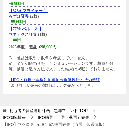
+6,900円
【323A フライヤー 】
みずほ証券
(2枚)
+99,600円
【7790 バルコス 】
マネックス証券
(1枚)
+100円
2025年度、差益
+698,900円
※ 差益は取引手数料を考慮していません。
※ 全て初値売りをしたシミュレーションです。裁量配分
等、抽選と違う方法で入手した結果は掲載しておりません。
【IPO・新規公開株】抽選配分当選履歴とその戦績
↑より詳しい過去の戦績はリンク先からどうぞ。
初心者の資産運用計画 黒澤ファンド
TOP
IPO関連情報
IPO抽選（当選・落選）結果
【IPO】マクロミル(3978)の抽選結果（当選、落選情報）