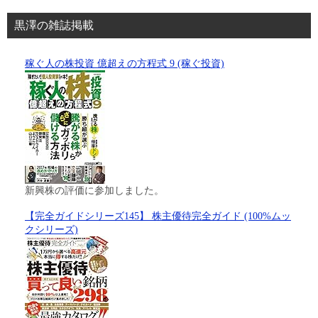
黒澤の雑誌掲載
稼ぐ人の株投資 億超えの方程式 9 (稼ぐ投資)
新興株の評価に参加しました。
【完全ガイドシリーズ145】 株主優待完全ガイド (100%ムッ
クシリーズ)