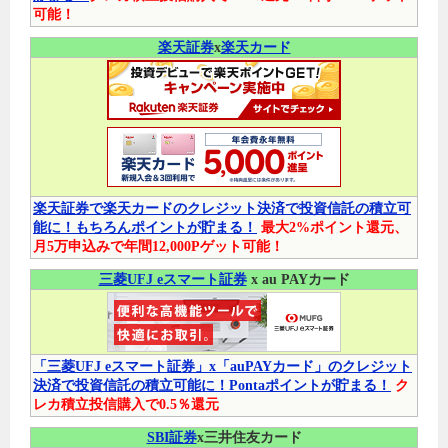
可能！
楽天証券
x
楽天カード
楽天証券で楽天カードのクレジット決済で投資信託の積立可
能に！もちろんポイントが貯まる！
最大2%ポイント還元、
月5万申込みで年間12,000Pゲット可能！
三菱UFJ eスマート証券
x au PAYカード
「三菱UFJ eスマート証券」x「auPAYカード」のクレジット
決済で投資信託の積立可能に！Pontaポイントが貯まる！
ク
レカ積立投信購入で0.5％還元
SBI証券
x三井住友カード