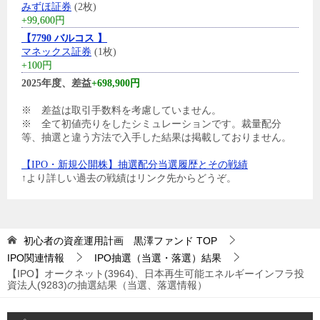
みずほ証券
(2枚)
+99,600円
【7790 バルコス 】
マネックス証券
(1枚)
+100円
2025年度、差益
+698,900円
※ 差益は取引手数料を考慮していません。
※ 全て初値売りをしたシミュレーションです。裁量配分
等、抽選と違う方法で入手した結果は掲載しておりません。
【IPO・新規公開株】抽選配分当選履歴とその戦績
↑より詳しい過去の戦績はリンク先からどうぞ。
初心者の資産運用計画 黒澤ファンド
TOP
IPO関連情報
IPO抽選（当選・落選）結果
【IPO】オークネット(3964)、日本再生可能エネルギーインフラ投
資法人(9283)の抽選結果（当選、落選情報）