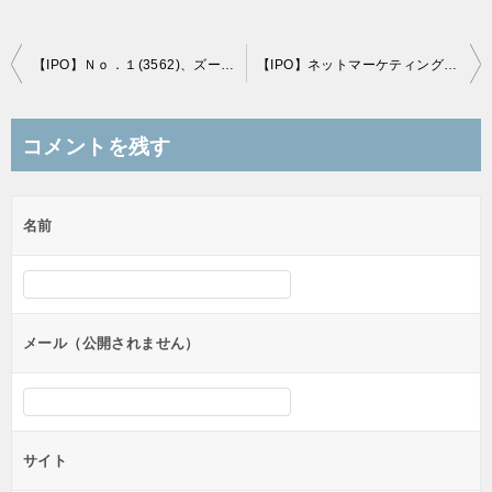
投
【IPO】Ｎｏ．１(3562)、ズーム(6694)の抽選結果（当選、落選情報）
【IPO】ネットマーケティング(6175)、スシローグローバルホールディングス(3563)の抽選結果（当選、落選情報）
稿
ナ
コメントを残す
ビ
ゲ
名前
ー
シ
ョ
ン
メール（公開されません）
サイト