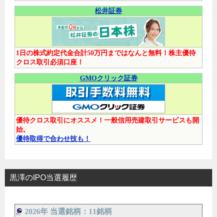
松井証券
1日の株式約定代金合計50万円まではなんと無料！株主優待
クロス取引必須口座！
GMOクリック証券
優待クロス取引にオススメ！一般信用売建取引サービスも開
始。
優待取得で合わせ技も！
黒澤のIPO当選履歴
2026年 当選銘柄：11銘柄