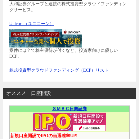
大和証券グループと連携の株式投資型クラウドファンディン
グサービス。
Unicorn（ユニコーン）
案件には全て株主優待が付くなど、投資家向けに優しい
ECF。
株式投資型クラウドファンディング（ECF）リスト
オススメ 口座開設
ＳＭＢＣ日興証券
新規口座開設でIPOの当選確率UP!