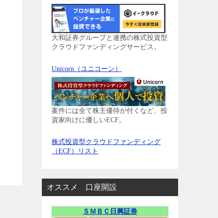
大和証券グループと連携の株式投資型
クラウドファンディングサービス。
Unicorn（ユニコーン）
案件には全て株主優待が付くなど、投
資家向けに優しいECF。
株式投資型クラウドファンディング
（ECF）リスト
オススメ 口座開設
ＳＭＢＣ日興証券