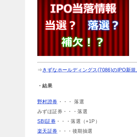
⇒
きずなホールディングス(7086)のIPO新
・結果
野村證券
・・・ 落選
みずほ証券・・・落選
SBI証券
・・・落選（+1P）
楽天証券
・・・後期抽選