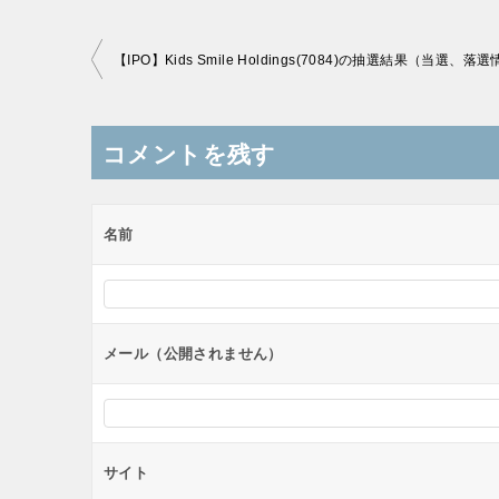
投
【IPO】Kids Smile Holdings(7084)の抽選結果（当選、落
稿
ナ
コメントを残す
ビ
ゲ
ー
名前
シ
ョ
ン
メール（公開されません）
サイト