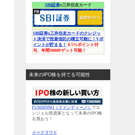
SBI証券
x三井住友カード
SBI証券x三井住友カードのクレジッ
ト決済で投資信託の積立可能に！Vポ
イントが貯まる！
0.5%ポイント付
与、年間3000Pゲット可能！
未来のIPO株を持てる可能性
FUNDINNO（ファンディーノ）
でエ
ンジェル投資家となって未来のIPO株
を買おう！
イークラウド