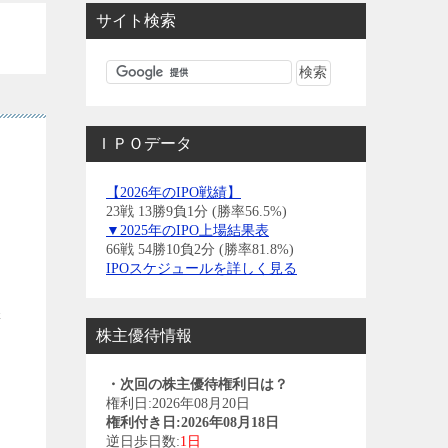
サイト検索
ＩＰＯデータ
【2026年のIPO戦績】
23戦 13勝9負1分 (勝率56.5%)
▼2025年のIPO上場結果表
66戦 54勝10負2分 (勝率81.8%)
IPOスケジュールを詳しく見る
悪
株主優待情報
・次回の株主優待権利日は？
権利日:2026年08月20日
権利付き日:2026年08月18日
逆日歩日数:
1日