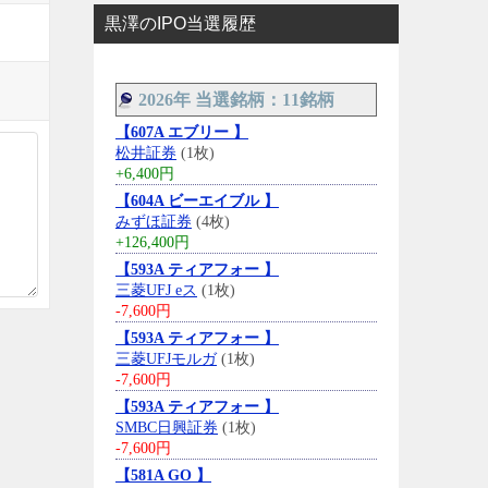
黒澤のIPO当選履歴
2026年 当選銘柄：11銘柄
【607A エブリー 】
松井証券
(1枚)
+6,400円
【604A ビーエイブル 】
みずほ証券
(4枚)
+126,400円
【593A ティアフォー 】
三菱UFJ eス
(1枚)
-7,600円
【593A ティアフォー 】
三菱UFJモルガ
(1枚)
-7,600円
【593A ティアフォー 】
SMBC日興証券
(1枚)
-7,600円
【581A GO 】