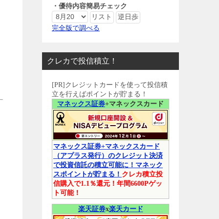
・優待内容簡易チェック
完全版で調べる
クレカで投信積立！
[PR]クレジットカードを使って投信積
立を行えばポイントが貯まる！
マネックス証券
+マネックスカード
マネックス証券+マネックスカード
（アプラス発行）のクレジット決済
で投資信託の積立可能に！マネック
スポイントが貯まる！
クレカ積立投
信購入で1.1％還元！年間6600Pゲッ
ト可能！
楽天証券
x
楽天カード