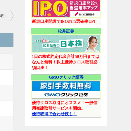
情報）
新規口座開設でIPOの当選確率UP!
松井証券
1日の株式約定代金合計50万円までは
なんと無料！株主優待クロス取引必
須口座！
GMOクリック証券
優待クロス取引にオススメ！一般信
用売建取引サービスも開始。
優待取得で合わせ技も！