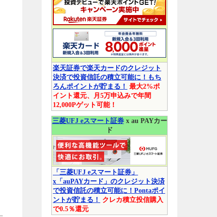
楽天証券で楽天カードのクレジット
決済で投資信託の積立可能に！もち
ろんポイントが貯まる！
最大2%ポ
イント還元、月5万申込みで年間
12,000Pゲット可能！
三菱UFJ eスマート証券
x au PAYカー
ド
「三菱UFJ eスマート証券」
x「auPAYカード」のクレジット決済
で投資信託の積立可能に！Pontaポイ
ントが貯まる！
クレカ積立投信購入
で0.5％還元