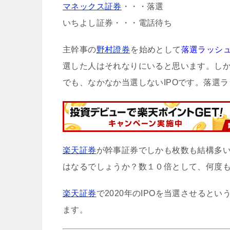
マネックス証券
・・・落選
いちよし証券・・・電話待ち
主幹事の
野村證券
を始めとして
落選ラッシ
選した人はそれなりにいると思います。しか
でも、なかなか当選しないIPOです。落選
楽天証券
が幹事証券でしかも枚数も結構多
はなるでしょうか？数１０倍として、何度
楽天証券
で2020年のIPOを当選させる
ます。