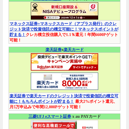
マネックス証券+マネックスカード（アプラス発行）のクレ
ジット決済で投資信託の積立可能に！マネックスポイントが
貯まる！
クレカ積立投信購入で1.1％還元！年間6600Pゲット
可能！
楽天証券
x
楽天カード
楽天証券で楽天カードのクレジット決済で投資信託の積立可
能に！もちろんポイントが貯まる！
最大2%ポイント還元、
月5万申込みで年間12,000Pゲット可能！
三菱UFJ eスマート証券
x au PAYカード