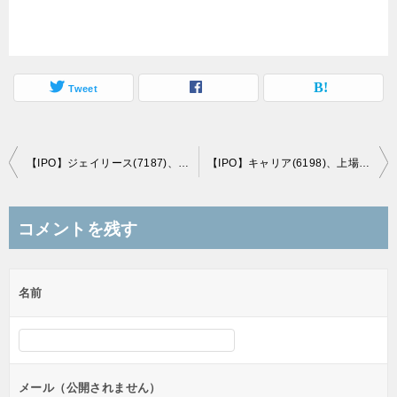
Tweet
投
【IPO】ジェイリース(7187)、上場直前初値予想(6/22上場)
【IPO】キャリア(6198)、上場直前初値予想(6/27上場)
稿
ナ
コメントを残す
ビ
ゲ
名前
ー
シ
ョ
ン
メール（公開されません）