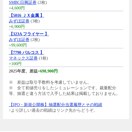
SMBC日興証券
(2枚)
+4,600円
【5016 ＪＸ金属 】
みずほ証券
(3枚)
+6,900円
【323A フライヤー 】
みずほ証券
(2枚)
+99,600円
【7790 バルコス 】
マネックス証券
(1枚)
+100円
2025年度、差益
+698,900円
※ 差益は取引手数料を考慮していません。
※ 全て初値売りをしたシミュレーションです。裁量配分
等、抽選と違う方法で入手した結果は掲載しておりません。
【IPO・新規公開株】抽選配分当選履歴とその戦績
↑より詳しい過去の戦績はリンク先からどうぞ。