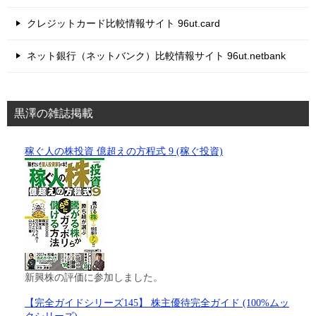
クレジットカード比較情報サイト 96ut.card
ネット銀行（ネットバンク）比較情報サイト 96ut.netbank
黒澤の雑誌掲載
稼ぐ人の株投資 億超えの方程式 9 (稼ぐ投資)
新興株の評価に参加しました。
【完全ガイドシリーズ145】 株主優待完全ガイド (100%ムッ