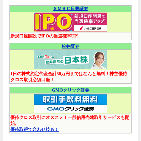
ＳＭＢＣ日興証券
新規口座開設でIPOの当選確率UP!
松井証券
1日の株式約定代金合計50万円まではなんと無料！株主優待
クロス取引必須口座！
GMOクリック証券
優待クロス取引にオススメ！一般信用売建取引サービスも開
始。
優待取得で合わせ技も！