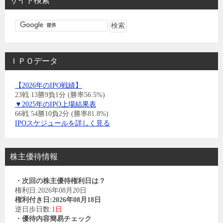
サイト検索
ＩＰＯデータ
【2026年のIPO戦績】
23戦 13勝9負1分 (勝率56.5%)
▼2025年のIPO上場結果表
66戦 54勝10負2分 (勝率81.8%)
IPOスケジュールを詳しく見る
株主優待情報
・次回の株主優待権利日は？
権利日:2026年08月20日
権利付き日:2026年08月18日
逆日歩日数:
1日
・優待内容簡易チェック