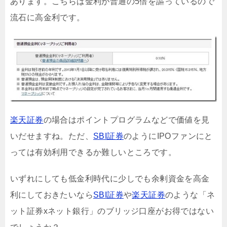
あります。こちらは金利が普通の5倍を謳っているので
流石に高金利です。
楽天証券
の場合はポイントプログラムなどで価値を見
いだせますね。ただ、
SBI証券
のようにIPOファンにと
っては有効利用できるか難しいところです。
いずれにしても低金利時代に少しでも余剰資金を高金
利にしておきたいなら
SBI証券
や
楽天証券
のような「ネ
ット証券xネット銀行」のブリッジ口座がお得ではない