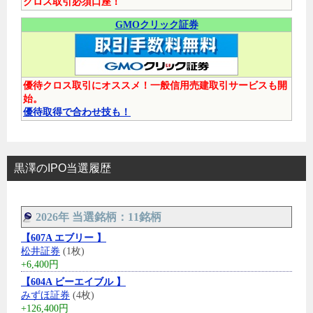
クロス取引必須口座！
GMOクリック証券
優待クロス取引にオススメ！一般信用売建取引サービスも開
始。
優待取得で合わせ技も！
黒澤のIPO当選履歴
2026年 当選銘柄：11銘柄
【607A エブリー 】
松井証券
(1枚)
+6,400円
【604A ビーエイブル 】
みずほ証券
(4枚)
+126,400円