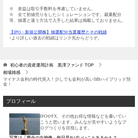
※ 差益は取引手数料を考慮していません。
※ 全て初値売りをしたシミュレーションです。裁量配分
等、抽選と違う方法で入手した結果は掲載しておりません。
【IPO・新規公開株】抽選配分当選履歴とその戦績
↑より詳しい過去の戦績はリンク先からどうぞ。
初心者の資産運用計画 黒澤ファンド
TOP
相場雑感
マイナス金利の時代突入！少しでも金利が高いSBIハイブリッド預
金！
プロフィール
IPOやFX、その他お得な情報などを書いてい
こうと思います。みんなが見やすいようなブ
ログつくりを目指します。
写真は「黄金の女神像」毎日見ればいいことあるかも？