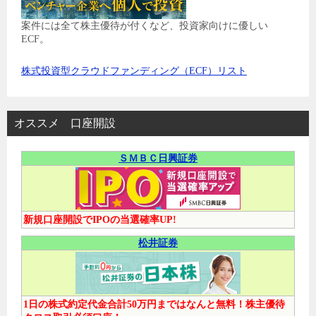
案件には全て株主優待が付くなど、投資家向けに優しい
ECF。
株式投資型クラウドファンディング（ECF）リスト
オススメ 口座開設
ＳＭＢＣ日興証券
新規口座開設でIPOの当選確率UP!
松井証券
1日の株式約定代金合計50万円まではなんと無料！株主優待