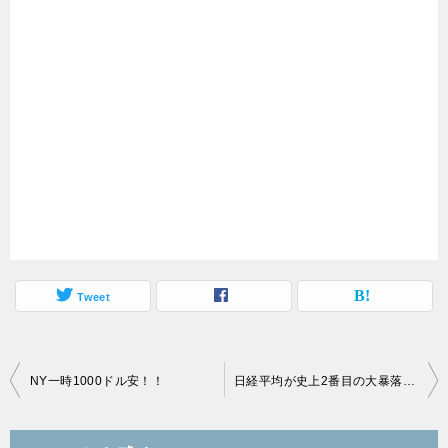
Tweet
投
NY一時1000ドル安！！
日経平均が史上2番目の大暴落！ローリスクイベント投資家はどう動く！？
稿
ナ