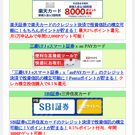
楽天証券で楽天カードのクレジット決済で投資信託の積立可
能に！もちろんポイントが貯まる！
最大2%ポイント還元、
月5万申込みで年間12,000Pゲット可能！
三菱UFJ eスマート証券
x au PAYカード
「三菱UFJ eスマート証券」x「auPAYカード」のクレジット
決済で投資信託の積立可能に！Pontaポイントが貯まる！
ク
レカ積立投信購入で0.5％還元
SBI証券
x三井住友カード
SBI証券x三井住友カードのクレジット決済で投資信託の積立
可能に！Vポイントが貯まる！
0.5%ポイント付与、年間
3000Pゲット可能！