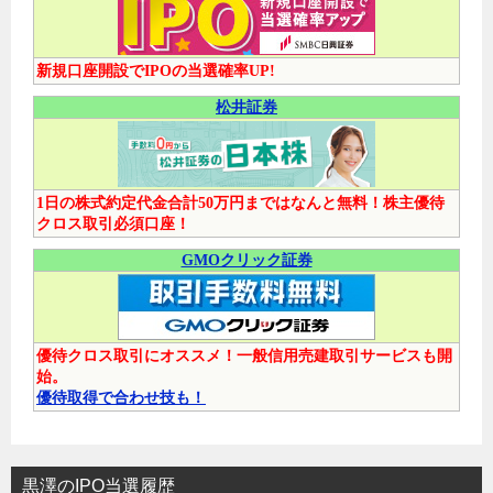
新規口座開設でIPOの当選確率UP!
松井証券
1日の株式約定代金合計50万円まではなんと無料！株主優待
クロス取引必須口座！
GMOクリック証券
優待クロス取引にオススメ！一般信用売建取引サービスも開
始。
優待取得で合わせ技も！
黒澤のIPO当選履歴