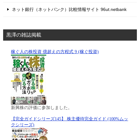
ネット銀行（ネットバンク）比較情報サイト 96ut.netbank
黒澤の雑誌掲載
稼ぐ人の株投資 億超えの方程式 9 (稼ぐ投資)
新興株の評価に参加しました。
【完全ガイドシリーズ145】 株主優待完全ガイド (100%ムッ
クシリーズ)