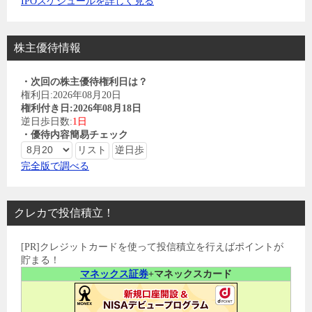
IPOスケジュールを詳しく見る
株主優待情報
・次回の株主優待権利日は？
権利日:2026年08月20日
権利付き日:2026年08月18日
逆日歩日数:
1日
・優待内容簡易チェック
完全版で調べる
クレカで投信積立！
[PR]クレジットカードを使って投信積立を行えばポイントが
貯まる！
マネックス証券
+マネックスカード