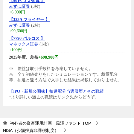
【5016 ＪＸ金属 】
みずほ証券
(3枚)
+6,900円
【323A フライヤー 】
みずほ証券
(2枚)
+99,600円
【7790 バルコス 】
マネックス証券
(1枚)
+100円
2025年度、差益
+698,900円
※ 差益は取引手数料を考慮していません。
※ 全て初値売りをしたシミュレーションです。裁量配分
等、抽選と違う方法で入手した結果は掲載しておりません。
【IPO・新規公開株】抽選配分当選履歴とその戦績
↑より詳しい過去の戦績はリンク先からどうぞ。
初心者の資産運用計画 黒澤ファンド
TOP
NISA（少額投資非課税制度）