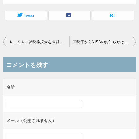
Tweet
投
ＮＩＳＡ非課税枠拡大を検討、年100万→200万以上、期間延長も？
国税庁からNISAのお知らせは届きましたか？
稿
ナ
コメントを残す
ビ
ゲ
名前
ー
シ
ョ
ン
メール（公開されません）