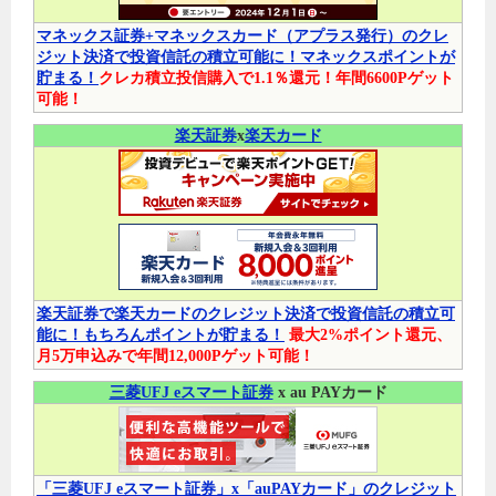
マネックス証券+マネックスカード（アプラス発行）のクレ
ジット決済で投資信託の積立可能に！マネックスポイントが
貯まる！
クレカ積立投信購入で1.1％還元！年間6600Pゲット
可能！
楽天証券
x
楽天カード
楽天証券で楽天カードのクレジット決済で投資信託の積立可
能に！もちろんポイントが貯まる！
最大2%ポイント還元、
月5万申込みで年間12,000Pゲット可能！
三菱UFJ eスマート証券
x au PAYカード
「三菱UFJ eスマート証券」x「auPAYカード」のクレジット