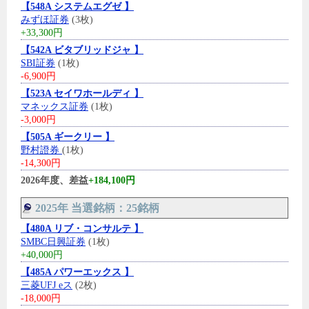
【548A システムエグゼ 】
みずほ証券
(3枚)
+33,300円
【542A ビタブリッドジャ 】
SBI証券
(1枚)
-6,900円
【523A セイワホールディ 】
マネックス証券
(1枚)
-3,000円
【505A ギークリー 】
野村證券
(1枚)
-14,300円
2026年度、差益
+184,100円
2025年 当選銘柄：25銘柄
【480A リブ・コンサルテ 】
SMBC日興証券
(1枚)
+40,000円
【485A パワーエックス 】
三菱UFJ eス
(2枚)
-18,000円