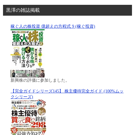
黒澤の雑誌掲載
稼ぐ人の株投資 億超えの方程式 9 (稼ぐ投資)
新興株の評価に参加しました。
【完全ガイドシリーズ145】 株主優待完全ガイド (100%ムッ
クシリーズ)