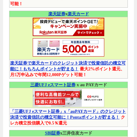
可能！
楽天証券
x
楽天カード
楽天証券で楽天カードのクレジット決済で投資信託の積立可
能に！もちろんポイントが貯まる！
最大2%ポイント還元、
月5万申込みで年間12,000Pゲット可能！
三菱UFJ eスマート証券
x au PAYカード
「三菱UFJ eスマート証券」x「auPAYカード」のクレジット
決済で投資信託の積立可能に！Pontaポイントが貯まる！
ク
レカ積立投信購入で0.5％還元
SBI証券
x三井住友カード