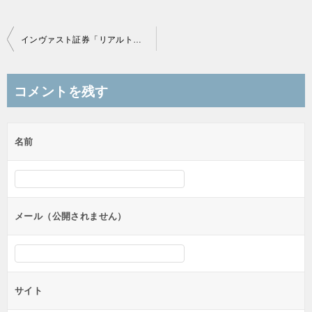
投
インヴァスト証券「リアルトレード頂上決戦グランプリ」が始まる！
稿
ナ
コメントを残す
ビ
ゲ
名前
ー
シ
ョ
ン
メール（公開されません）
サイト