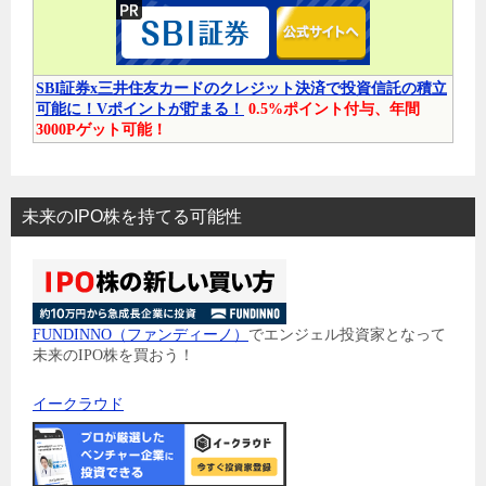
SBI証券x三井住友カードのクレジット決済で投資信託の積立
可能に！Vポイントが貯まる！
0.5%ポイント付与、年間
3000Pゲット可能！
未来のIPO株を持てる可能性
FUNDINNO（ファンディーノ）
でエンジェル投資家となって
未来のIPO株を買おう！
イークラウド