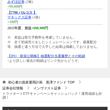
みずほ証券
(2枚)
+99,600円
【7790 バルコス 】
マネックス証券
(1枚)
+100円
2025年度、差益
+698,900円
※ 差益は取引手数料を考慮していません。
※ 全て初値売りをしたシミュレーションです。裁量配分
等、抽選と違う方法で入手した結果は掲載しておりません。
【IPO・新規公開株】抽選配分当選履歴とその戦績
↑より詳しい過去の戦績はリンク先からどうぞ。
初心者の資産運用計画 黒澤ファンド
TOP
証券会社情報
インヴァスト証券
トライオートETFキャンペーンキャッシュバック！運用成績も好
調！