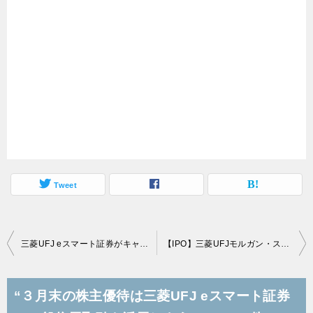
Tweet
投
三菱UFJ eスマート証券がキャンペーンを連発中！100万口座突破が近い模様です
【IPO】三菱UFJモルガン・スタンレー証券主幹事で三菱UFJ eスマート証券に注目！
稿
ナ
“３月末の株主優待は三菱UFJ eスマート証券
ビ