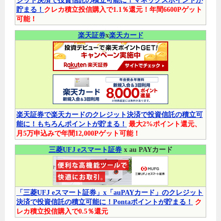
ジット決済で投資信託の積立可能に！マネックスポイントが
貯まる！
クレカ積立投信購入で1.1％還元！年間6600Pゲット
可能！
楽天証券
x
楽天カード
楽天証券で楽天カードのクレジット決済で投資信託の積立可
能に！もちろんポイントが貯まる！
最大2%ポイント還元、
月5万申込みで年間12,000Pゲット可能！
三菱UFJ eスマート証券
x au PAYカード
「三菱UFJ eスマート証券」x「auPAYカード」のクレジット
決済で投資信託の積立可能に！Pontaポイントが貯まる！
ク
レカ積立投信購入で0.5％還元