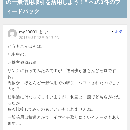
の一般信用取引を活用しよう！” への3件のフ
ゲ
ィードバック
ー
シ
my20001
より:
返信
ョ
2017年3月12日 9:17 PM
ン
どうもこんばんは。
記事中の、
＞株主優待戦績
リンクに行ってみたのですが、逆日歩がほとんどゼロです
ね。
現物か、ほとんど一般信用での取引にシフトされたのでしょ
うか？
結果論にはなってしまいますが、制度と一般でどちらが得だ
ったか、
各々比較してみるのもいいかもしれませんね。
一般信用は抽選とかで、イマイチ取りにくいイメージもあり
ます…。