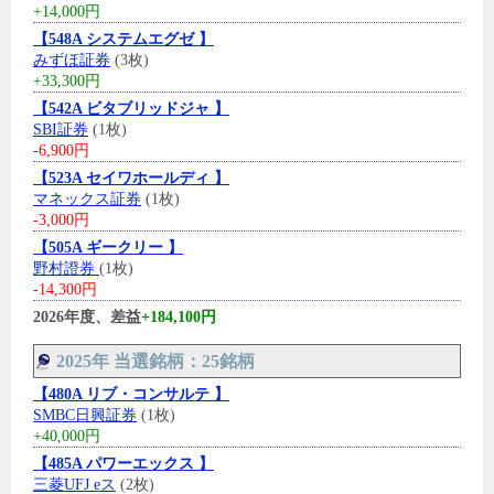
+14,000円
【548A システムエグゼ 】
みずほ証券
(3枚)
+33,300円
【542A ビタブリッドジャ 】
SBI証券
(1枚)
-6,900円
【523A セイワホールディ 】
マネックス証券
(1枚)
-3,000円
【505A ギークリー 】
野村證券
(1枚)
-14,300円
2026年度、差益
+184,100円
2025年 当選銘柄：25銘柄
【480A リブ・コンサルテ 】
SMBC日興証券
(1枚)
+40,000円
【485A パワーエックス 】
三菱UFJ eス
(2枚)