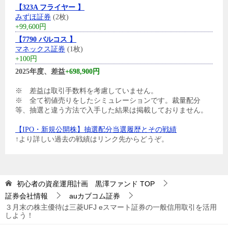
【323A フライヤー 】
みずほ証券
(2枚)
+99,600円
【7790 バルコス 】
マネックス証券
(1枚)
+100円
2025年度、差益
+698,900円
※ 差益は取引手数料を考慮していません。
※ 全て初値売りをしたシミュレーションです。裁量配分
等、抽選と違う方法で入手した結果は掲載しておりません。
【IPO・新規公開株】抽選配分当選履歴とその戦績
↑より詳しい過去の戦績はリンク先からどうぞ。
初心者の資産運用計画 黒澤ファンド
TOP
証券会社情報
auカブコム証券
３月末の株主優待は三菱UFJ eスマート証券の一般信用取引を活用
しよう！