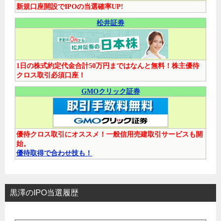
新規口座開設でIPOの当選確率UP!
松井証券
1日の株式約定代金合計50万円まではなんと無料！株主優待
クロス取引必須口座！
GMOクリック証券
優待クロス取引にオススメ！一般信用売建取引サービスも開
始。
優待取得で合わせ技も！
黒澤のIPO当選履歴