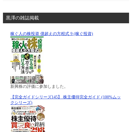
黒澤の雑誌掲載
稼ぐ人の株投資 億超えの方程式 9 (稼ぐ投資)
新興株の評価に参加しました。
【完全ガイドシリーズ145】 株主優待完全ガイド (100%ムッ
クシリーズ)