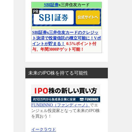
SBI証券
x三井住友カード
SBI証券x三井住友カードのクレジッ
ト決済で投資信託の積立可能に！Vポ
イントが貯まる！
0.5%ポイント付
与、年間3000Pゲット可能！
未来のIPO株を持てる可能性
FUNDINNO（ファンディーノ）
でエ
ンジェル投資家となって未来のIPO株
を買おう！
イークラウド