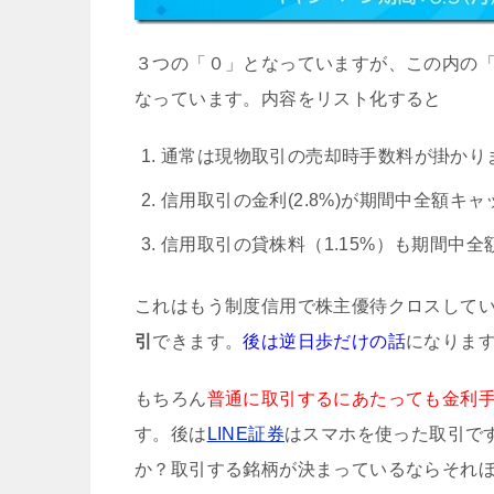
３つの「０」となっていますが、この内の
なっています。内容をリスト化すると
通常は現物取引の売却時手数料が掛かり
信用取引の金利(2.8%)が期間中全額キ
信用取引の貸株料（1.15%）も期間中
これはもう制度信用で株主優待クロスして
引
できます。
後は逆日歩だけの話
になりま
もちろん
普通に取引するにあたっても金利
す。後は
LINE証券
はスマホを使った取引で
か？取引する銘柄が決まっているならそれ