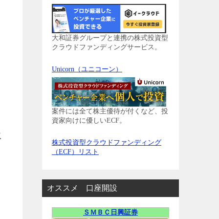
大和証券グループと連携の株式投資型
クラウドファンディングサービス。
Unicorn（ユニコーン）
案件には全て株主優待が付くなど、投
資家向けに優しいECF。
取
株式投資型クラウドファンディング
（ECF）リスト
オススメ 口座開設
う
ＳＭＢＣ日興証券