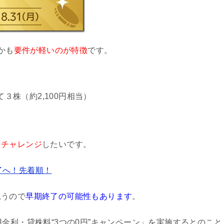
かも
要件が軽いのが特徴
です。
３株（約2,100円相当）
てチャレンジ
したいです。
終了へ！先着順！
思うので
早期終了の可能性もあります
。
金利・貸株料“3つの0円”キャンペーン」を実施するとのこと