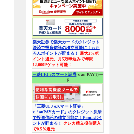
楽天証券で楽天カードのクレジット
決済で投資信託の積立可能に！もち
ろんポイントが貯まる！
最大2%ポ
イント還元、月5万申込みで年間
12,000Pゲット可能！
三菱UFJ eスマート証券
x au PAYカー
ド
「三菱UFJ eスマート証券」
x「auPAYカード」のクレジット決済
で投資信託の積立可能に！Pontaポイ
ントが貯まる！
クレカ積立投信購入
で0.5％還元