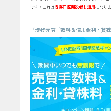
です！これは
既存口座開設者も適用
になり
「現物売買手数料＆信用金利・貸株料