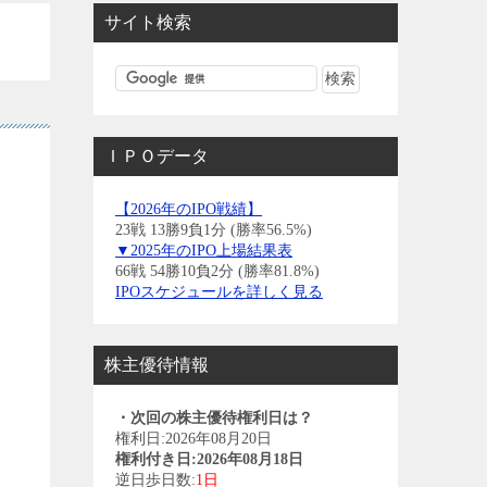
サイト検索
ＩＰＯデータ
【2026年のIPO戦績】
23戦 13勝9負1分 (勝率56.5%)
▼2025年のIPO上場結果表
66戦 54勝10負2分 (勝率81.8%)
IPOスケジュールを詳しく見る
株主優待情報
・次回の株主優待権利日は？
権利日:2026年08月20日
権利付き日:2026年08月18日
逆日歩日数:
1日