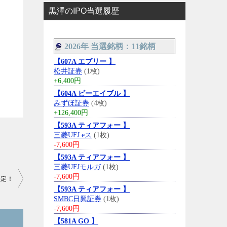
黒澤のIPO当選履歴
2026年 当選銘柄：11銘柄
【607A エブリー 】
松井証券
(1枚)
+6,400円
【604A ビーエイブル 】
みずほ証券
(4枚)
+126,400円
【593A ティアフォー 】
三菱UFJ eス
(1枚)
-7,600円
【593A ティアフォー 】
三菱UFJモルガ
(1枚)
-7,600円
決定！
【593A ティアフォー 】
SMBC日興証券
(1枚)
-7,600円
【581A GO 】