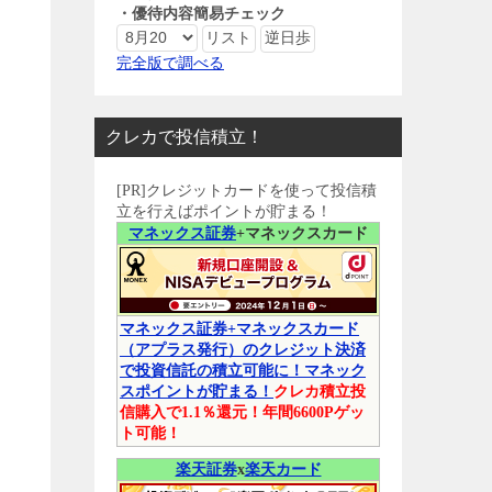
・優待内容簡易チェック
完全版で調べる
クレカで投信積立！
[PR]クレジットカードを使って投信積
立を行えばポイントが貯まる！
マネックス証券
+マネックスカード
マネックス証券+マネックスカード
（アプラス発行）のクレジット決済
で投資信託の積立可能に！マネック
スポイントが貯まる！
クレカ積立投
信購入で1.1％還元！年間6600Pゲッ
ト可能！
楽天証券
x
楽天カード