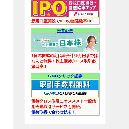
新規口座開設でIPOの当選確率UP!
お
松井証券
し
1日の株式約定代金合計50万円までは
なんと無料！株主優待クロス取引必
須口座！
GMOクリック証券
優待クロス取引にオススメ！一般信
用売建取引サービスも開始。
優待取得で合わせ技も！