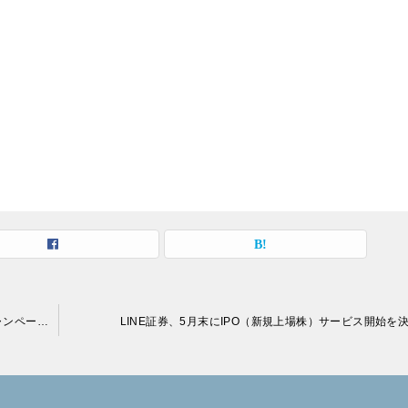
LINE証券が1周年記念！証券口座もFX口座も先着で強めのキャンペーン実施中！
LINE証券、5月末にIPO（新規上場株）サービス開始を