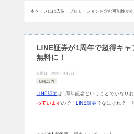
本ページには広告・プロモーションを含む可能性があ
LINE証券が1周年で超得キ
無料に！
公開日：
2020年8月2日
LINE証券
LINE証券
は1周年記念ということでかなり
っています
ので「
LINE証券
？なにそれ？」