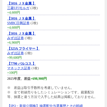
【5016 ＪＸ金属 】
三菱UFJモルガ
(2枚)
+4,600円
【5016 ＪＸ金属 】
SMBC日興証券
(2枚)
+4,600円
【5016 ＪＸ金属 】
みずほ証券
(3枚)
+6,900円
【323A フライヤー 】
みずほ証券
(2枚)
+99,600円
【7790 バルコス 】
マネックス証券
(1枚)
+100円
2025年度、差益
+698,900円
※ 差益は取引手数料を考慮していません。
※ 全て初値売りをしたシミュレーションです。裁量配分
等、抽選と違う方法で入手した結果は掲載しておりません。
【IPO・新規公開株】抽選配分当選履歴とその戦績