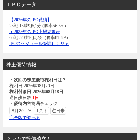
ＩＰＯデータ
【2026年のIPO戦績】
23戦 13勝9負1分 (勝率56.5%)
▼2025年のIPO上場結果表
66戦 54勝10負2分 (勝率81.8%)
IPOスケジュールを詳しく見る
株主優待情報
・次回の株主優待権利日は？
権利日:2026年08月20日
権利付き日:2026年08月18日
逆日歩日数:
1日
・優待内容簡易チェック
完全版で調べる
クレカで投信積立！