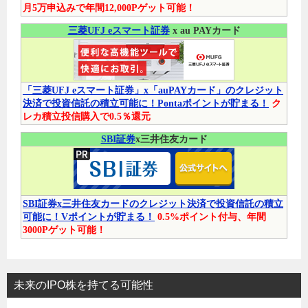
月5万申込みで年間12,000Pゲット可能！
三菱UFJ eスマート証券
x au PAYカード
「三菱UFJ eスマート証券」x「auPAYカード」のクレジット
決済で投資信託の積立可能に！Pontaポイントが貯まる！
ク
レカ積立投信購入で0.5％還元
SBI証券
x三井住友カード
SBI証券x三井住友カードのクレジット決済で投資信託の積立
可能に！Vポイントが貯まる！
0.5%ポイント付与、年間
3000Pゲット可能！
未来のIPO株を持てる可能性