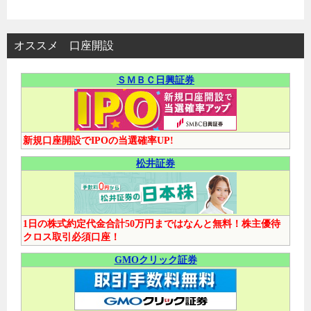
オススメ 口座開設
ＳＭＢＣ日興証券
新規口座開設でIPOの当選確率UP!
松井証券
1日の株式約定代金合計50万円まではなんと無料！株主優待
クロス取引必須口座！
GMOクリック証券