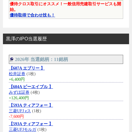
優待クロス取引にオススメ！一般信用売建取引サービスも開
始。
優待取得で合わせ技も！
黒澤のIPO当選履歴
2026年 当選銘柄：11銘柄
【607A エブリー 】
松井証券
(1枚)
+6,400円
【604A ビーエイブル 】
みずほ証券
(4枚)
+126,400円
【593A ティアフォー 】
三菱UFJ eス
(1枚)
-7,600円
【593A ティアフォー 】
三菱UFJモルガ
(1枚)