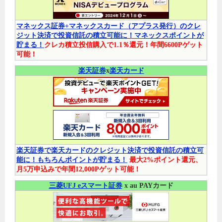
マネックス証券+マネックスカード（アプラス発行）のクレ
ジット決済で投資信託の積立可能に！マネックスポイントが
貯まる！
クレカ積立投信購入で1.1％還元！年間6600Pゲット
可能！
楽天証券
x
楽天カード
楽天証券で楽天カードのクレジット決済で投資信託の積立可
能に！もちろんポイントが貯まる！
最大2%ポイント還元、
月5万申込みで年間12,000Pゲット可能！
三菱UFJ eスマート証券
x au PAYカード