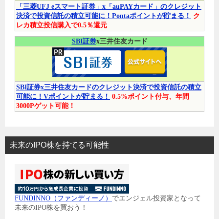
「三菱UFJ eスマート証券」x「auPAYカード」のクレジット
決済で投資信託の積立可能に！Pontaポイントが貯まる！
ク
レカ積立投信購入で0.5％還元
SBI証券
x三井住友カード
SBI証券x三井住友カードのクレジット決済で投資信託の積立
可能に！Vポイントが貯まる！
0.5%ポイント付与、年間
3000Pゲット可能！
未来のIPO株を持てる可能性
FUNDINNO（ファンディーノ）
でエンジェル投資家となって
未来のIPO株を買おう！