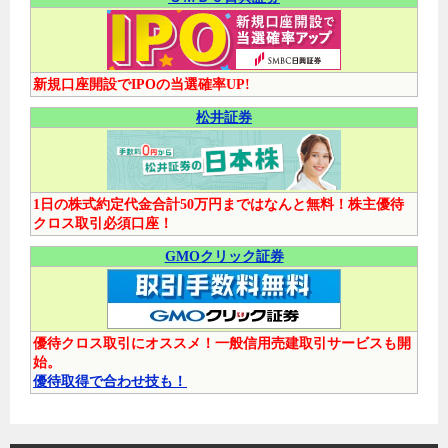
新規口座開設でIPOの当選確率UP!
松井証券
1日の株式約定代金合計50万円まではなんと無料！株主優待
クロス取引必須口座！
GMOクリック証券
優待クロス取引にオススメ！一般信用売建取引サービスも開
始。
優待取得で合わせ技も！