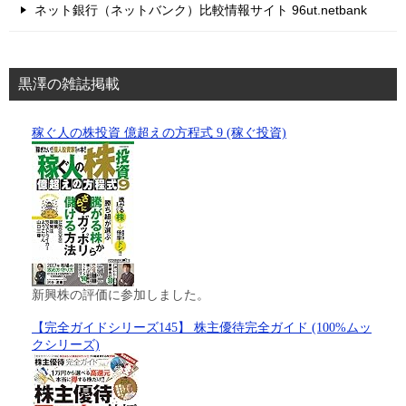
ネット銀行（ネットバンク）比較情報サイト 96ut.netbank
黒澤の雑誌掲載
稼ぐ人の株投資 億超えの方程式 9 (稼ぐ投資)
新興株の評価に参加しました。
【完全ガイドシリーズ145】 株主優待完全ガイド (100%ムッ
クシリーズ)