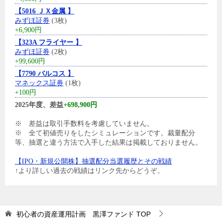
【5016 ＪＸ金属 】
みずほ証券
(3枚)
+6,900円
【323A フライヤー 】
みずほ証券
(2枚)
+99,600円
【7790 バルコス 】
マネックス証券
(1枚)
+100円
2025年度、差益
+698,900円
※ 差益は取引手数料を考慮していません。
※ 全て初値売りをしたシミュレーションです。裁量配分
等、抽選と違う方法で入手した結果は掲載しておりません。
【IPO・新規公開株】抽選配分当選履歴とその戦績
↑より詳しい過去の戦績はリンク先からどうぞ。
初心者の資産運用計画 黒澤ファンド
TOP