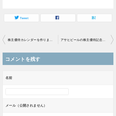
Tweet
投
株主優待カレンダーを作りました。
アサヒビールの株主優待記念ビール！
稿
ナ
コメントを残す
ビ
ゲ
名前
ー
シ
ョ
ン
メール（公開されません）