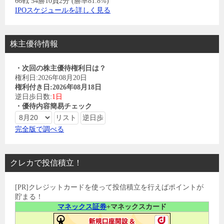
66戦 54勝10負2分 (勝率81.8%)
IPOスケジュールを詳しく見る
株主優待情報
・次回の株主優待権利日は？
権利日:2026年08月20日
権利付き日:2026年08月18日
逆日歩日数:
1日
・優待内容簡易チェック
完全版で調べる
クレカで投信積立！
[PR]クレジットカードを使って投信積立を行えばポイントが
貯まる！
マネックス証券
+マネックスカード