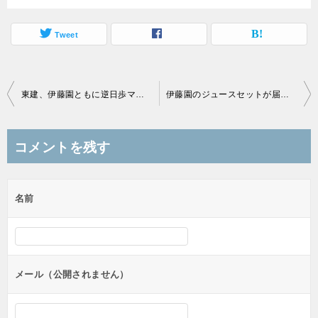
Tweet
投
東建、伊藤園ともに逆日歩マックスでしたね。
伊藤園のジュースセットが届きました。
稿
ナ
コメントを残す
ビ
ゲ
名前
ー
シ
ョ
ン
メール（公開されません）