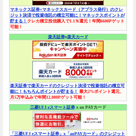
マネックス証券+マネックスカード（アプラス発行）のクレ
ジット決済で投資信託の積立可能に！マネックスポイントが
貯まる！
クレカ積立投信購入で1.1％還元！年間6600Pゲット
可能！
楽天証券
x
楽天カード
楽天証券で楽天カードのクレジット決済で投資信託の積立可
能に！もちろんポイントが貯まる！
最大2%ポイント還元、
月5万申込みで年間12,000Pゲット可能！
三菱UFJ eスマート証券
x au PAYカード
「三菱UFJ eスマート証券」x「auPAYカード」のクレジット