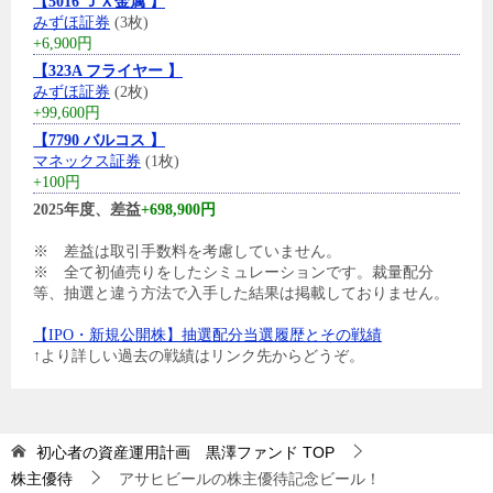
【5016 ＪＸ金属 】
みずほ証券
(3枚)
+6,900円
【323A フライヤー 】
みずほ証券
(2枚)
+99,600円
【7790 バルコス 】
マネックス証券
(1枚)
+100円
2025年度、差益
+698,900円
※ 差益は取引手数料を考慮していません。
※ 全て初値売りをしたシミュレーションです。裁量配分
等、抽選と違う方法で入手した結果は掲載しておりません。
【IPO・新規公開株】抽選配分当選履歴とその戦績
↑より詳しい過去の戦績はリンク先からどうぞ。
初心者の資産運用計画 黒澤ファンド
TOP
株主優待
アサヒビールの株主優待記念ビール！