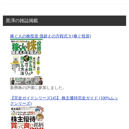
黒澤の雑誌掲載
稼ぐ人の株投資 億超えの方程式 9 (稼ぐ投資)
新興株の評価に参加しました。
【完全ガイドシリーズ145】 株主優待完全ガイド (100%ムッ
クシリーズ)