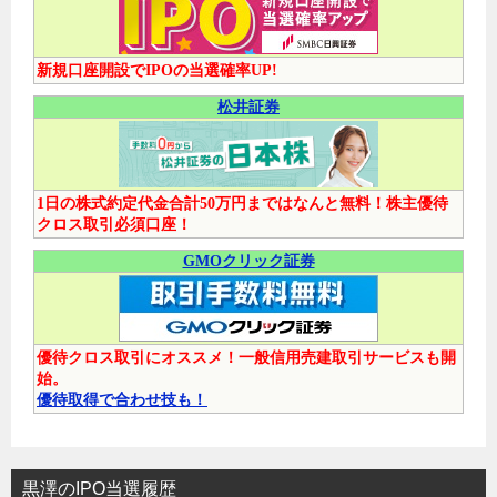
新規口座開設でIPOの当選確率UP!
松井証券
1日の株式約定代金合計50万円まではなんと無料！株主優待
クロス取引必須口座！
GMOクリック証券
優待クロス取引にオススメ！一般信用売建取引サービスも開
始。
優待取得で合わせ技も！
黒澤のIPO当選履歴