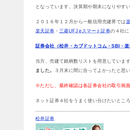
となっています。決算期や期末になりやす
２０１６年１２月から一般信用売建界では
楽天証券
・
三菱UFJ eスマート証券
の４社に
証券会社（松井・カブドットコム・SBI・
当方、売建て銘柄数リストを用意していま
ました。
３月末に間に合ってよかったと思
※ただし、最終確認は各証券会社の取引画
ネット証券４社をうまく使い分けたいとこ
松井証券