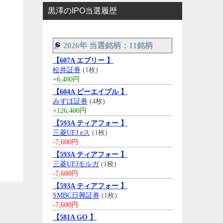
黒澤のIPO当選履歴
2026年 当選銘柄：11銘柄
【607A エブリー 】
松井証券
(1枚)
+6,400円
【604A ビーエイブル 】
みずほ証券
(4枚)
+126,400円
【593A ティアフォー 】
三菱UFJ eス
(1枚)
-7,600円
【593A ティアフォー 】
三菱UFJモルガ
(1枚)
-7,600円
【593A ティアフォー 】
SMBC日興証券
(1枚)
-7,600円
【581A GO 】