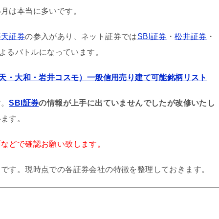
い月は本当に多いです。
楽天証券
の参入があり、ネット証券では
SBI証券
・
松井証券
・
よるバトルになっています。
楽天・大和・岩井コスモ）一般信用売り建て可能銘柄リスト
す。
SBI証券
の情報が上手に出ていませんでしたが改修いたし
います。
面などで確認お願い致します。
ろです。現時点での各証券会社の特徴を整理しておきます。