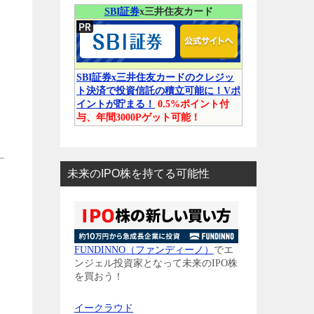
SBI証券
x三井住友カード
SBI証券x三井住友カードのクレジッ
ト決済で投資信託の積立可能に！Vポ
イントが貯まる！
0.5%ポイント付
与、年間3000Pゲット可能！
未来のIPO株を持てる可能性
FUNDINNO（ファンディーノ）
でエ
ンジェル投資家となって未来のIPO株
を買おう！
イークラウド