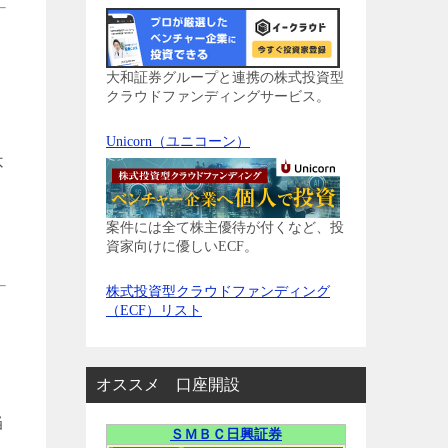
大和証券グループと連携の株式投資型
クラウドファンディングサービス。
Unicorn（ユニコーン）
不
案件には全て株主優待が付くなど、投
資家向けに優しいECF。
株式投資型クラウドファンディング
（ECF）リスト
オススメ 口座開設
当
ＳＭＢＣ日興証券