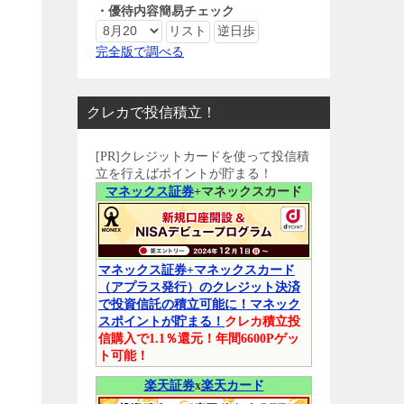
・優待内容簡易チェック
完全版で調べる
クレカで投信積立！
[PR]クレジットカードを使って投信積
立を行えばポイントが貯まる！
マネックス証券
+マネックスカード
マネックス証券+マネックスカード
（アプラス発行）のクレジット決済
で投資信託の積立可能に！マネック
スポイントが貯まる！
クレカ積立投
信購入で1.1％還元！年間6600Pゲッ
ト可能！
楽天証券
x
楽天カード