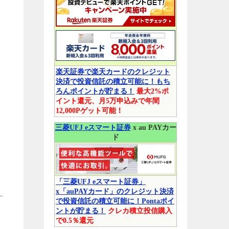
楽天証券で楽天カードのクレジット
決済で投資信託の積立可能に！もち
ろんポイントが貯まる！
最大2%ポ
イント還元、月5万申込みで年間
12,000Pゲット可能！
三菱UFJ eスマート証券
x au PAYカー
ド
「三菱UFJ eスマート証券」
x「auPAYカード」のクレジット決済
で投資信託の積立可能に！Pontaポイ
ントが貯まる！
クレカ積立投信購入
で0.5％還元