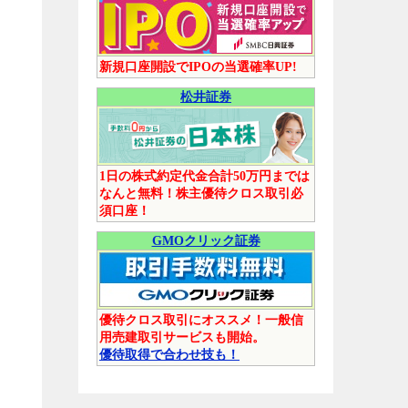
新規口座開設でIPOの当選確率UP!
松井証券
1日の株式約定代金合計50万円までは
なんと無料！株主優待クロス取引必
須口座！
GMOクリック証券
優待クロス取引にオススメ！一般信
用売建取引サービスも開始。
優待取得で合わせ技も！