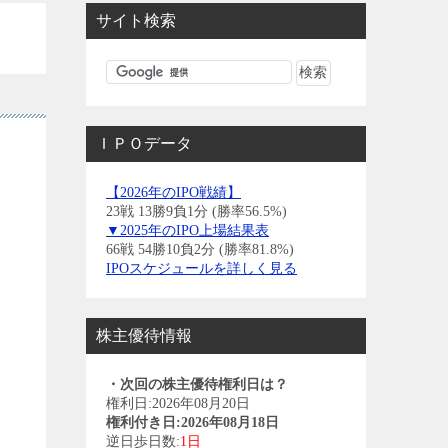
サイト検索
ＩＰＯデータ
【2026年のIPO戦績】
23戦 13勝9負1分 (勝率56.5%)
▼2025年のIPO上場結果表
66戦 54勝10負2分 (勝率81.8%)
IPOスケジュールを詳しく見る
株主優待情報
・次回の株主優待権利日は？
権利日:2026年08月20日
権利付き日:2026年08月18日
逆日歩日数:
1日