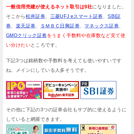
一般信用売建が使えるネット取引は9社
になりました。
そこから
松井証券
、
三菱UFJ eスマート証券
、
SBI証
券
、
楽天証券
、
ＳＭＢＣ日興証券
、
マネックス証券
、
GMOクリック証券
をうまく手数料や在庫数など見て使
い分けたい
ところです。
下記3つは銘柄数や手数料を考えても使いやすいです
ね。メインにしている人多そうです。
その他に下記の3つの証券会社もサブ的に使えるように
していると網羅できます。