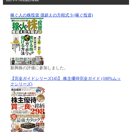
稼ぐ人の株投資 億超えの方程式 9 (稼ぐ投資)
新興株の評価に参加しました。
【完全ガイドシリーズ145】 株主優待完全ガイド (100%ムッ
クシリーズ)