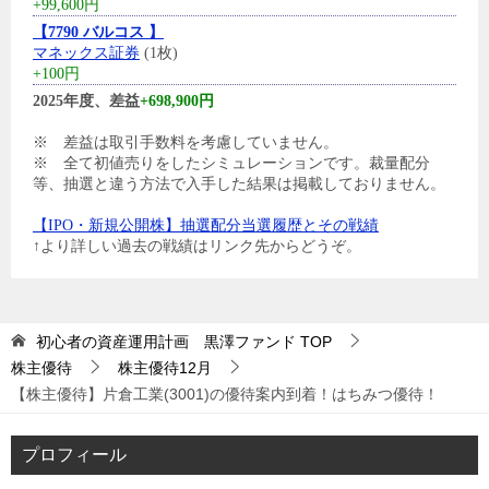
+99,600円
【7790 バルコス 】
マネックス証券
(1枚)
+100円
2025年度、差益
+698,900円
※ 差益は取引手数料を考慮していません。
※ 全て初値売りをしたシミュレーションです。裁量配分
等、抽選と違う方法で入手した結果は掲載しておりません。
【IPO・新規公開株】抽選配分当選履歴とその戦績
↑より詳しい過去の戦績はリンク先からどうぞ。
初心者の資産運用計画 黒澤ファンド
TOP
株主優待
株主優待12月
【株主優待】片倉工業(3001)の優待案内到着！はちみつ優待！
プロフィール