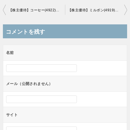
投
【株主優待】コーセー(4922)の優待案内到着！4,000～6,000円相当の化粧品優待！
【株主優待】ミルボン(4919)の優待案内到着！化粧品優待（ヘアトリートメント・セラム）！
稿
ナ
コメントを残す
ビ
ゲ
名前
ー
シ
ョ
ン
メール（公開されません）
サイト