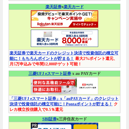
楽天証券
x
楽天カード
楽天証券で楽天カードのクレジット決済で投資信託の積立可
能に！もちろんポイントが貯まる！
最大2%ポイント還元、
月5万申込みで年間12,000Pゲット可能！
三菱UFJ eスマート証券
x au PAYカード
「三菱UFJ eスマート証券」x「auPAYカード」のクレジット
決済で投資信託の積立可能に！Pontaポイントが貯まる！
ク
レカ積立投信購入で0.5％還元
SBI証券
x三井住友カード