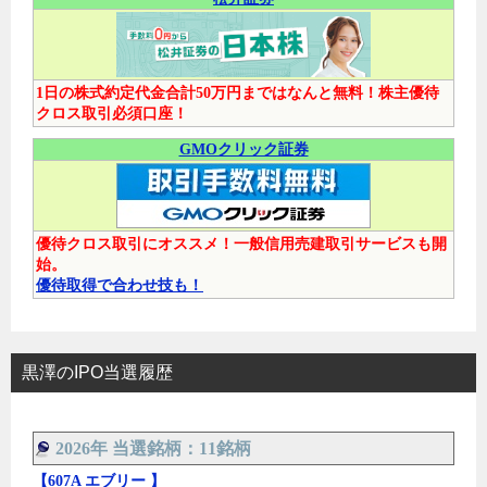
1日の株式約定代金合計50万円まではなんと無料！株主優待
クロス取引必須口座！
GMOクリック証券
優待クロス取引にオススメ！一般信用売建取引サービスも開
始。
優待取得で合わせ技も！
黒澤のIPO当選履歴
2026年 当選銘柄：11銘柄
【607A エブリー 】