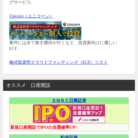
グサービス。
Unicorn（ユニコーン）
案件には全て株主優待が付くなど、投資家向けに優しい
ECF。
株式投資型クラウドファンディング（ECF）リスト
オススメ 口座開設
ＳＭＢＣ日興証券
新規口座開設でIPOの当選確率UP!
松井証券