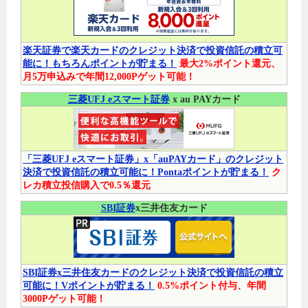
楽天証券で楽天カードのクレジット決済で投資信託の積立可
能に！もちろんポイントが貯まる！
最大2%ポイント還元、
月5万申込みで年間12,000Pゲット可能！
三菱UFJ eスマート証券
x au PAYカード
「三菱UFJ eスマート証券」x「auPAYカード」のクレジット
決済で投資信託の積立可能に！Pontaポイントが貯まる！
ク
レカ積立投信購入で0.5％還元
SBI証券
x三井住友カード
SBI証券x三井住友カードのクレジット決済で投資信託の積立
可能に！Vポイントが貯まる！
0.5%ポイント付与、年間
3000Pゲット可能！