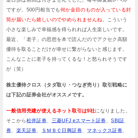
ですが、500円相当でも
何か金目のものが入っている封
筒が届いたら嬉しいのでやめられませんね
。こういう
小さな楽しみで幸福感を得られれば人生楽しいです。
最近、「老子」の思想を本で読んだのでアクセク高額
優待を取ることだけが幸せに繋がらないと感じます。
こんなことに老子を持ってくるな！と怒られそうです
が（笑）
株主優待クロス（タダ取り・つなぎ売り）取引戦略に
は下記の証券会社がオススメです。
一般信用売建が使えるネット取引は9社
になりました。
そこから
松井証券
、
三菱UFJ eスマート証券
、
SBI証
券
、
楽天証券
、
ＳＭＢＣ日興証券
、
マネックス証券
、