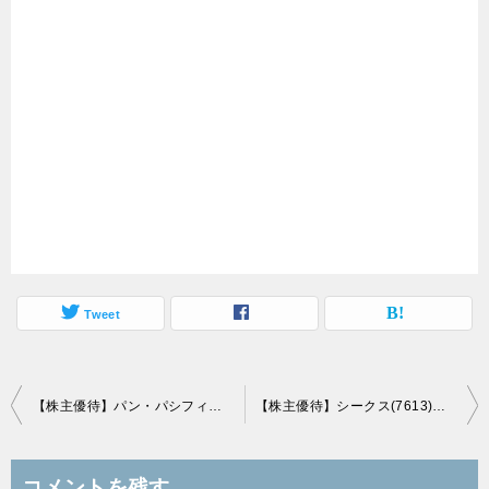
Tweet
投
【株主優待】パン・パシフィック・インターナショナルホールディングス(7532)の優待到着！majicaポイント2,000円分！
【株主優待】シークス(7613)の優待到着！1,000円分のギフトカード（三井住友VISA）！
稿
ナ
コメントを残す