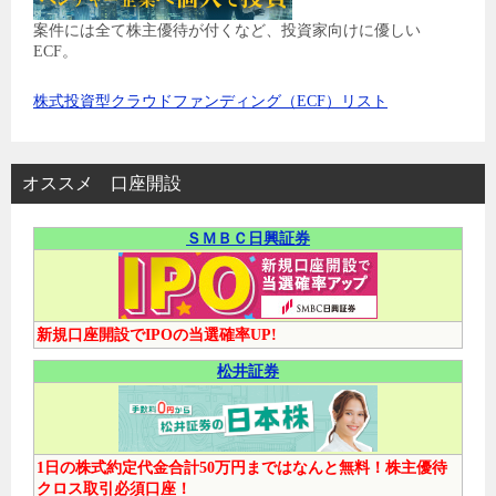
案件には全て株主優待が付くなど、投資家向けに優しい
ECF。
株式投資型クラウドファンディング（ECF）リスト
オススメ 口座開設
ＳＭＢＣ日興証券
新規口座開設でIPOの当選確率UP!
松井証券
1日の株式約定代金合計50万円まではなんと無料！株主優待
クロス取引必須口座！