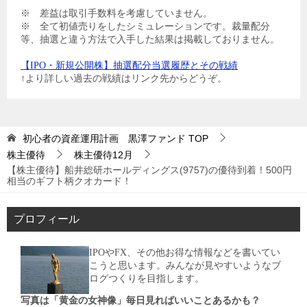
※ 差益は取引手数料を考慮していません。
※ 全て初値売りをしたシミュレーションです。裁量配分
等、抽選と違う方法で入手した結果は掲載しておりません。
【IPO・新規公開株】抽選配分当選履歴とその戦績
↑より詳しい過去の戦績はリンク先からどうぞ。
初心者の資産運用計画 黒澤ファンド
TOP
株主優待
株主優待12月
【株主優待】船井総研ホールディングス(9757)の優待到着！500円
相当のギフト柄クオカード！
プロフィール
IPOやFX、その他お得な情報などを書いてい
こうと思います。みんなが見やすいようなブ
ログつくりを目指します。
写真は「黄金の女神像」毎日見ればいいことあるかも？