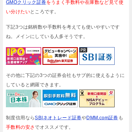
GMOクリック証券
をうまく手数料や在庫数など見て使
い分けたい
ところです。
下記3つは銘柄数や手数料を考えても使いやすいです
ね。メインにしている人多そうです。
その他に下記の3つの証券会社もサブ的に使えるように
していると網羅できます。
制度信用なら
SBIネオトレード証券
や
DMM.com証券
も
手数料の安さ
でオススメです。