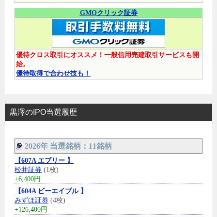
GMOクリック証券
優待クロス取引にオススメ！一般信用売建取引サービスも開
始。
優待取得で合わせ技も！
黒澤のIPO当選履歴
2026年 当選銘柄：11銘柄
【607A エブリー 】
松井証券
(1枚)
+6,400円
【604A ビーエイブル 】
みずほ証券
(4枚)
+126,400円