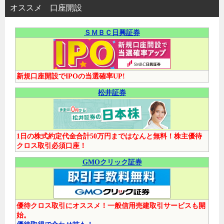
オススメ 口座開設
ＳＭＢＣ日興証券
新規口座開設でIPOの当選確率UP!
松井証券
1日の株式約定代金合計50万円まではなんと無料！株主優待
クロス取引必須口座！
GMOクリック証券
優待クロス取引にオススメ！一般信用売建取引サービスも開
始。