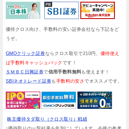
優待クロス向け、手数料の安い証券会社なら下記をど
うぞ。
GMOクリック証券
ならクロス取引で210円、
優待使え
ば手数料キャッシュバック
です！
ＳＭＢＣ日興証券
で
信用手数料無料
も使えます！
SBIネオトレード証券
も
手数料の安さ
でオススメです。
株主優待タダ取り（クロス取り）戦績
↑優待取りの一覧結果を年別にしています。今後の参考