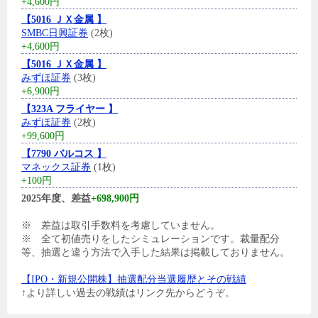
+4,600円
【5016 ＪＸ金属 】
SMBC日興証券
(2枚)
+4,600円
【5016 ＪＸ金属 】
みずほ証券
(3枚)
+6,900円
【323A フライヤー 】
みずほ証券
(2枚)
+99,600円
【7790 バルコス 】
マネックス証券
(1枚)
+100円
2025年度、差益
+698,900円
※ 差益は取引手数料を考慮していません。
※ 全て初値売りをしたシミュレーションです。裁量配分
等、抽選と違う方法で入手した結果は掲載しておりません。
【IPO・新規公開株】抽選配分当選履歴とその戦績
↑より詳しい過去の戦績はリンク先からどうぞ。