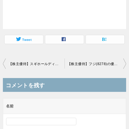
Tweet
投
【株主優待】スギホールディングス(7649)の優待商品到着！自社買物優待券3,000円+優待パスポート！
【株主優待】フジ(8278)の優待商品到着！フジPB商品2,000円相当！
稿
ナ
コメントを残す
ビ
ゲ
名前
ー
シ
ョ