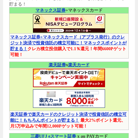
貯まる！
マネックス証券
+マネックスカード
マネックス証券+マネックスカード（アプラス発行）のクレ
ジット決済で投資信託の積立可能に！マネックスポイントが
貯まる！
クレカ積立投信購入で1.1％還元！年間6600Pゲット
可能！
楽天証券
x
楽天カード
楽天証券で楽天カードのクレジット決済で投資信託の積立可
能に！もちろんポイントが貯まる！
最大2%ポイント還元、
月5万申込みで年間12,000Pゲット可能！
三菱UFJ eスマート証券
x au PAYカード